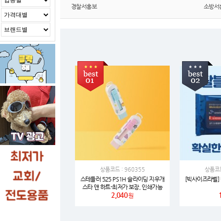
경찰서홍보
소방서
상품코드 : 960355
상품코드
스테들러 525 PS1H 슬라이딩 지우개
[빅사이즈라벨]
스타 앤 하트-최저가 보장, 인쇄가능
2,040
원