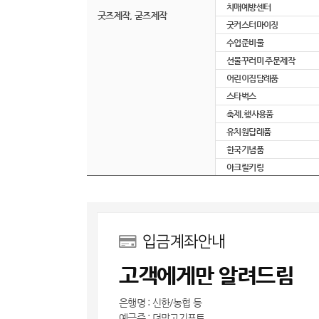
치매예방센터
굿즈제작, 굳즈제작
굿커스터마이징
수업준비물
선물꾸러미 주문제작
어린이집답례품
스타벅스
축제,행사용품
유치원답례품
한국기념품
아크릴키링
입금계좌안내
고객에게만 알려드림
은행명 : 신한/농협 등
예금주 : 더망고기프트