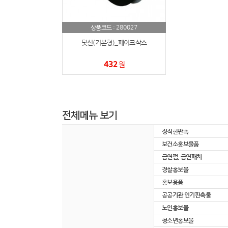
280027
상품코드 :
덧신(기본형)_페이크삭스
432
원
전체메뉴 보기
정직한판촉
보건소홍보물품
금연껌, 금연패치
경찰홍보물
홍보용품
공공기관 인기판촉물
노인홍보물
청소년홍보물