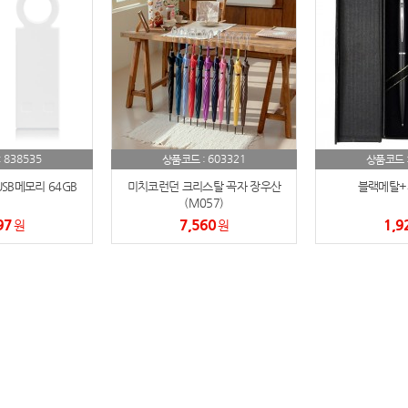
AP-100150
28
AP-100084
29
AP-100106
30
우산
1
838535
603321
:
상품코드 :
상품코드 
SB메모리 64GB
미치코런던 크리스탈 곡자 장우산
블랙메탈+
AP-100062
2
(M057)
97
7,560
1,9
원
원
타올
3
수건
4
볼펜
5
양심판촉
6
여행
7