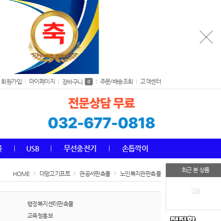
회원가입
마이페이지
주문/배송조회
고객센터
장바구니
0
올
USB
무선충전기
손톱깍이
최근 본 상품
HOME
더망고기프트
관공서판촉물
노인복지관판촉물
없음
행정복지센터판촉물
교육청홍보