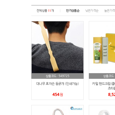
전체상품
11
개
인기상품순
낮은가격순
높은가격
549725
상품코드 :
상품코드 
대나무 효자손 등긁개 (인쇄가능)
카밀 핸드크림(클
츠타
454
8,5
원