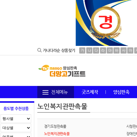
가나다라순 상품찾기
가
나
다
라
마
바
사
아
전체메뉴
굿즈제작
양심판촉
노인복지관판촉물
용도별 추천상품
경기도청판촉물
시청판
노인복지관판촉물
장애인