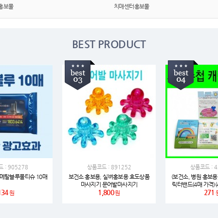
여행
7
홍보물
치매센터홍보물
텀블러
8
BEST PRODUCT
파우치
9
AP-100125
10
usb
11
보조배터리
12
송월타올
13
에코백
14
 : 905278
상품코드 : 891252
상품코드 : 4
AP-100025
15
 메탈블루물티슈 10매
보건소 홍보용, 실버홍보용 효도상품
(보건소, 병원 홍보용
마사지기 문어발마사지기
릭터밴드(4매 가격)(4
134
1,800
271
매)
원
원
쿠션
16
AP-100050
17