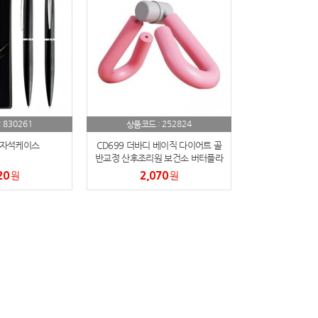
830261
252824
:
상품코드 :
자석케이스
CD699 더바디 베이직 다이어트 골
반교정 산후조리원 보건소 버터플라
이링
20
2,070
원
원