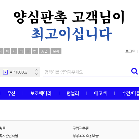
AP-100106
30
자
차
카
타
파
하
A-Z
숫자
로그인
우산
1
AP-100062
2
타올
3
우산
보조배터리
텀블러
에코백
수건/타
수건
4
볼펜
5
양심판촉
6
촉물
구청판촉물
복지관판촉물
상공회의소홍보물