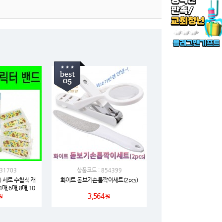
31703
상품코드 : 854399
) 세로 수첩식 캐
화이트 돋보기손톱깍이세트(2pcs)
매,6매,8매,10
3,564
원
원