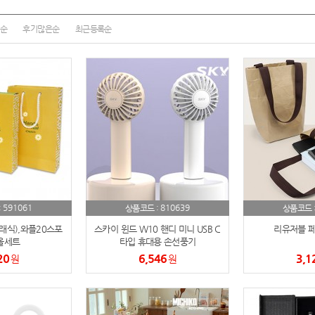
노트
순
후기많은순
최근등록순
18
스테들러
19
구급
20
물티슈
21
티슈
22
손톱
23
591061
810639
:
상품코드 :
상품코드 
손톱깍이
24
래식),와플20스포
스카이 윈드 W10 핸디 미니 USB C
리유저블 페
올세트
타입 휴대용 손선풍기
AP-100071
25
20
6,546
3,1
원
원
보냉
26
AP-100052
27