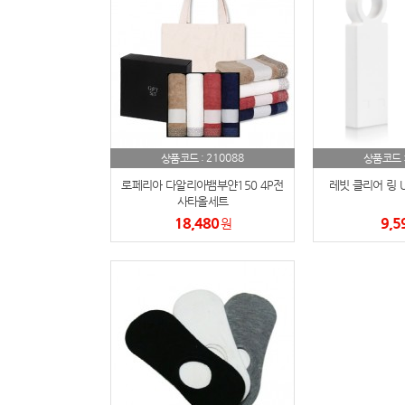
210088
상품코드 :
상품코드 
로페리아 다알리아뱀부얀150 4P전
레빗 클리어 링 U
사타올세트
18,480
9,5
원