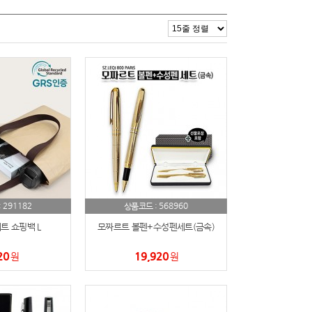
291182
568960
:
상품코드 :
트 쇼핑백 L
모짜르트 볼펜+수성펜세트(금속)
20
19,920
원
원