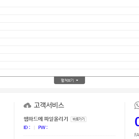
노트
18
스테들러
19
구급
20
물티슈
21
티슈
22
손톱
23
펼쳐보기
손톱깍이
24
AP-100071
25
고객서비스
보냉
26
웹하드에 파일올리기
바로가기
ID :
PW :
AP-100052
27
FA