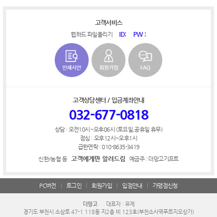
고객서비스
ID:
PW :
웹하드 파일올리기
고객상담센터 / 입금계좌안내
032-677-0818
상담 : 오전10시~오후06시 (토요일,공휴일 휴무)
점심 : 오후12시~오후1시
급한연락 : 010-8635-3419
고객에게만 알려드림
신한/농협 등
예금주 : 더망고기프트
PC버전
로그인
회원가입
입점안내
가맹점신청
더망고
대표자 : 유제
경기도 부천시 소삼로 47-1 118동 지2층 비 123호(부천소사역푸르지오상가)