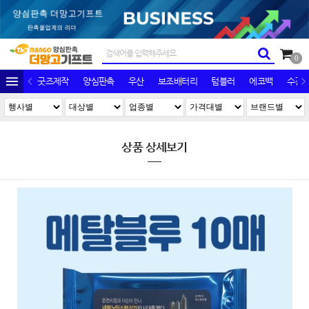
0
굿즈제작
양심판촉
우산
보조배터리
텀블러
에코백
수건/
상품 상세보기