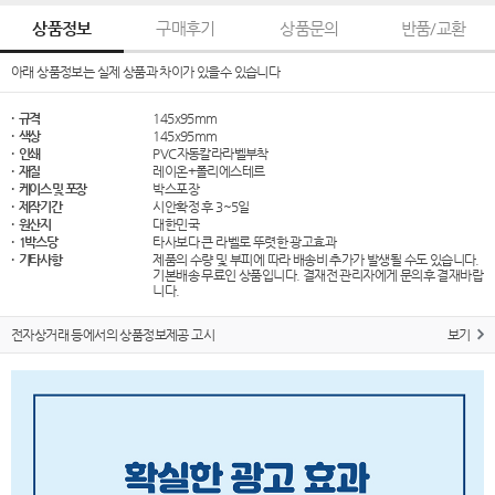
상품정보
구매후기
상품문의
반품/교환
아래 상품정보는 실제 상품과 차이가 있을수 있습니다
· 규격
145x95mm
· 색상
145x95mm
· 인쇄
PVC자동칼라라벨부착
· 재질
레이온+폴리에스테르
· 케이스 및 포장
박스포장
· 제작기간
시안확정 후 3~5일
· 원산지
대한민국
· 1박스당
타사보다 큰 라벨로 뚜렷한 광고효과
· 기타사항
제품의 수량 및 부피에 따라 배송비 추가가 발생될 수도 있습니다.
기본배송 무료인 상품입니다. 결재전 관리자에게 문의후 결재바랍
니다.
전자상거래 등에서의 상품정보제공 고시
보기