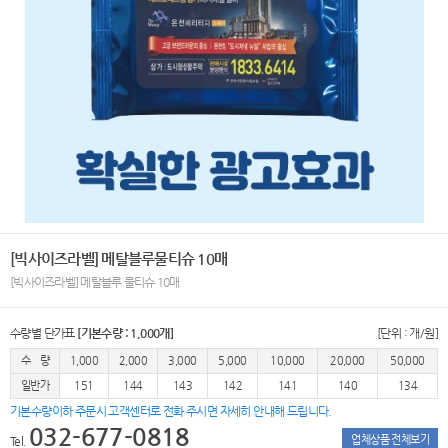
[빅사이즈라벨] 메탈블루물티슈 10매
[빅사이즈라벨] 메탈블루 물티슈 10매
수량별 단가표
[기본수량 : 1,000개]
[단위 : 개/원]
수 량
1,000
2,000
3,000
5,000
10,000
20,000
50,000
일반가
151
144
143
142
141
140
134
기본수량이하 주문시 고객센터로 전화 주시면 자세히 안내해 드립니다.
032-677-0818
업체상품 전체보기
Tel.