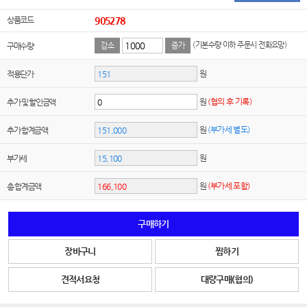
상품코드
905278
(기본수량 이하 주문시 전화요망)
구매수량
감소
증가
원
적용단가
원
(협의 후 기록)
추가 및 할인금액
원
(부가세 별도)
추가 합계금액
원
부가세
원
(부가세 포함)
총 합계금액
구매하기
장바구니
찜하기
견적서요청
대량구매(협의)