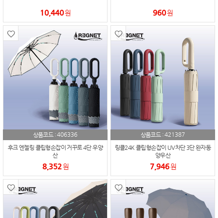
10,440
960
원
원
406336
421387
상품코드 :
상품코드 :
후크 엔젤링 클립형손잡이 거꾸로 4단 우양
링클24K 클립형손잡이 UV차단 3단 완자동
산
양우산
8,352
7,946
원
원