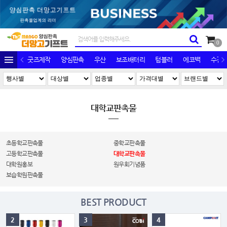
0
굿즈제작
양심판촉
우산
보조배터리
텀블러
에코백
수건/
대학교판촉물
초등학교판촉물
중학교판촉물
고등학교판촉물
대학교판촉물
대학원홍보
원우회기념품
보습학원판촉물
BEST PRODUCT
2
3
4