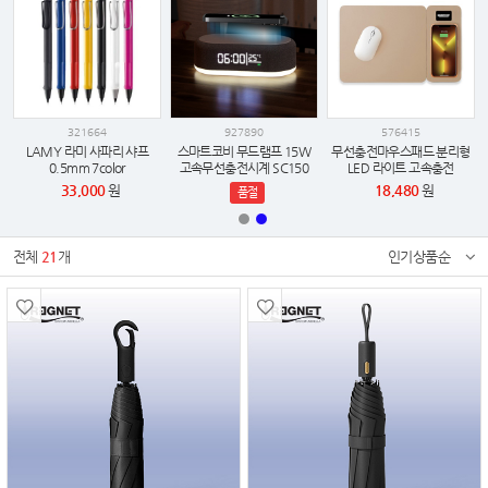
321664
927890
576415
트
LAMY 라미 사파리 샤프
스마트코비 무드램프 15W
무선충전마우스패드 분리형
0.5mm 7color
고속무선충전시계 SC150
LED 라이트 고속충전
33,000
원
18,480
원
품절
전체
21
개
인기상품순