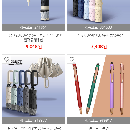
241861
891533
상품코드 :
상품코드 :
프랑크 20K UV암막완벽코팅 거꾸로 3단
니트 8K UV차단 3단 완자동 양우산
완자동 양우산
9,048
7,308
원
원
318377
989917
상품코드 :
상품코드 :
마샬 고밀도 원단 거꾸로 3단 완자동 양우산
엘프 골드 볼펜