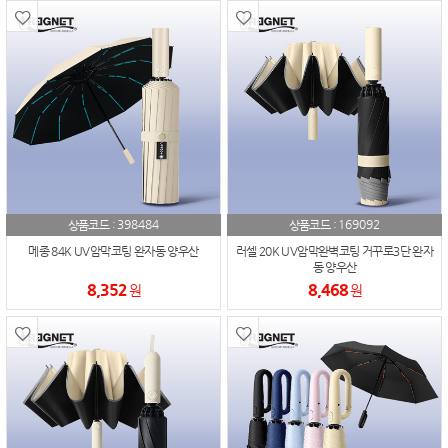
398484
169092
상품코드 :
상품코드 :
메종 84K UV암막코팅 완자동 양우산
러셀 20K UV암막완벽코팅 거꾸로3단 완자
동 양우산
8,352
8,468
원
원