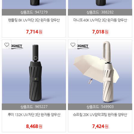
947279
388282
상품코드 :
상품코드 :
핸들링 8K UV차단 3단 완자동 양우산
마니또 40K UV차단 3단 완자동 양우산
7,714
7,018
원
원
965227
549903
상품코드 :
상품코드 :
루이 132K UV차단 3단 완자동 양우산
슈프림 20K UV암막코팅 완자동 양우산
8,468
7,424
원
원