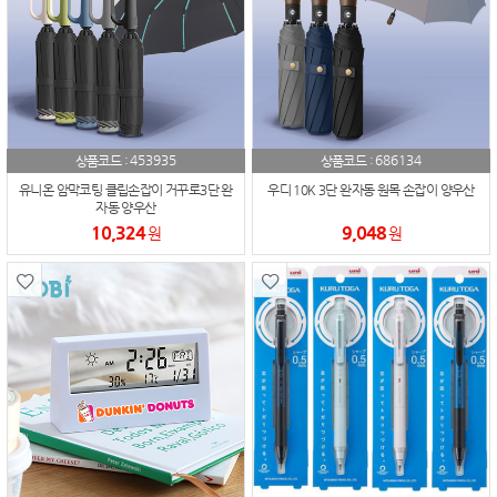
453935
686134
상품코드 :
상품코드 :
유니온 암막코팅 클립손잡이 거꾸로3단 완
우디 10K 3단 완자동 원목 손잡이 양우산
자동 양우산
10,324
9,048
원
원