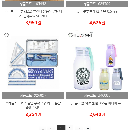
105492
629500
상품코드 :
상품코드 :
스마트코비 투명LCD 캘린더 온습도 알람시
유니 쿠루토가 KS 샤프 0.5mm
계-인쇄무료 SC-200
3,960
4,626
원
원
926897
346085
상품코드 :
상품코드 :
스테들러 노리스클럽 수학교구 세트, 혼합
[보틀로만] 에코젠 밀크보틀 미니미 누드
색상, 1세트
3,354
2,640
원
원
1
2