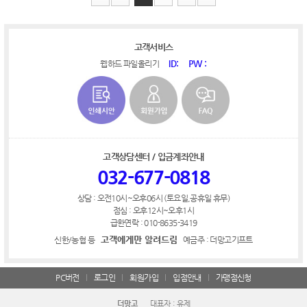
고객서비스
ID:
PW :
웹하드 파일올리기
고객상담센터 / 입금계좌안내
032-677-0818
상담 : 오전10시~오후06시 (토요일,공휴일 휴무)
점심 : 오후12시~오후1시
급한연락 : 010-8635-3419
고객에게만 알려드림
신한/농협 등
예금주 : 더망고기프트
PC버전
로그인
회원가입
입점안내
가맹점신청
더망고
대표자 : 유제