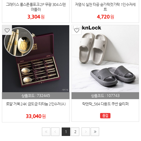
그레이스 롱스푼롱포크 2P 무광 304 스텐
저염식 실천 타공 숟가락젓가락 1인수저세
머들러
트
3,304
4,720
원
원
732445
107743
상품코드 :
상품코드 :
로얄 거북 24K 금도금 티타늄 2인수저(A)
락앤락_564 다용도 쿠션 슬리퍼
33,040
원
품절
1
2