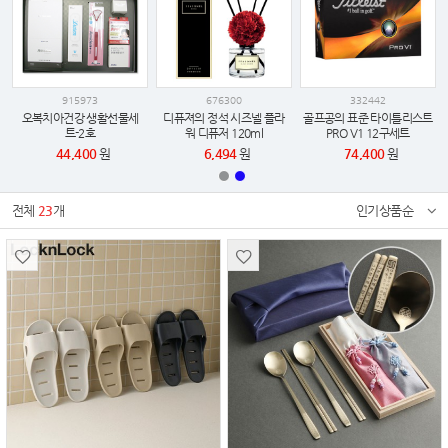
915973
676300
332442
오복치아건강 생활선물세
디퓨져의 정석 시즈넬 플라
골프공의 표준 타이틀리스트
시
트-2호
워 디퓨저 120ml
PRO V1 12구세트
44,400
원
6,494
원
74,400
원
전체
23
개
인기상품순