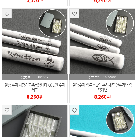
5,520
6,240
원
원
168987
926588
상품코드 :
상품코드 :
말씀 수저 사랑하고축복합니다 (3) 2인 수저
말씀수저 익투스 2인 수저세트 안수기념 임
세트
직기념
8,260
8,260
원
원