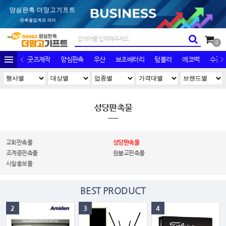
0
굿즈제작
양심판촉
우산
보조배터리
텀블러
에코백
수건/
성당판촉물
교회판촉물
성당판촉물
조계종판촉물
원불교판촉물
사찰홍보물
BEST PRODUCT
2
3
4