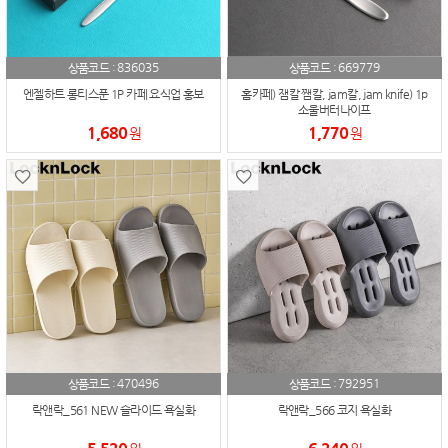
836035
669779
상품코드 :
상품코드 :
엔젤하트 롱티스푼 1P 카페 요식업 홍보
홈카페) 잼칼 쨈칼, jam칼, jam knife) 1p
소울버터나이프
1,680
1,770
원
원
470496
792951
상품코드 :
상품코드 :
락앤락_561 NEW 슬라이드 욕실화
락앤락_566 코지 욕실화