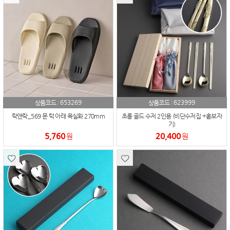
653269
623999
상품코드 :
상품코드 :
락앤락_569 문 턱 아래 욕실화 270mm
초롱 골드 수저 2인용 (비단수저집 +홑보자
기)
5,760
20,400
원
원