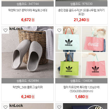
347744
979230
상품코드 :
상품코드 :
락앤락 567 문턱아래 욕실화 2세대
훈민정음 골드수저2P (오동나무함,보자기
포장)
6,672
21,240
원
원
623694
134836
상품코드 :
상품코드 :
락앤락_568 클로그 슬리퍼
컬러 타포린백 특대형 120g(3색)
(530x300x380mm)
6,240
1,680
원
원