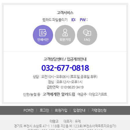
고객서비스
ID:
PW :
웹하드 파일올리기
고객상담센터 / 입금계좌안내
032-677-0818
상담 : 오전10시~오후06시 (토요일,공휴일 휴무)
점심 : 오후12시~오후1시
급한연락 : 010-8635-3419
고객에게만 알려드림
신한/농협 등
예금주 : 더망고기프트
PC버전
로그인
회원가입
입점안내
가맹점신청
더망고
대표자 : 유제
경기도 부천시 소삼로 47-1 118동 지2층 비 123호(부천소사역푸르지오상가)