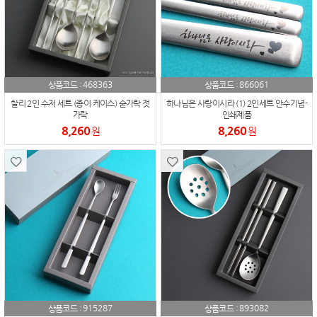
468363
866061
상품코드 :
상품코드 :
찰리 2인 수저 세트 (종이 케이스) 숟가락 젓
하나님은 사랑이시라 (1) 2인세트 안수기념-
가락
인쇄제품
8,260
8,260
원
원
915287
893082
상품코드 :
상품코드 :