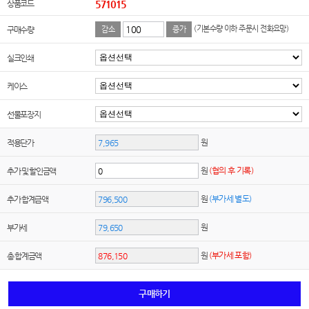
상품코드
571015
(기본수량 이하 주문시 전화요망)
구매수량
감소
증가
실크인쇄
케이스
선물포장지
원
적용단가
원
(협의 후 기록)
추가 및 할인금액
원
(부가세 별도)
추가 합계금액
원
부가세
원
(부가세 포함)
총 합계금액
구매하기