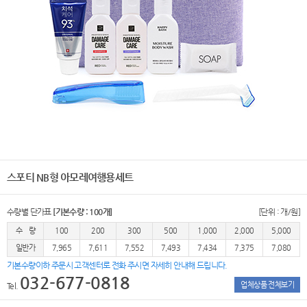
스포티 NB형 아모레여행용세트
수량별 단가표
[기본수량 : 100개]
[단위 : 개/원]
수 량
100
200
300
500
1,000
2,000
5,000
일반가
7,965
7,611
7,552
7,493
7,434
7,375
7,080
기본수량이하 주문시 고객센터로 전화 주시면 자세히 안내해 드립니다.
032-677-0818
업체상품 전체보기
Tel.