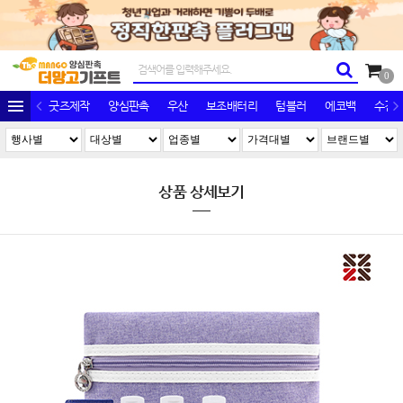
0
굿즈제작
양심판촉
우산
보조배터리
텀블러
에코백
수건/
상품 상세보기