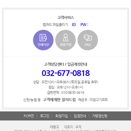
고객서비스
ID:
PW :
웹하드 파일올리기
고객상담센터 / 입금계좌안내
032-677-0818
상담 : 오전10시~오후06시 (토요일,공휴일 휴무)
점심 : 오후12시~오후1시
급한연락 : 010-8635-3419
고객에게만 알려드림
신한/농협 등
예금주 : 더망고기프트
PC버전
로그인
회원가입
입점안내
가맹점신청
더망고
대표자 : 유제