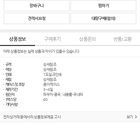
장바구니
찜하기
견적서요청
대량구매(협의)
상품정보
구매후기
상품문의
반품/교환
아래 상품정보는 실제 상품과 차이가 있을수 있습니다
· 규격
상세참조
· 색상
상세참조
· 인쇄
1도실크인쇄
· 재질
상세참조
· 케이스 및 포장
종이케이스
· 제작기간
3~4일
· 원산지
파우치-중국, 내용물-국내외
· 1박스당
40
· 기타사항
전자상거래 등에서의 상품정보제공 고시
보기