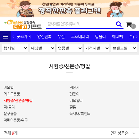
0
굿즈제작
양심판촉
우산
보조배터리
텀블러
에코백
수건/
사원증/신분증/명찰
메모함
계산기
데스크용품
펜꽂이
사원증/신분증/명찰
메모홀더
자/줄자
필통
문구용품
독서대/북앤드
어린이용품/완구
전체
9
개
인기상품순