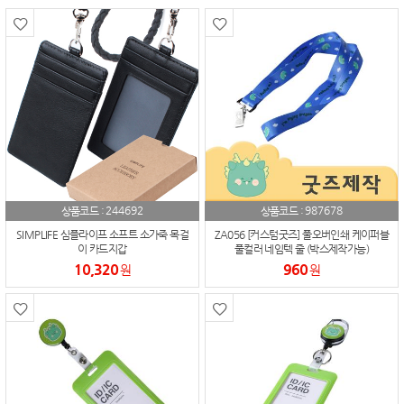
244692
987678
상품코드 :
상품코드 :
SIMPLIFE 심플라이프 소프트 소가죽 목걸
ZA056 [커스텀굿즈] 풀오버인쇄 케이퍼블
이 카드지갑
풀컬러 네임텍 줄 (박스제작가능)
10,320
960
원
원