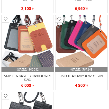
2,100
6,960
원
원
302682
567243
상품코드 :
상품코드 :
SIMPLIFE 심플라이프 소가죽 ID 목걸이 카
SIMPLIFE 심플라이프 목걸이 카드지갑
드지갑
6,000
4,800
원
원