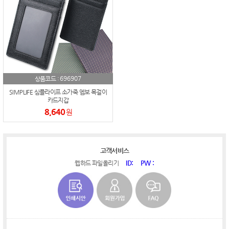
696907
상품코드 :
SIMPLIFE 심플라이프 소가죽 엠보 목걸이
카드지갑
8,640
원
고객서비스
ID:
PW :
웹하드 파일올리기