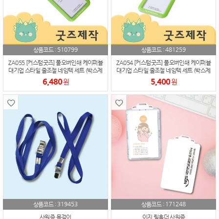
510799
481259
상품코드 :
상품코드 :
ZA055 [커스텀굿즈] 풀오버인쇄 케이퍼블
ZA054 [커스텀굿즈] 풀오버인쇄 케이퍼블
대기업 스타일 줄조절 네임텍 세트 (박스제
대기업 스타일 줄조절 네임텍 세트 (박스제
작가능)
작가능)
6,480
5,400
원
원
319453
171248
상품코드 :
상품코드 :
사원증 목걸이
이지 릴홀더 사원증