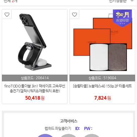
전체
2
개
인기상품순
206414
519004
상품코드 :
상품코드 :
fino TODO 폴더블 3in1 맥세이프 고속무선
[송월타올] 노블레스40 150g 2P 타올세트
충전기(갤럭시워치&애플워치 호환)
50,418
7,824
원
원
고객서비스
ID:
PW :
웹하드 파일올리기