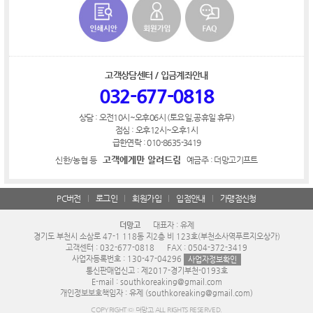
고객상담센터 / 입금계좌안내
032-677-0818
상담 : 오전10시~오후06시 (토요일,공휴일 휴무)
점심 : 오후12시~오후1시
급한연락 : 010-8635-3419
고객에게만 알려드림
신한/농협 등
예금주 : 더망고기프트
PC버전
로그인
회원가입
입점안내
가맹점신청
더망고
대표자 : 유제
경기도 부천시 소삼로 47-1 118동 지2층 비 123호(부천소사역푸르지오상가)
고객센터 : 032-677-0818
FAX : 0504-372-3419
사업자등록번호 : 130-47-04296
사업자정보확인
통신판매업신고 : 제2017-경기부천-0193호
E-mail : southkoreaking@gmail.com
개인정보보호책임자 : 유제 (southkoreaking@gmail.com)
COPYRIGHT © 더망고 ALL RIGHTS RESERVED.