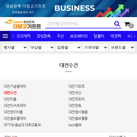
0
굿즈제작
양심판촉
우산
보조배터리
텀블러
에코백
수건/
대전수건
대전기념품제작
대전기프트
대전수건
대전우산
대전타올
대전트로피
대전티셔츠제작
대전판촉
대전한미타올
대전행사용품
대전홍보물제작
대전홍보물품
과기대/충남대 대학교홍보
kaist홍보