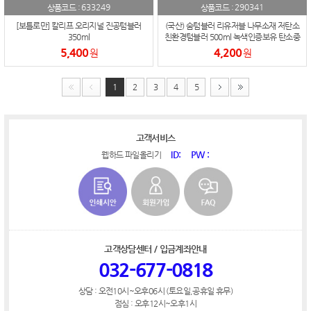
633249
290341
상품코드 :
상품코드 :
[보틀로만] 칼리프 오리지널 진공텀블러
(국산) 숨텀블러 리유저블 나무소재 저탄소
350ml
친환경텀블러 500ml 녹색인증보유 탄소중
립
5,400
4,200
원
원
1
2
3
4
5
고객서비스
ID:
PW :
웹하드 파일올리기
고객상담센터 / 입금계좌안내
032-677-0818
상담 : 오전10시~오후06시 (토요일,공휴일 휴무)
점심 : 오후12시~오후1시