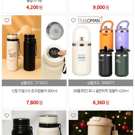
풀칼라가능
4,200
9,000
원
원
573022
888075
상품코드 :
상품코드 :
신형 리얼316 온도텀블러 800ml
[보틀로만] 포니 골든하트 텀블러 420ml
7,800
6,360
원
원