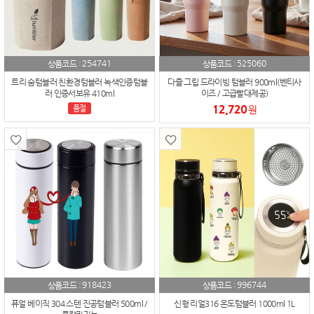
254741
525060
상품코드 :
상품코드 :
트리 숨텀블러 친환경텀블러 녹색인증텀블
다즐 그립 드라이빙 텀블러 900ml(벤티사
러 인증서보유 410ml
이즈 / 고급빨대제공)
12,720
품절
원
918423
996744
상품코드 :
상품코드 :
퓨얼 베이직 304 스텐 진공텀블러 500ml /
신형 리얼316 온도텀블러 1000ml 1L