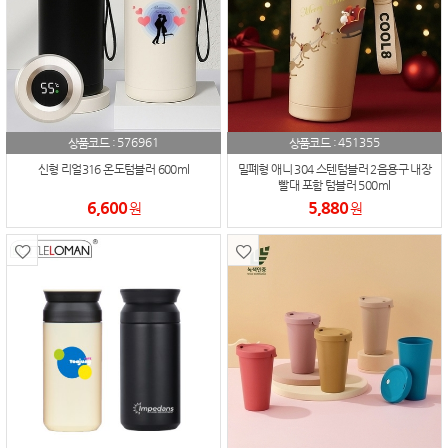
576961
451355
상품코드 :
상품코드 :
신형 리얼316 온도텀블러 600ml
밀폐형 애니 304 스텐텀블러 2음용구 내장
빨대 포함 텀블러 500ml
6,600
5,880
원
원