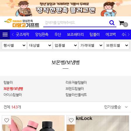
0
굿즈제작
양심판촉
우산
보조배터리
텀블러
에코백
수건/
보온병/보냉병
텀블러
리유저블텀블러
보온병/보냉병
브랜드텀블러
아이스텀블러
텀블러선물세트
전체
143
개
인기상품순