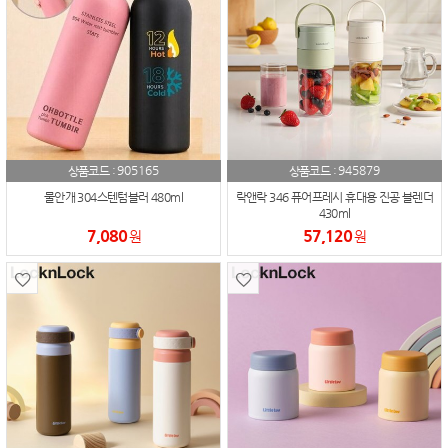
905165
945879
상품코드 :
상품코드 :
물안개 304스텐텀블러 480ml
락앤락 346 퓨어프레시 휴대용 진공 블렌더
430ml
7,080
57,120
원
원