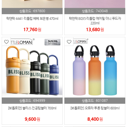
697800
743048
상품코드 :
상품코드 :
락앤락 4441 리틀럽 베베 보온병 470ml
락앤락 8035 리틀럽 에어필 미니 푸드자
220ml
17,760
13,680
원
원
694999
601087
상품코드 :
상품코드 :
[보틀로만] 블리스 진공텀블러 700ml
[보틀로만] 오로라 투톤 텀블러 600ml
9,600
8,400
원
원