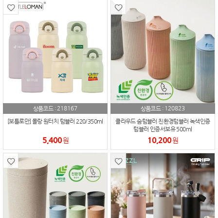
218167
120823
상품코드 :
상품코드 :
[보틀로만] 몰랑 원터치 텀블러 220/350ml
클라우드 숨텀블러 친환경텀블러 녹색인증
텀블러 인증서보유 500ml
5,400
10,200
원
원