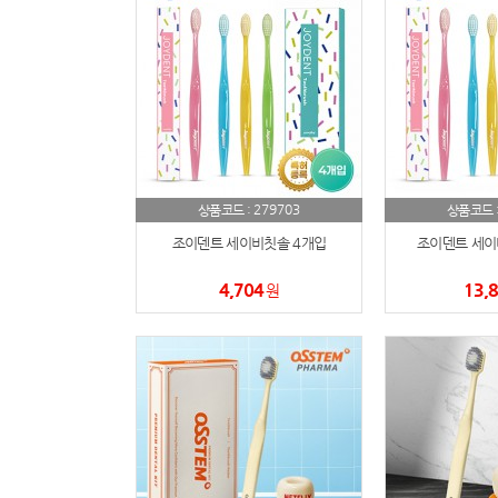
279703
상품코드 :
상품코드 
조이덴트 세이비칫솔 4개입
조이덴트 세이
4,704
13,
원