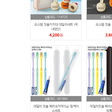
114725
상품코드 :
상품코드 
오스템 칫솔거치대 데일리세트 (국
오스템 칫솔
내생산)
4,200
3,6
원
481864
상품코드 :
상품코드 
데일리 칫솔 페리오치약(5g) 링케이
데일리칫솔 페리오
스세트
원통