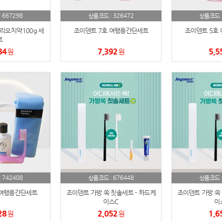
AP-100084
29
667298
326472
:
상품코드 :
상품코드 
AP-100106
30
오치약100g 세
조이덴트 7호 여행용간단세트
조이덴트 5호
트
84
7,392
5,5
원
원
742408
676448
:
상품코드 :
상품코드 
 여행용간단세트
조이덴트 가방 쏙 칫솔세트 - 하드케
조이덴트 가방 쏙 
이스C
이
28
2,052
1,6
원
원