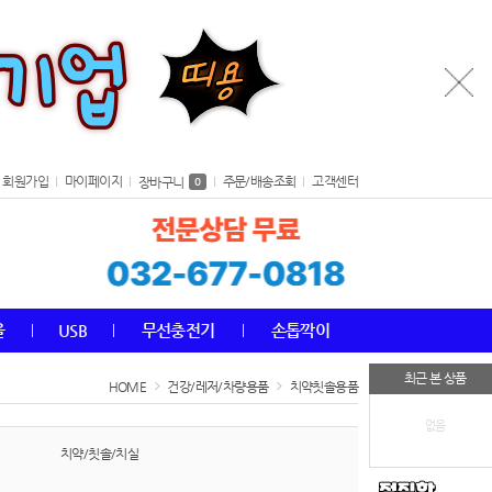
회원가입
마이페이지
주문/배송조회
고객센터
장바구니
0
올
USB
무선충전기
손톱깍이
최근 본 상품
HOME
건강/레저/차량용품
치약칫솔용품
없음
치약/칫솔/치실