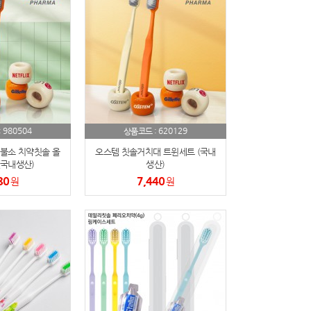
980504
620129
:
상품코드 :
불소 치약칫솔 올
오스템 칫솔거치대 트윈세트 (국내
국내생산)
생산)
80
7,440
원
원