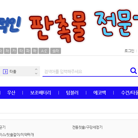
AP-100106
30
우산
1
자
차
카
타
파
하
A-Z
숫자
로그인
AP-100062
2
타올
3
수건
4
우산
보조배터리
텀블러
에코백
수건/타
볼펜
5
양심판촉
6
여행
7
균기
전동칫솔/구강세정기
이스/칫솔걸이/치약짜개