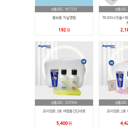
927232
상품코드 :
상품코드 
홍보용 치실명함
혀크리너칫솔+페리
192
2,1
원
325564
상품코드 :
상품코드 
조이덴트 3호 여행용간단세트
조이덴트 2호
5,400
4,4
원