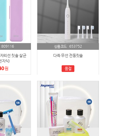
809116
653752
:
상품코드 :
자외선 칫솔 살균
다쓱 무선 전동칫솔
전지식)
40
원
품절