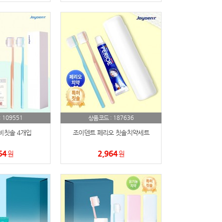
109551
187636
:
상품코드 :
비칫솔 4개입
조이덴트 페리오 칫솔치약세트
64
2,964
원
원