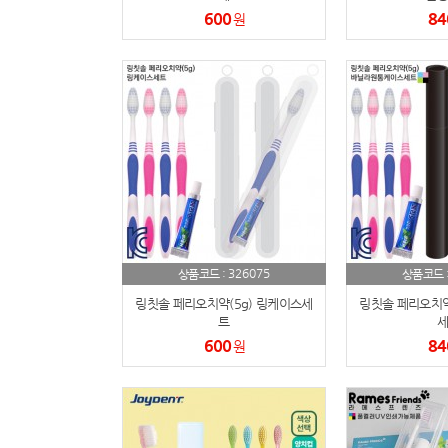
600
84
원
326075
상품코드 :
상품코드 
링칫솔 페리오치약(5g) 링케이스세
링칫솔 페리오치약
트
세
600
84
원