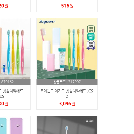
20
516
원
원
870162
317907
:
상품코드 :
드 칫솔치약세트
조이덴트 이가드 칫솔치약세트 JCS-
DS
2
00
3,096
원
원