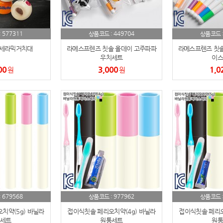
AP-100084
29
577311
449704
:
상품코드 :
상품코드 
AP-100106
30
 세라믹거치대
라메스프렌즈 칫솔 올데이 고주파파
라메스프렌즈 칫솔 
우치세트
이스
우산
1
00
3,000
1,0
원
원
AP-100062
2
타올
3
수건
4
볼펜
5
양심판촉
6
여행
7
679568
977962
:
상품코드 :
상품코드 
치약(5g) 바닐라
접이식칫솔 페리오치약(4g) 바닐라
접이식칫솔 페리오
텀블러
8
세트
원통세트
원통