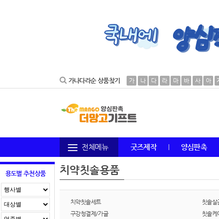
가나다라순 상품찾기
가
나
다
라
마
바
사
아
전체메뉴
굿즈제작
양심판촉
치약칫솔용품
용도별 추천상품
치약칫솔세트
칫솔살
구강청결제/가글
칫솔케