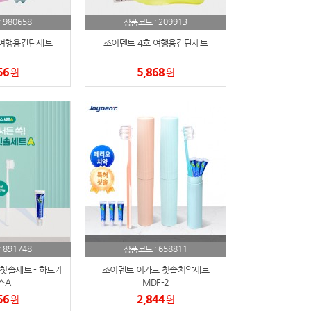
980658
209913
:
상품코드 :
 여행용간단세트
조이덴트 4호 여행용간단세트
56
5,868
원
원
891748
658811
:
상품코드 :
칫솔세트 - 하드케
조이덴트 이가드 칫솔치약세트
스A
MDF-2
56
2,844
원
원