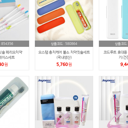
스테들러
19
구급
20
물티슈
21
티슈
22
854356
580864
:
상품코드 :
상품코드 
칫솔 페리오치약
오스템 충치케어 불소 치약칫솔세트
코드루트 휴대용 
손톱
23
빅케이스세트
(국내생산)
기(건
40
5,760
9,4
원
원
손톱깍이
24
AP-100071
25
보냉
26
AP-100052
27
AP-100150
28