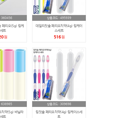
360456
495939
:
상품코드 :
페리오(5g) 링케
데일리칫솔 페리오치약(4g) 링케이
세트
스세트
20
516
원
원
638985
309698
:
상품코드 :
치약(5g) 바닐라
링칫솔 페리오치약(4g) 링케이스세
세트
트