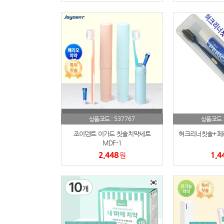
537767
상품코드 :
상품코드 
조이덴트 이가드 칫솔치약세트
혀크리너칫솔+페리
MDF-1
2,448
1,4
원