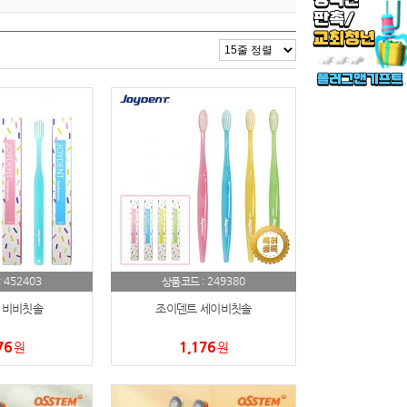
452403
249380
:
상품코드 :
 비비칫솔
조이덴트 세이비칫솔
76
1,176
원
원