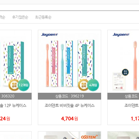
텀블러
8
파우치
9
격순
후기많은순
최근등록순
AP-100125
10
usb
11
보조배터리
12
송월타올
13
에코백
14
306320
396219
:
상품코드 :
상품코드 
AP-100025
15
 12P 뉴케이스
조이덴트 비비칫솔 4P 뉴케이스
조이덴트
쿠션
16
824
4,704
1,1
원
원
AP-100050
17
노트
18