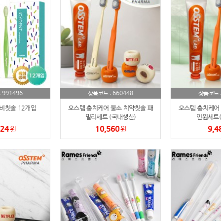
스테들러
19
구급
20
물티슈
21
티슈
22
991496
660448
:
상품코드 :
상품코드 
손톱
비칫솔 12개입
23
오스템 충치케어 불소 치약칫솔 패
오스템 충치케어 
밀리세트 (국내생산)
인원세트(
824
10,560
9,4
원
손톱깍이
원
24
AP-100071
25
보냉
26
AP-100052
27
AP-100150
28