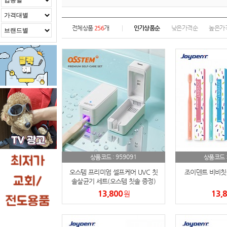
전체상품
256
개
인기상품순
낮은가격순
높은가
959091
상품코드 :
상품코드 
오스템 프리미엄 셀프케어 UVC 칫
조이덴트 비비칫솔
솔살균기 세트(오스템 칫솔 증정)
13,800
13,
원