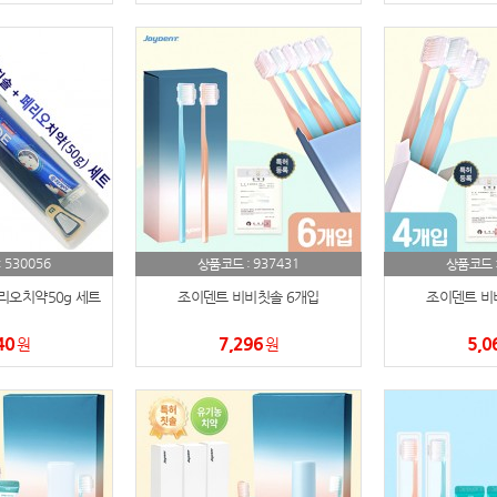
530056
937431
:
상품코드 :
상품코드 
오치약50g 세트
조이덴트 비비칫솔 6개입
조이덴트 비
40
7,296
5,0
원
원