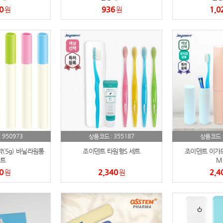
0
936
1,0
원
원
파우치
9
AP-100125
10
usb
11
보조배터리
12
송월타올
13
에코백
14
950973
355187
:
상품코드 :
상품코드 
AP-100025
15
(5g) 바닐라원통
조이덴트 타원형S 세트
조이덴트 이가
트
M
쿠션
16
0
2,340
2,4
원
원
AP-100050
17
노트
18