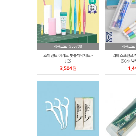
955708
상품코드 :
상품코드 
조이덴트 이가드 칫솔치약세트 -
라메스프렌즈 
JCS
(50g) 
3,504
1,4
원