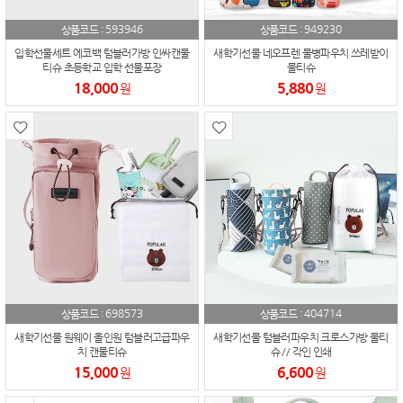
593946
949230
상품코드 :
상품코드 :
입학선물세트 에코백 텀블러가방 인싸캔물
새학기선물 네오프렌 물병파우치 쓰레받이
티슈 초등학교 입학 선물포장
물티슈
18,000
5,880
원
원
698573
404714
상품코드 :
상품코드 :
새학기선물 원웨이 올인원 텀블러고급파우
새학기선물 텀블러파우치 크로스가방 물티
치 캔물티슈
슈 // 각인 인쇄
15,000
6,600
원
원