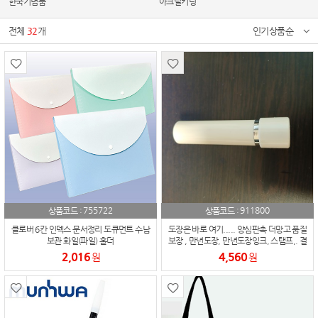
한국기념품
아크릴키링
전체
32
개
인기상품순
755722
911800
상품코드 :
상품코드 :
클로버 6칸 인덱스 문서정리 도큐먼트 수납
도장은 바로 여기..... 양심판촉 더망고 품질
보관 화일(파일) 홀더
보장 , 만년도장, 만년도장잉크, 스탬프,. 결
제도장, 학교졸업기념 도장
2,016
4,560
원
원