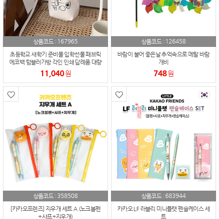
167965
126458
상품코드 :
상품코드 :
초등학교 새학기 준비물 입학선물 패브릭
바람이 불어 좋은날 추억속으로 메탈 바람
에코백 텀블러가방 각인 인쇄 답례품 대량
개비
주문
11,040
748
원
원
358508
683944
상품코드 :
상품코드 :
[카카오프렌즈] 지우개 세트 A (노크볼펜
카카오 LF 러블리 미니플랫 펜슬케이스 세
+샤프+지우개)
트