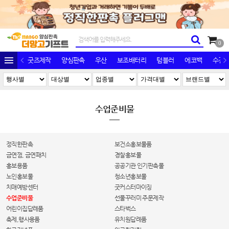
0
굿즈제작
양심판촉
우산
보조배터리
텀블러
에코백
수건/
수업준비물
정직한판촉
보건소홍보물품
금연껌, 금연패치
경찰홍보물
홍보용품
공공기관 인기판촉물
노인홍보물
청소년홍보물
치매예방센터
굿커스터마이징
수업준비물
선물꾸러미 주문제작
어린이집답례품
스타벅스
축제,행사용품
유치원답례품