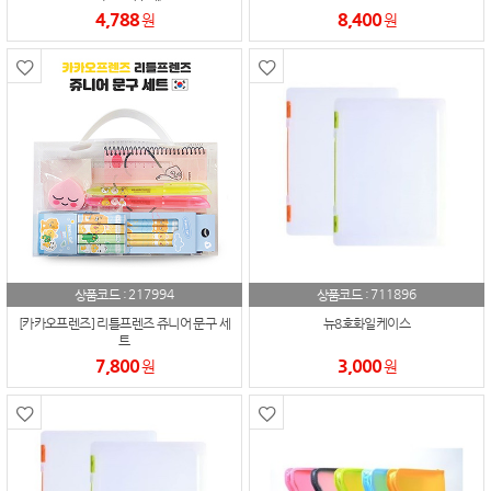
4,788
8,400
원
원
217994
711896
상품코드 :
상품코드 :
[카카오프렌즈] 리틀프렌즈 쥬니어 문구 세
뉴8호화일케이스
트
7,800
3,000
원
원