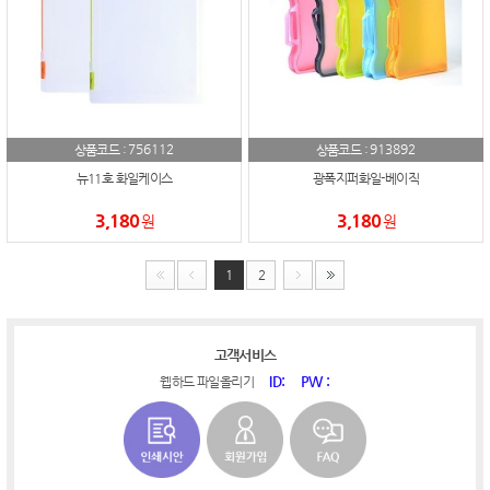
756112
913892
상품코드 :
상품코드 :
뉴11호 화일케이스
광폭지퍼화일-베이직
3,180
3,180
원
원
1
2
고객서비스
ID:
PW :
웹하드 파일올리기