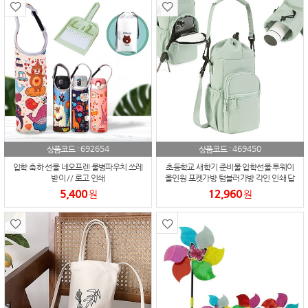
692654
469450
상품코드 :
상품코드 :
입학 축하 선물 네오프렌 물병파우치 쓰레
초등학교 새학기 준비물 입학선물 투웨이
받이 // 로고 인쇄
올인원 포켓가방 텀블러가방 각인 인쇄 답
례품 대량주문
5,400
12,960
원
원