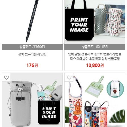
336063
601635
상품코드 :
상품코드 :
문화 컴퓨터용 싸인펜
입학 알찬 선물세트 에코백 텀블러가방 물
티슈 쓰레받이 초등학교 입학 선물포장
176
10,800
원
원