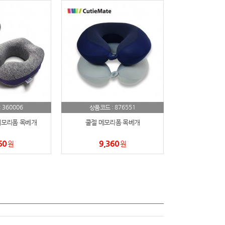
360006
876551
:
상품코드 :
메모리폼 목베개
쿨젤 메모리폼 목베개
60
9,360
원
원