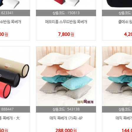
AP-100150
28
623341
150813
:
상품코드 :
상품코드 
쉬반원 목베개
메모리폼 스무드반원 목베개
쿨메쉬 
AP-100084
29
00
7,800
4,2
원
원
AP-100106
30
우산
1
AP-100062
2
타올
3
수건
4
볼펜
5
888447
543138
:
상품코드 :
상품코드 
양심판촉
6
 목베개 - 大
매직 똑베개 (가족) 4P
매직 똑베개 
여행
7
60
288,000
144,
원
원