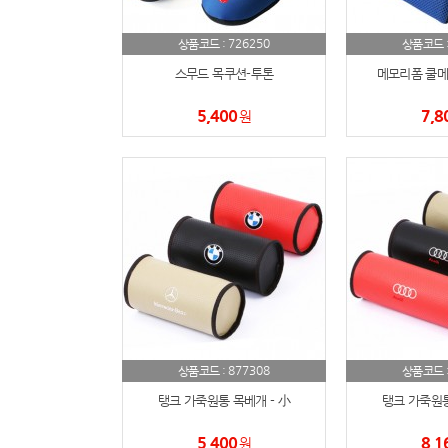
726250
상품코드 :
상품코드 
스무드 목쿠션-투톤
메모리폼 쿨메
5,400
7,8
원
877308
상품코드 :
상품코드 
탱크 가죽원통 목베개 - 小
탱크 가죽원통
5,400
8,1
원