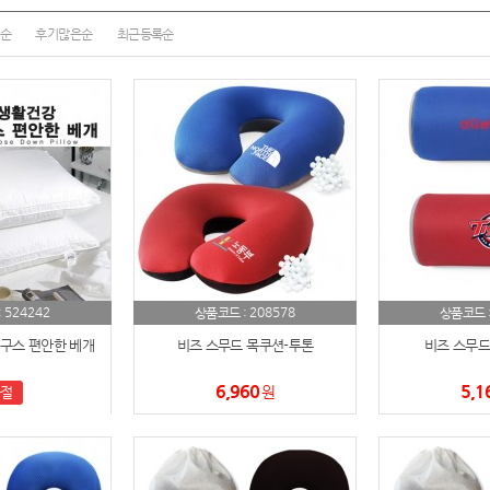
여행
7
순
후기많은순
최근등록순
텀블러
8
파우치
9
AP-100125
10
usb
11
보조배터리
12
송월타올
13
524242
208578
:
상품코드 :
상품코드 
에코백
14
구스 편안한 베개
비즈 스무드 목쿠션-투톤
비즈 스무드
6,960
5,1
AP-100025
원
절
15
쿠션
16
AP-100050
17