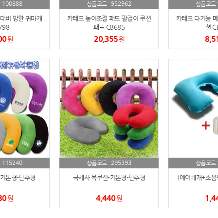
100888
952962
:
AP-100150
상품코드 :
상품코드 
28
대비 방한 귀마개
카테크 높이조절 패드 팔걸이 쿠션
카테크 다기능 메
AP-100084
29
798
패드 CB685
션 C
00
20,355
8,5
원
원
AP-100106
30
115240
295393
:
상품코드 :
상품코드 
기본형-단추형
극세사 목쿠션-기본형-단추형
(에어베개+소음방
80
4,440
1,4
원
원