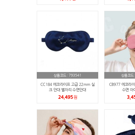
793541
상품코드 :
상품코드 
CC184 에코라이프 고급 22mm 실
CB977 에코라
크 안대 별자리 수면안대
수면 아
24,495
3,4
원