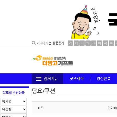
가나다라순 상품찾기
가
나
다
라
마
바
사
아
전체메뉴
굿즈제작
양심판촉
담요/쿠션
용도별 추천상품
비즈
화이바