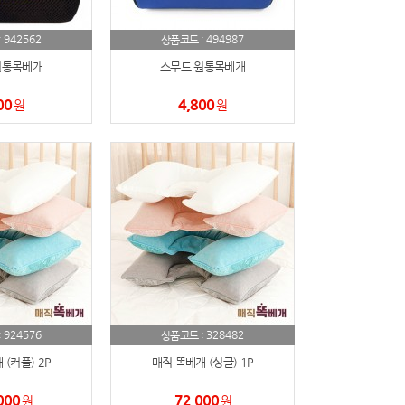
942562
494987
:
상품코드 :
원통목베개
스무드 원통목베개
00
4,800
원
원
924576
328482
:
상품코드 :
(커플) 2P
매직 똑베개 (싱글) 1P
000
72,000
원
원