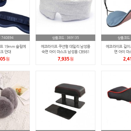
노트
18
스테들러
19
구급
20
740894
369135
:
상품코드 :
상품코드 
물티슈
21
프 19mm 슬림에
에코라이프 쿠션형 데일리 남성용
에코라이프 길이조
크 안대
숙면 아이 마스크 남성용 CB981
면 아이 마스
티슈
22
605
7,935
2,4
원
원
손톱
23
손톱깍이
24
AP-100071
25
보냉
26
AP-100052
27