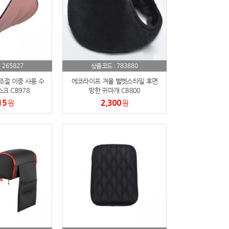
265827
783880
:
상품코드 :
절 이중 사용 수
에코라이프 겨울 벨벳스타일 후면
크 CB978
방한 귀마개 CB800
15
2,300
원
원