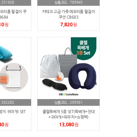
251926
795945
:
상품코드 :
모리폼 팔걸이 쿠
카테크 고급 가죽 메모리폼 팔걸이
B684
쿠션 CB683
10
7,820
원
원
332282
293561
:
상품코드 :
지 귀마개) SET
쿨젤목베개 5종 SET(목베개+안대
+귀마개+파우치+쇼핑백)
40
13,080
원
원