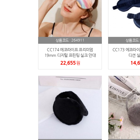
264911
상품코드 :
상품코드 
CC174 에코라이프 프리미엄
CC173 에코라이
19mm 디지털 프린팅 실크 안대
디션 실
22,655
14,
원