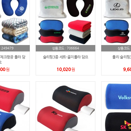
노트
18
스테들러
19
구급
20
249479
706664
:
상품코드 :
상품코드 
물티슈
21
 체크항공 폴라 담
슬리핑3종 세트-골지폴라 담요
폴리 슬리핑
요
티슈
22
000
10,020
9,6
원
원
손톱
23
손톱깍이
24
AP-100071
25
보냉
26
AP-100052
27