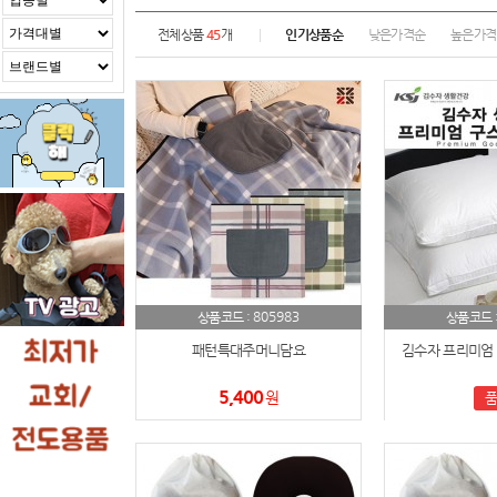
전체상품
45
개
인기상품순
낮은가격순
높은가격
805983
상품코드 :
상품코드 
패턴특대주머니담요
김수자 프리미엄 
5,400
원
품