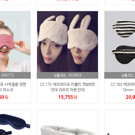
텀블러
8
파우치
9
AP-100125
10
usb
11
보조배터리
12
송월타올
13
304772
923953
:
상품코드 :
상품코드 
이프 사계절용 양면
CC175 에코라이프 러블리 캣&레빗
CC183 에코라
에코백
14
이 마스크
안대 귀요미 차광 안대
19mm
50
15,755
20,
원
원
AP-100025
15
쿠션
16
AP-100050
17