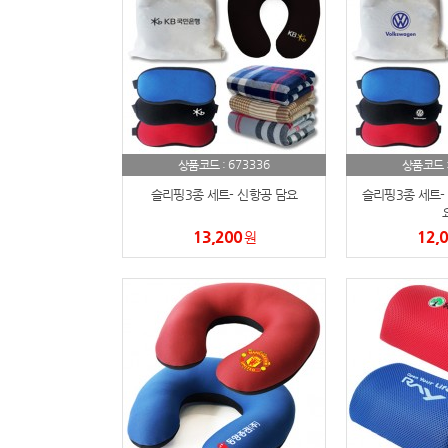
673336
상품코드 :
상품코드 
슬리핑3종 세트- 신항공 담요
슬리핑3종 세트-
13,200
12,
원