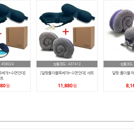
458024
437412
:
상품코드 :
상품코드 
목베개+수면안대]
[달팡폴더블목베개+수면안대] 세트
달팡 폴더블 
트
880
11,880
8,1
원
원