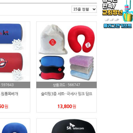
597643
566747
:
상품코드 :
 원통목베개
슬리핑3종 세트- 극세사 밍크 담요
60
13,800
원
원