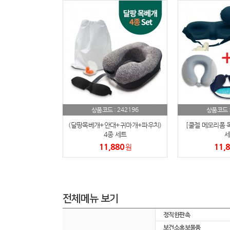
242196
상품코드 :
상품코드 
(달팡목베개+안대+귀마개+파우치)
[쿨젤 메모리폼 
4종 세트
세
11,880
11,
원
전체메뉴 보기
정직한판촉
보건소홍보물품