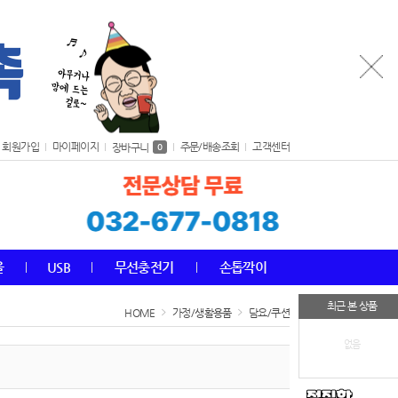
회원가입
마이페이지
주문/배송조회
고객센터
장바구니
0
올
USB
무선충전기
손톱깍이
최근 본 상품
HOME
가정/생활용품
담요/쿠션
없음