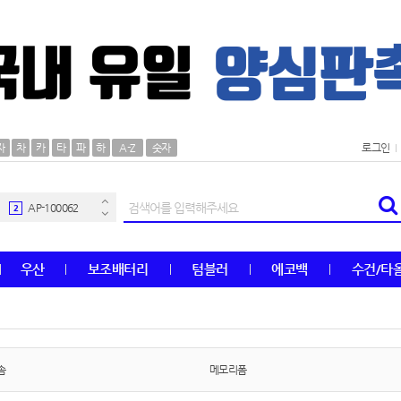
AP-100106
30
자
차
카
타
파
하
A-Z
숫자
로그인
우산
1
AP-100062
2
타올
3
우산
보조배터리
텀블러
에코백
수건/타
수건
4
볼펜
5
양심판촉
6
솜
메모리폼