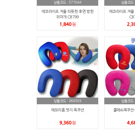
577044
상품코드 :
상품코드 
에코라이프 겨울 따뜻한 후면 방한
에코라이프 겨울 
귀마개 CB799
CB
1,840
2,3
원
364503
상품코드 :
상품코드 
메모리폼 엣지 목쿠션
쿨메쉬목쿠션-
9,360
4,6
원