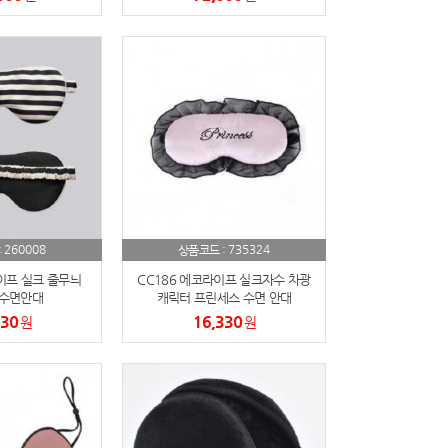
260008
735324
:
상품코드 :
이프 실크 줄무늬
CC186 에코라이프 실크자수 차광
 수면안대
캐릭터 프린세스 수면 안대
930
16,330
원
원