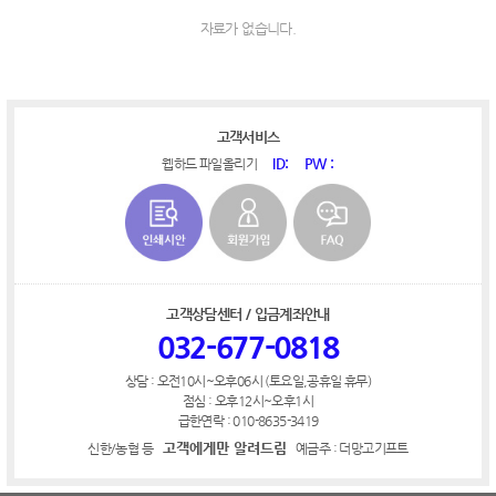
자료가 없습니다.
고객서비스
ID:
PW :
웹하드 파일올리기
고객상담센터 / 입금계좌안내
032-677-0818
상담 : 오전10시~오후06시 (토요일,공휴일 휴무)
점심 : 오후12시~오후1시
급한연락 : 010-8635-3419
고객에게만 알려드림
신한/농협 등
예금주 : 더망고기프트