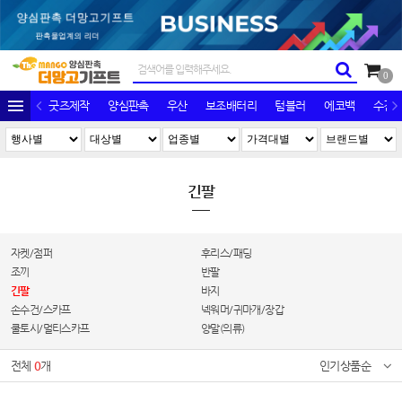
0
굿즈제작
양심판촉
우산
보조배터리
텀블러
에코백
수건/
긴팔
자켓/점퍼
후리스/패딩
조끼
반팔
긴팔
바지
손수건/스카프
넥워머/귀마개/장갑
쿨토시/멀티스카프
양말(의류)
전체
0
개
인기상품순