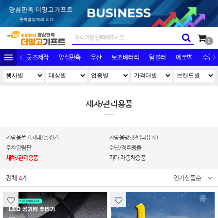
0
굿즈제작
양심판촉
우산
보조배터리
텀블러
에코백
수건/
세차/관리용품
차량용폰거치대/충전기
차량용방향제(디퓨저)
주차알림판
수납/정리용품
세차/관리용품
기타 자동차용품
전체
4
개
인기상품순