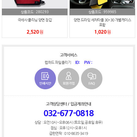
280293
959985
상품코드 :
상품코드 :
극세사 클리닝 양면 장갑
양면 드라잉 세차타올 30*30 개별케이스
포함
2,520
1,020
원
원
고객서비스
ID:
PW :
웹하드 파일올리기
고객상담센터 / 입금계좌안내
032-677-0818
상담 : 오전10시~오후06시 (토요일,공휴일 휴무)
점심 : 오후12시~오후1시
급한연락 : 010-8635-3419