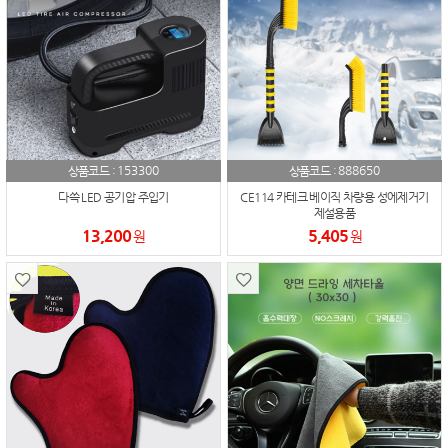
153300
888650
상품코드 :
상품코드 :
다쓱 LED 공기압 주입기
CE114 카테크 베이직 차량용 성에제거기
제설용품
13,200
5,405
원
원