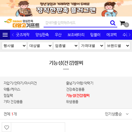
0
굿즈제작
양심판촉
우산
보조배터리
텀블러
에코백
수건/
기능성(건강)팔찌
지압기/안마기/마사지건
줄넘기/아령/악력기
약통/케이스
건강측정용품
찜질팩
기능성(건강)팔찌
기타 건강용품
위생용품
전체
1
개
인기상품순