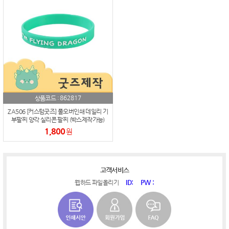
862817
상품코드 :
ZA506 [커스텀굿즈] 풀오버인쇄 데일리 기
부팔찌 양각 실리콘 팔찌 (박스제작가능)
1,800
원
고객서비스
ID:
PW :
웹하드 파일올리기