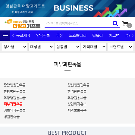
0
굿즈제작
양심판촉
우산
보조배터리
텀블러
에코백
수건/
피부과판촉물
종합병원판촉물
정신병원판촉물
한방병원판촉물
한의원판촉물
요양병원홍보물
요양원홍보물
피부과판촉물
성형외과홍보
정형외과판촉물
치과홍보용품
병원판촉물
BEST PRODUCT