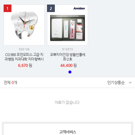
1
2
593106
915973
CG988 모던오피스 고급 치
오복치아건강 생활선물세
과병원 치과대학 치아형벽시
트-2호
계
6,670
원
44,400
원
전체
0
개
인기상품순
자료가 없습니다.
고객서비스