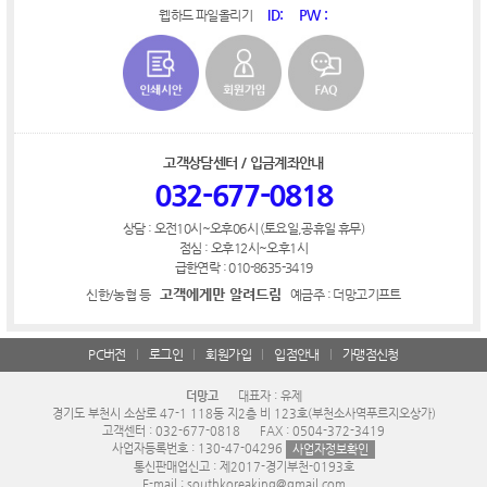
ID:
PW :
웹하드 파일올리기
고객상담센터 / 입금계좌안내
032-677-0818
상담 : 오전10시~오후06시 (토요일,공휴일 휴무)
점심 : 오후12시~오후1시
급한연락 : 010-8635-3419
고객에게만 알려드림
신한/농협 등
예금주 : 더망고기프트
PC버전
로그인
회원가입
입점안내
가맹점신청
더망고
대표자 : 유제
경기도 부천시 소삼로 47-1 118동 지2층 비 123호(부천소사역푸르지오상가)
고객센터 : 032-677-0818
FAX : 0504-372-3419
사업자등록번호 : 130-47-04296
사업자정보확인
통신판매업신고 : 제2017-경기부천-0193호
E-mail : southkoreaking@gmail.com