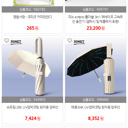
560782
688781
상품코드 :
상품코드 :
명함사탕 - 코피코 커피맛캔디
피노 entero 폴더블 3in1 맥세이프 고속무
선 충전기 (갤럭시 및 애플워치 호환)
265
23,200
원
원
549903
398484
상품코드 :
상품코드 :
슈프림 20K UV암막코팅 완자동 양우산
메종 84K UV암막코팅 완자동 양우산
7,424
8,352
원
원