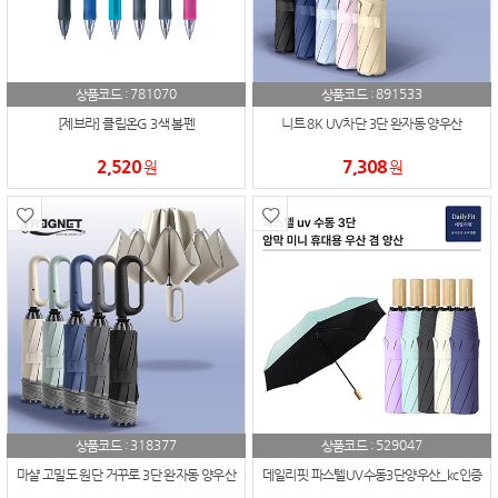
781070
891533
상품코드 :
상품코드 :
[제브라] 클립온G 3색 볼펜
니트 8K UV차단 3단 완자동 양우산
2,520
7,308
원
원
318377
529047
상품코드 :
상품코드 :
마샬 고밀도 원단 거꾸로 3단 완자동 양우산
데일리핏 파스텔UV수동3단양우산_kc인증