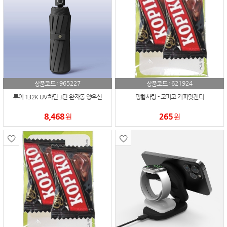
965227
621924
상품코드 :
상품코드 :
루이 132K UV차단 3단 완자동 양우산
명함사탕 - 코피코 커피맛캔디
8,468
265
원
원