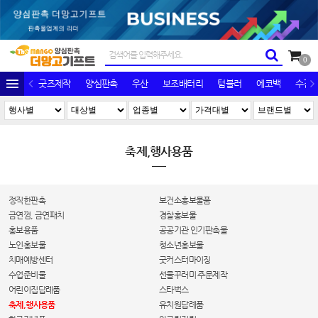
0
굿즈제작
양심판촉
우산
보조배터리
텀블러
에코백
수건/
축제,행사용품
정직한판촉
보건소홍보물품
금연껌, 금연패치
경찰홍보물
홍보용품
공공기관 인기판촉물
노인홍보물
청소년홍보물
치매예방센터
굿커스터마이징
수업준비물
선물꾸러미 주문제작
어린이집답례품
스타벅스
축제,행사용품
유치원답례품