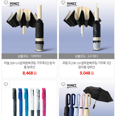
169092
241861
상품코드 :
상품코드 :
러셀 20K UV암막완벽코팅 거꾸로3단 완자
프랑크 20K UV암막완벽코팅 거꾸로 3단
동 양우산
완자동 양우산
8,468
9,048
원
원