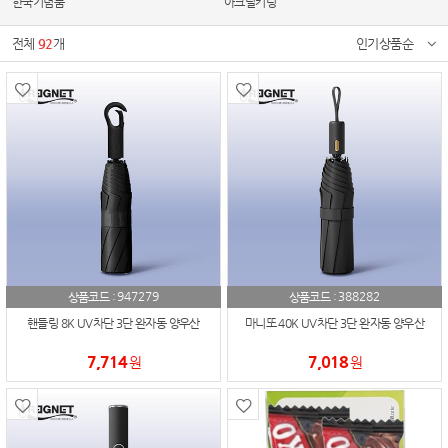
한국기념품
아크릴키링
전체
92
개
인기상품순
947279
388282
상품코드 :
상품코드 :
핸들링 8K UV차단 3단 완자동 양우산
마니또 40K UV차단 3단 완자동 양우산
7,714
7,018
원
원