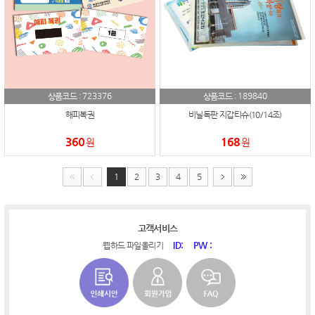
723376
189840
상품코드 :
상품코드 :
해피복권
비닐독판 지갑티슈(10/14조)
360
168
원
원
1
2
3
4
5
고객서비스
ID:
PW :
웹하드 파일올리기