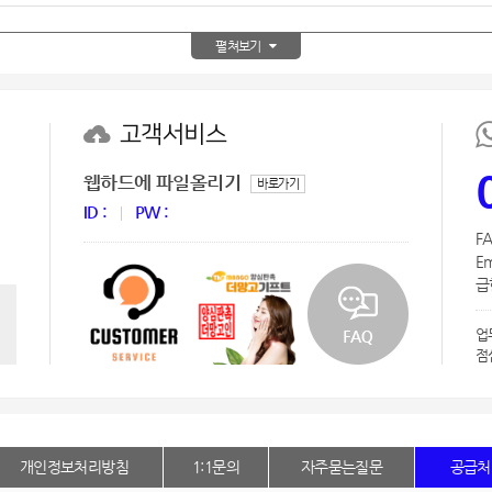
AP-100150
28
펼쳐보기
AP-100084
29
AP-100106
30
고객서비스
웹하드에 파일올리기
바로가기
ID :
PW :
FA
Em
급한
업
점
개인정보처리방침
1:1문의
자주묻는질문
공급처