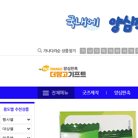
가나다라순 상품찾기
가
나
다
라
마
바
사
아
전체메뉴
굿즈제작
양심판촉
용도별 추천상품