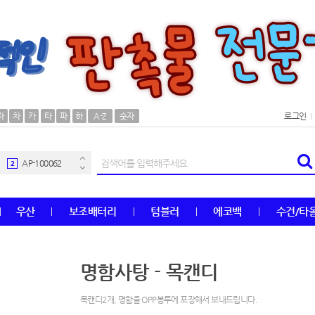
AP-100106
30
자
차
카
타
파
하
A-Z
숫자
로그인
우산
1
AP-100062
2
타올
3
우산
보조배터리
텀블러
에코백
수건/타
수건
4
볼펜
5
명함사탕 - 목캔디
양심판촉
6
목캔디2개, 명함을 OPP봉투에 포장해서 보내드립니다.