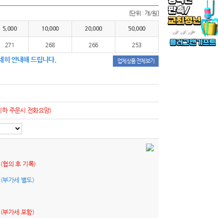
[단위 : 개/원]
5,000
10,000
20,000
50,000
271
268
266
253
세히 안내해 드립니다.
업체상품 전체보기
이하 주문시 전화요망)
원
(협의 후 기록)
원
(부가세 별도)
원
(부가세 포함)