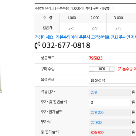
여행
7
수량별 단가표
[기본수량 : 1,000개] 부터 구매 가능합니다.
텀블러
8
수 량
1,000
2,000
3,000
일반가
파우치
279
277
275
9
걱정마세요! 기본수량이하 주문시 고객센터로 전화 주시면 자
AP-100125
10
032-677-0818
usb
11
상품코드
795923
보조배터리
12
구매수량
(기본수량 
감
증
옵셋인쇄
송월타올
13
적용단가
원
에코백
14
소
가
추가 및 할인금액
AP-100025
15
추가 합계금액
쿠션
부가세
원
16
총 합계금액
AP-100050
17