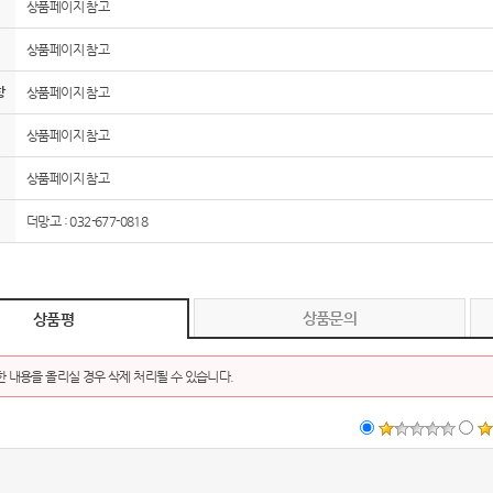
상품페이지 참고
AP-100150
28
상품페이지 참고
AP-100084
29
항
상품페이지 참고
AP-100106
30
상품페이지 참고
상품페이지 참고
우산
1
더망고 : 032-677-0818
AP-100062
2
타올
3
상품문의
상품평
수건
4
볼펜
 내용을 올리실 경우 삭제 처리될 수 있습니다.
5
양심판촉
6
여행
7