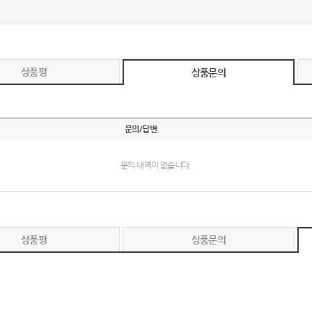
텀블러
8
파우치
9
상품평
상품문의
AP-100125
10
usb
11
문의/답변
보조배터리
12
문의 내역이 없습니다.
송월타올
13
에코백
14
AP-100025
15
상품평
상품문의
쿠션
16
AP-100050
17