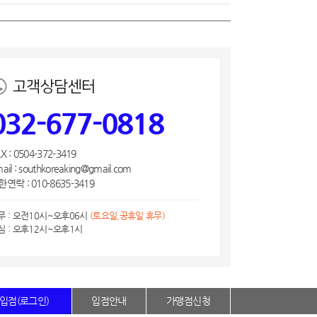
고객상담센터
032-677-0818
X : 0504-372-3419
ail : southkoreaking@gmail.com
연락 : 010-8635-3419
무 : 오전10시~오후06시
(토요일,공휴일 휴무)
심 : 오후12시~오후1시
입점(로그인)
입점안내
가맹점신청