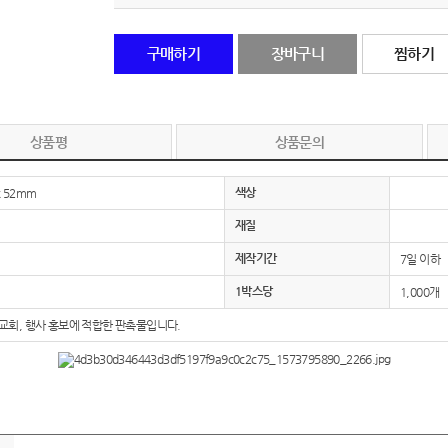
노트
18
구매하기
장바구니
찜하기
스테들러
19
구급
20
상품평
상품문의
물티슈
21
색상
x 52mm
티슈
22
재질
제작기간
7일 이하
손톱
23
1박스당
1,000개
손톱깍이
24
 교회, 행사 홍보에 적합한 판촉물입니다.
AP-100071
25
보냉
26
AP-100052
27