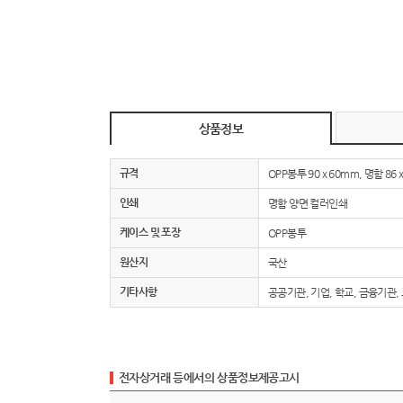
상품정보
규격
OPP봉투 90 x 60mm, 명함 86 
인쇄
명함 양면 컬러인쇄
케이스 및 포장
OPP봉투
원산지
국산
기타사항
공공기관, 기업, 학교, 금융기관,
전자상거래 등에서의 상품정보제공고시