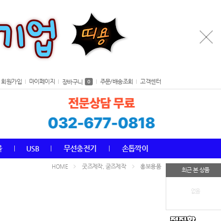
회원가입
마이페이지
주문/배송조회
고객센터
장바구니
0
올
USB
무선충전기
손톱깍이
굿즈제작, 굳즈제작
홍보용품
HOME
최근 본 상품
없음