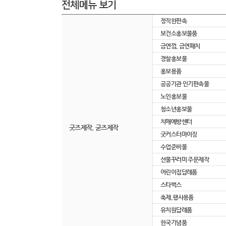
전체메뉴 보기
정직한판촉
보건소홍보물품
금연껌, 금연패치
경찰홍보물
홍보용품
공공기관 인기판촉물
노인홍보물
청소년홍보물
치매예방센터
굿즈제작, 굳즈제작
굿커스터마이징
수업준비물
선물꾸러미 주문제작
어린이집답례품
스타벅스
축제,행사용품
유치원답례품
한국기념품