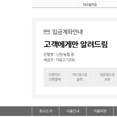
아크릴키링
입금계좌안내
고객에게만 알려드림
은행명 : 신한/농협 등
예금주 : 더망고기프트
신용카드
카드영수증
현금영수증
간편결제
출력
조회
회사소개
이용안내
이용약관