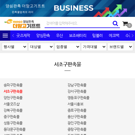
0
굿즈제작
양심판촉
우산
보조배터리
텀블러
에코백
수건/
서초구판촉물
송파구판촉물
강남구판촉물
서초구판촉물
강서구판촉물
양천구판촉물
영등포구판촉물
서울굿즈샵
서울시홍보
강북구판촉물
종로구판촉물
중구판촉물
용산구판촉물
성동구판촉물
광진구판촉물
동대문구판촉물
중랑구판촉물