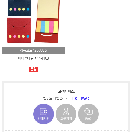
259925
상품코드 :
미니스마일 메모함103
품절
고객서비스
ID:
PW :
웹하드 파일올리기