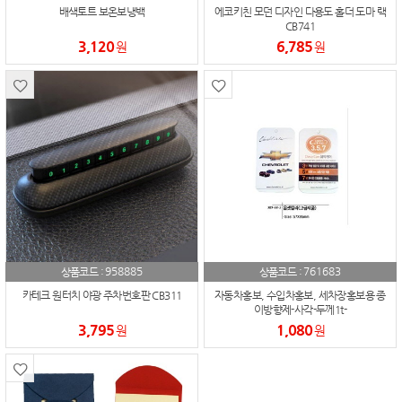
배색토트 보온보냉백
에코키친 모던 디자인 다용도 홀더 도마 랙
CB741
3,120
6,785
원
원
958885
761683
상품코드 :
상품코드 :
카테크 원터치 야광 주차번호판 CB311
자동차홍보, 수입차홍보, 세차장홍보용 종
이방향제-사각-두께1t-
3,795
1,080
원
원