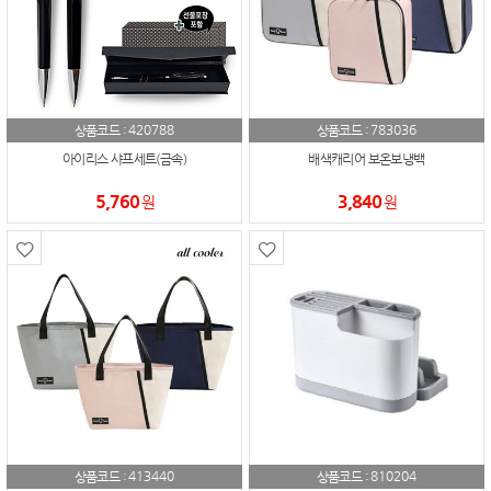
420788
783036
상품코드 :
상품코드 :
아이리스 샤프세트(금속)
배색캐리어 보온보냉백
5,760
3,840
원
원
413440
810204
상품코드 :
상품코드 :