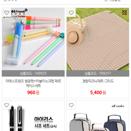
169925
789257
상품코드 :
상품코드 :
라메스프렌즈 형광펜+러블리노크펜 페트
경량피크닉매트-그리드
케이스세트
960
5,400
원
원