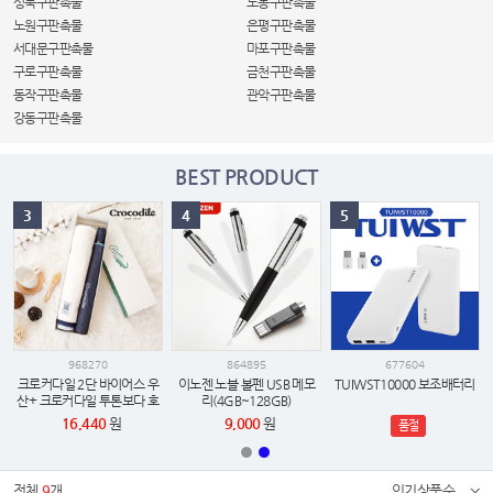
성북구판촉물
도봉구판촉물
노원구판촉물
은평구판촉물
서대문구판촉물
마포구판촉물
구로구판촉물
금천구판촉물
동작구판촉물
관악구판촉물
강동구판촉물
BEST PRODUCT
3
4
5
968270
864895
677604
크로커다일 2단 바이어스 우
이노젠 노블 볼펜 USB 메모
TUIWST10000 보조배터리
산+ 크로커다일 투톤보다 호
리(4GB~128GB)
텔 수건세트
16,440
원
9,000
원
품절
전체
9
개
인기상품순