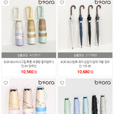
412917
217083
상품코드 :
상품코드 :
BOR 064 비너그립 투톤 초경량 컬러암막 5
BOR 063 원목 곡자 손잡이 암막 자동 장우
단 6K 양우산
산 105 8K
10,560
10,680
원
원