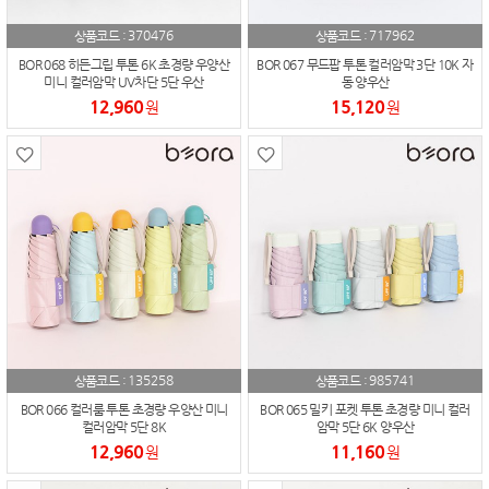
370476
717962
상품코드 :
상품코드 :
BOR 068 히든그립 투톤 6K 초경량 우양산
BOR 067 무드팝 투톤 컬러암막 3단 10K 자
미니 컬러암막 UV차단 5단 우산
동 양우산
12,960
15,120
원
원
135258
985741
상품코드 :
상품코드 :
BOR 066 컬러룸 투톤 초경량 우양산 미니
BOR 065 밀키 포켓 투톤 초경량 미니 컬러
컬러암막 5단 8K
암막 5단 6K 양우산
12,960
11,160
원
원