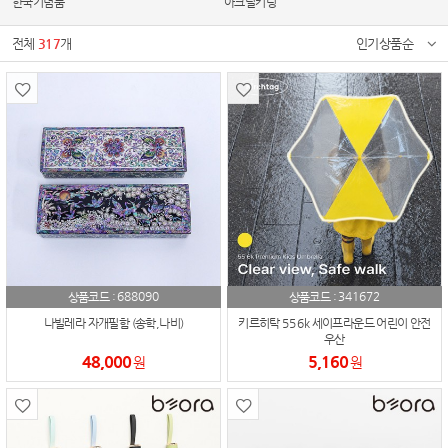
한국기념품
아크릴키링
전체
317
개
인기상품순
688090
341672
상품코드 :
상품코드 :
나빌레라 자개필함 (송학,나비)
키르히탁 55 6k 세이프라운드 어린이 안전
우산
48,000
5,160
원
원