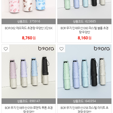
375916
623685
상품코드 :
상품코드 :
BOR 062 레오파드 초경량 우양산 3단 6K
BOR 무지 인쇄우산 060 파스텔 블룸 초경
량 우양산
8,760
8,160
원
원
898147
640354
상품코드 :
상품코드 :
BOR 무지 인쇄우산 059 로맨틱 투톤 초경
BOR 무지 인쇄우산 058 파스텔 라이트 초
량 우양산
경량 우양산