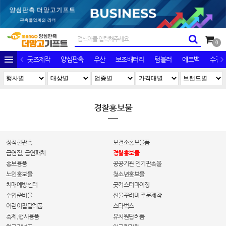
0
굿즈제작
양심판촉
우산
보조배터리
텀블러
에코백
수건/
경찰홍보물
정직한판촉
보건소홍보물품
금연껌, 금연패치
경찰홍보물
홍보용품
공공기관 인기판촉물
노인홍보물
청소년홍보물
치매예방센터
굿커스터마이징
수업준비물
선물꾸러미 주문제작
어린이집답례품
스타벅스
축제,행사용품
유치원답례품