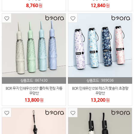
8,760
12,840
원
원
867430
989036
상품코드 :
상품코드 :
BOR 무지 인쇄우산 057 플라워 펀칭 자동
BOR 인쇄우산 056 테스지 꽃송이 초경량
우양산
우양산
13,800
13,200
원
원