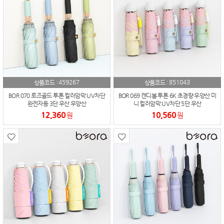
459267
851043
상품코드 :
상품코드 :
BOR 070 로즈골드 투톤 컬러암막 UV차단
BOR 069 캔디볼 투톤 6K 초경량 우양산 미
완전자동 3단 우산 우양산
니 컬러암막 UV차단 5단 우산
12,360
10,560
원
원