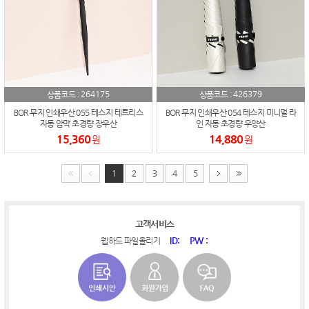
264175
426379
상품코드 :
상품코드 :
BOR 무지 인쇄우산 055 테스지 테트리스
BOR 무지 인쇄우산 054 테스지 미니멀 라
자동 암막 초경량 장우산
인 자동 초경량 우양산
15,360
14,880
원
원
1
2
3
4
5
고객서비스
ID:
PW :
웹하드 파일올리기