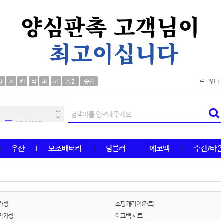
AP-100106
30
자
차
카
타
파
하
A-Z
숫자
로그인
우산
1
AP-100062
2
타올
3
우산
보조배터리
텀블러
에코백
수건/타
수건
4
볼펜
5
양심판촉
6
가방
쇼핑캐리어(카트)
작가방
에코백 세트