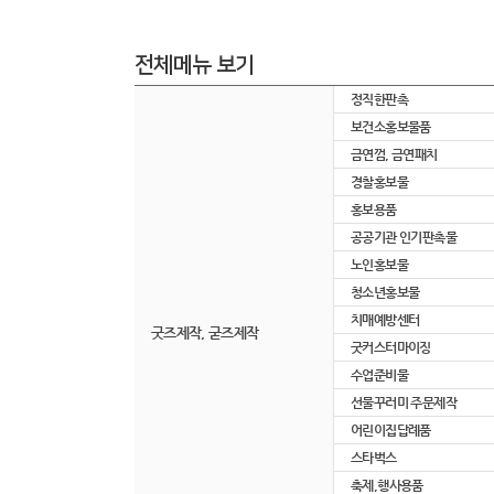
전체메뉴 보기
정직한판촉
보건소홍보물품
금연껌, 금연패치
경찰홍보물
홍보용품
공공기관 인기판촉물
노인홍보물
청소년홍보물
치매예방센터
굿즈제작, 굳즈제작
굿커스터마이징
수업준비물
선물꾸러미 주문제작
어린이집답례품
스타벅스
축제,행사용품