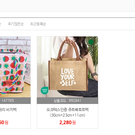
여행
7
텀블러
8
순
후기많은순
최근등록순
파우치
9
AP-100125
10
usb
11
보조배터리
12
송월타올
13
에코백
14
147765
992841
:
상품코드 :
AP-100025
15
베리 비치백
오코텍스인증 쥬트북토트백
(30cm*23cm*11cm)
쿠션
16
60
2,280
원
원
AP-100050
17