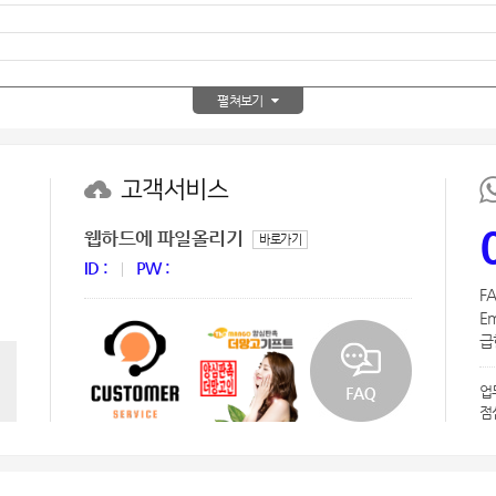
AP-100150
28
AP-100084
29
펼쳐보기
AP-100106
30
우산
1
고객서비스
AP-100062
2
웹하드에 파일올리기
바로가기
ID :
PW :
타올
3
FA
Em
수건
4
급한
볼펜
5
업
점
양심판촉
6
여행
7