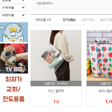
시장/장바구니
전체상품
3
개
인기상품순
낮은가격순
높은가격
818884
상품코드 :
상품코드 
PVC 젤리백
프리니엘 
1
5,1
원