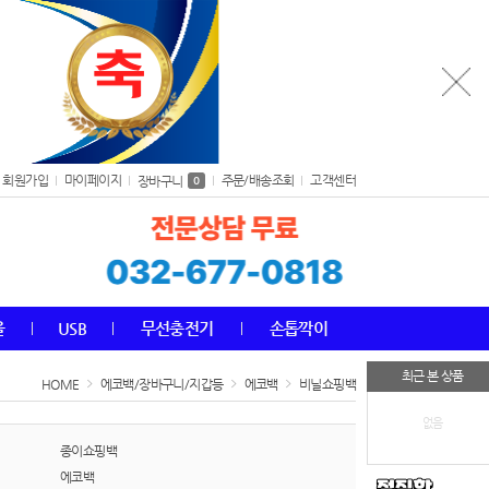
회원가입
마이페이지
주문/배송조회
고객센터
장바구니
0
올
USB
무선충전기
손톱깍이
최근 본 상품
HOME
에코백/장바구니/지갑등
에코백
비닐쇼핑백
없음
종이쇼핑백
에코백