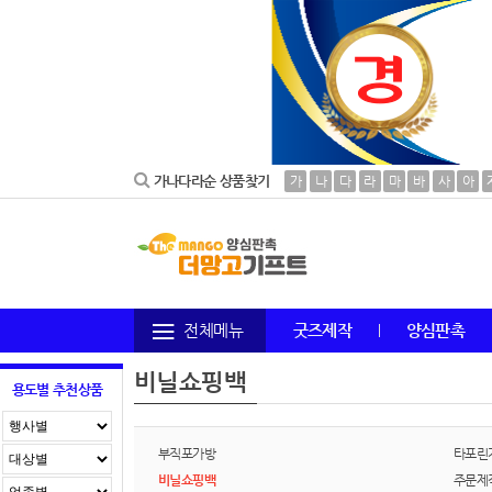
가나다라순 상품찾기
가
나
다
라
마
바
사
아
전체메뉴
굿즈제작
양심판촉
비닐쇼핑백
용도별 추천상품
부직포가방
타포린
비닐쇼핑백
주문제