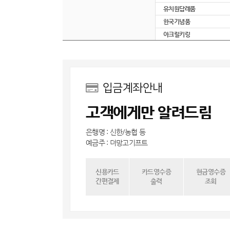
유치원답례품
한국기념품
아크릴키링
입금계좌안내
고객에게만 알려드림
은행명 : 신한/농협 등
예금주 : 더망고기프트
신용카드
카드영수증
현금영수증
간편결제
출력
조회