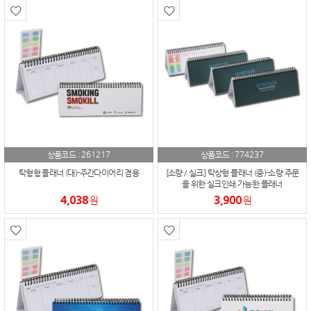
261217
774237
상품코드 :
상품코드 :
탁형형 플래너 (대)-주간다이어리 겸용
[소량 / 실크] 탁상형 플래너 (중)-소량 주문
을 위한 실크인쇄 가능한 플래너
4,038
3,900
원
원