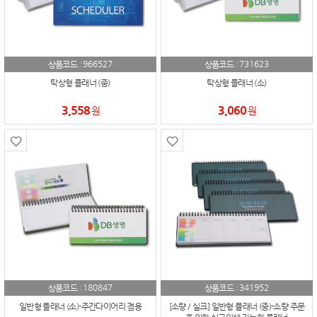
966527
731623
상품코드 :
상품코드 :
탁상형 플래너 (중)
탁상형 플래너 (소)
3,558
3,060
원
원
180847
341952
상품코드 :
상품코드 :
일반형 플래너 (소)-주간다이어리 겸용
[소량 / 실크] 일반형 플래너 (중)-소량 주문