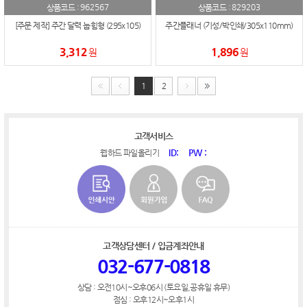
962567
829203
상품코드 :
상품코드 :
[주문 제작] 주간 달력 눕힘형 (295x105)
주간플래너 (기성/박인쇄/305x110mm)
3,312
1,896
원
원
1
2
고객서비스
ID:
PW :
웹하드 파일올리기
고객상담센터 / 입금계좌안내
032-677-0818
상담 : 오전10시~오후06시 (토요일,공휴일 휴무)
점심 : 오후12시~오후1시