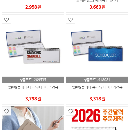
을 위한 실크인쇄 가능한 플래너
2,958
3,660
원
원
209535
418081
상품코드 :
상품코드 :
일반형 플래너 (대)-주간다이어리 겸용
일반형 플래너 (중)-주간다이어리 겸용
3,798
3,318
원
원