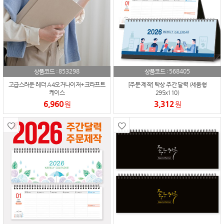
853298
568405
상품코드 :
상품코드 :
고급스러운 레더 A4오거나이저+크라프트
[주문 제작] 탁상 주간 달력 (세움형
케이스
295x110)
6,960
3,312
원
원