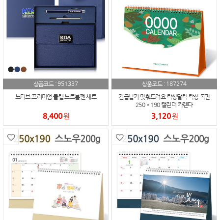
951337
187274
상품코드 :
상품코드 :
노티브 프리미엄 플랩 노트볼펜 세트
긴급납기 맞춰드려요 탁상달력 탁상 독판
250 * 190 캘린더 카렌다
8,400
3,120
원
원