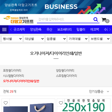
0
굿즈제작
양심판촉
우산
보조배터리
텀블러
에코백
수건/
오거나이저/다이어리인쇄/일반
포켓형다이어리
양장형다이어리
시스템형다이어리
스프링형다이어리
오거나이저/다이어리인쇄/일반
전체
29
개
인기상품순