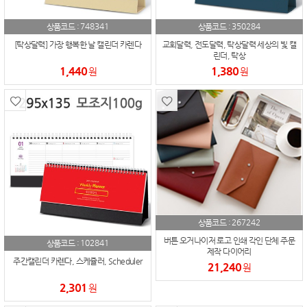
748341
350284
상품코드 :
상품코드 :
[탁상달력] 가장 행복한 날 캘린더 카렌다
교회달력, 전도달력, 탁상달력 세상의 빛 캘
린더, 탁상
1,440
1,380
원
원
267242
상품코드 :
버튼 오거나이저 로고 인쇄 각인 단체 주문
102841
상품코드 :
제작 다이어리
주간캘린더 카렌다, 스케쥴러, Scheduler
21,240
원
2,301
원