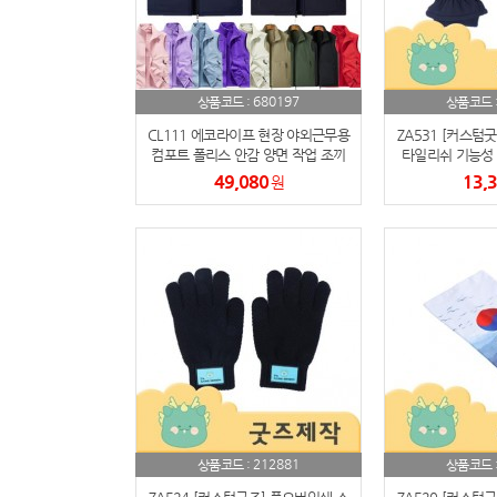
680197
상품코드 :
상품코드 
CL111 에코라이프 현장 야외근무용
ZA531 [커스텀
컴포트 폴리스 안감 양면 작업 조끼
타일리쉬 기능성 
장갑 (박
49,080
13,
원
212881
상품코드 :
상품코드 