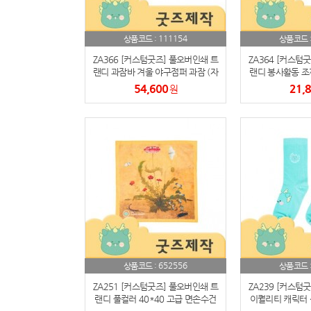
111154
상품코드 :
상품코드 
ZA366 [커스텀굿즈] 풀오버인쇄 트
ZA364 [커스텀
랜디 과잠바 겨울 야구점퍼 과잠 (자
랜디 봉사활동 조
수인쇄) (박스제작가능)
54,600
21,
원
652556
상품코드 :
상품코드 
ZA251 [커스텀굿즈] 풀오버인쇄 트
ZA239 [커스텀
랜디 풀컬러 40*40 고급 면손수건
이퀄리티 캐릭터 