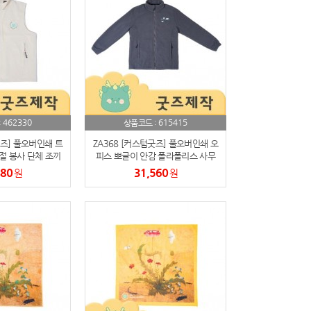
462330
615415
:
상품코드 :
굿즈] 풀오버인쇄 트
ZA368 [커스텀굿즈] 풀오버인쇄 오
절 봉사 단체 조끼
피스 뽀글이 안감 폴라폴리스 사무
작가능)
용 점퍼 (박스제작가능)
880
31,560
원
원