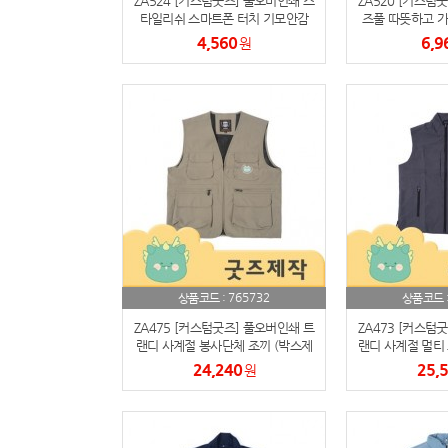
ZA524 [커스텀굿즈] 풀오버인쇄 스
ZA520 [커스텀
타일리쉬 스마트폰 터치 기모안감
즈풀 따뜻하고 가
방한장갑 (박스제작가능)
비니겸용 (
4,560
6,9
원
765732
상품코드 :
상품코드 
ZA475 [커스텀굿즈] 풀오버인쇄 트
ZA473 [커스텀
랜디 사계절 봉사단체 조끼 (박스제
랜디 사계절 멀티 
작가능)
작가
24,240
25,
원