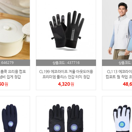
스테들러
19
구급
20
물티슈
21
티슈
22
646279
437716
:
상품코드 :
상품코드 
손톱
23
 홈쿡 요리용 컴포
CL199 에코라이프 겨울 아웃도어용
CL113 에코라
냄비 집게 장갑
손톱깍이
프리미엄 플리스 안감 터치 장갑
컴포트 웜 작업 조
24
60
4,320
48,
원
원
AP-100071
25
보냉
26
AP-100052
27
AP-100150
28