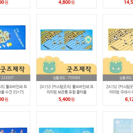
능)
작가능)
(박스제
00
4,800
14,
원
원
223207
755063
:
상품코드 :
상품코드 
굿즈] 풀오버인쇄 프
ZA153 [커스텀굿즈] 풀오버인쇄 프
ZA152 [커스텀
 수건 35*75
리미엄 보관통 포함 쿨타올
리미엄 극세사 
박스제작가능)
40*100 (박스제작가능)
35*75 (
00
5,400
6,1
원
원