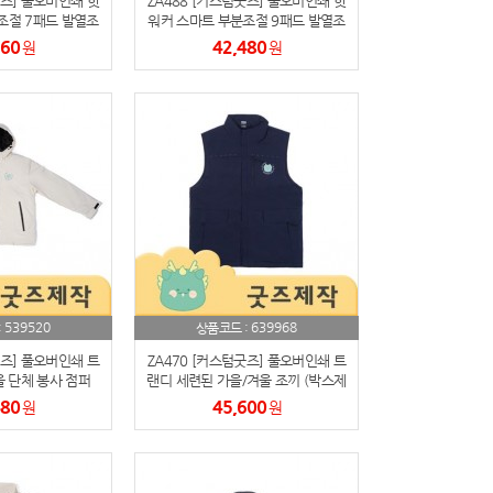
굿즈] 풀오버인쇄 핫
ZA488 [커스텀굿즈] 풀오버인쇄 핫
조절 7패드 발열조
워커 스마트 부분조절 9패드 발열조
제작가능)
끼 (박스제작가능)
160
42,480
원
원
539520
639968
:
상품코드 :
굿즈] 풀오버인쇄 트
ZA470 [커스텀굿즈] 풀오버인쇄 트
 단체 봉사 점퍼
랜디 세련된 가을/겨울 조끼 (박스제
작가능)
작가능)
480
45,600
원
원