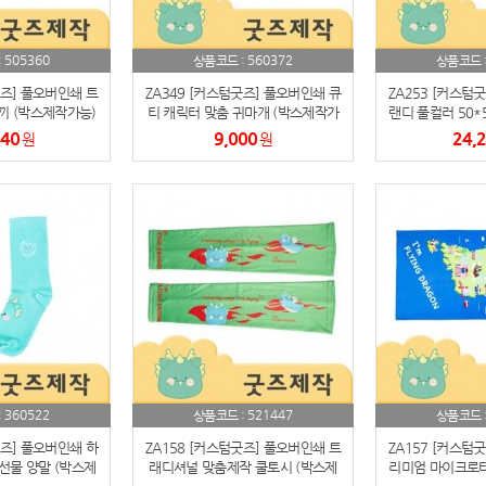
AP-100084
29
AP-100106
30
505360
560372
:
상품코드 :
상품코드 
굿즈] 풀오버인쇄 트
ZA349 [커스텀굿즈] 풀오버인쇄 큐
ZA253 [커스텀
끼 (박스제작가능)
티 캐릭터 맞춤 귀마개 (박스제작가
랜디 풀컬러 50*
능)
스제작
840
9,000
24,
원
원
360522
521447
:
상품코드 :
상품코드 
굿즈] 풀오버인쇄 하
ZA158 [커스텀굿즈] 풀오버인쇄 트
ZA157 [커스텀
선물 양말 (박스제
래디셔널 맞춤제작 쿨토시 (박스제
리미엄 마이크로타올