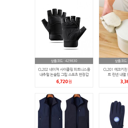
429830
상품코드 :
상품코드 
CL202 네이쳐 사이클링 피트니스용
CL201 에코키친
내추럴 논슬립 그립 스포츠 반장갑
트 린넨 내열 
6,720
3,3
원