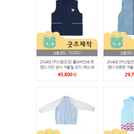
733002
상품코드 :
상품코드 
ZA469 [커스텀굿즈] 풀오버인쇄 트
ZA468 [커스텀
랜디 야간 반사 겨울철 조끼 (박스제
랜디 따뜻한 겨울
작가능)
능
45,600
29,
원