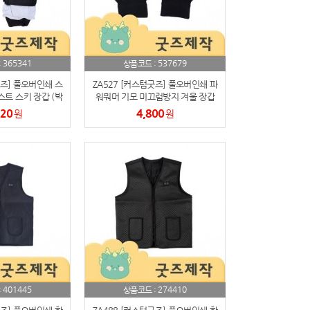
365341
537679
:
상품코드 :
굿즈] 풀오버인쇄 스
ZA527 [커스텀굿즈] 풀오버인쇄 파
트 스키 장갑 (박
워뭐머 기모 미끄럼방지 겨울 장갑
가능)
(박스제작가능)
320
4,800
원
원
401445
274410
:
상품코드 :