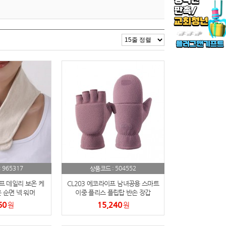
965317
504552
:
상품코드 :
프 데일리 보온 케
CL203 에코라이프 남녀공용 스마트
 순면 넥 워머
이중 플리스 플립탑 반손 장갑
60
15,240
원
원