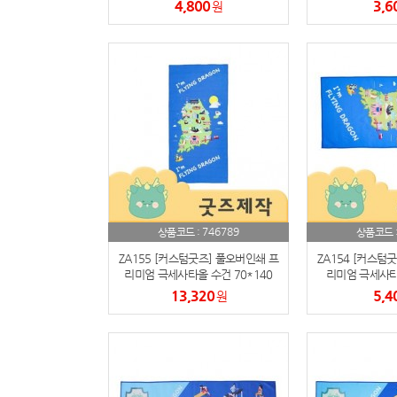
(박스제작가능)
작가
4,800
3,6
원
746789
상품코드 :
상품코드 
ZA155 [커스텀굿즈] 풀오버인쇄 프
ZA154 [커스텀
리미엄 극세사타올 수건 70*140
리미엄 극세사타올
(박스제작가능)
100g (
13,320
5,4
원