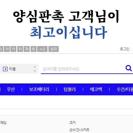
AP-100106
30
우산
1
자
차
카
타
파
하
A-Z
숫자
로그인
AP-100062
2
타올
3
수건
4
우산
보조배터리
텀블러
에코백
수건/타
볼펜
5
양심판촉
6
여행
7
/패딩
조끼
손수건/스카프