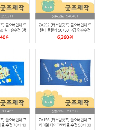
255311
946481
:
상품코드 :
굿즈] 풀오버인쇄 트
ZA252 [커스텀굿즈] 풀오버인쇄 트
50 실크손수건 (박
랜디 풀컬러 50*50 고급 면손수건
가능)
(박스제작가능)
240
6,360
원
원
200465
790572
:
상품코드 :
굿즈] 풀오버인쇄 프
ZA156 [커스텀굿즈] 풀오버인쇄 프
 수건 70*140
리미엄 마이크로타올 수건 50*100