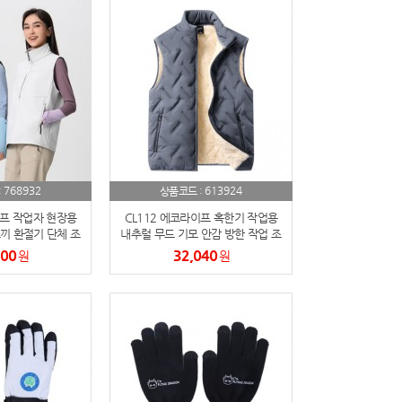
768932
613924
:
상품코드 :
이프 작업자 현장용
CL112 에코라이프 혹한기 작업용
끼 환절기 단체 조
내추럴 무드 기모 안감 방한 작업 조
끼
끼
600
32,040
원
원