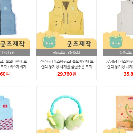
스테들러
19
구급
20
물티슈
21
티슈
22
170139
364533
:
상품코드 :
상품코드 
손톱
23
굿즈] 풀오버인쇄 트
ZA465 [커스텀굿즈] 풀오버인쇄 트
ZA464 [커스텀
 조끼 (박스제작가
랜디 통기성 사계절 품질좋은 조끼
랜디 통기성 사계
손톱깍이
24
)
(박스제작가능)
(박스제
760
29,760
35,
원
원
AP-100071
25
보냉
26
AP-100052
27
AP-100150
28