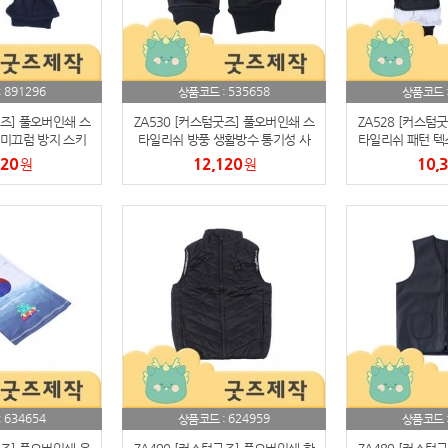
AP-100084
29
AP-100106
30
891296
535658
:
상품코드 :
상품코드 
우산
굿즈] 풀오버인쇄 스
ZA530 [커스텀굿즈] 풀오버인쇄 스
ZA528 [커스텀
1
미끄럼 방지 스키
타일리쉬 방풍 생활방수 통기성 사
타일리쉬 패턴 텍스
스제작가능)
계절 등산장갑 (박스제작가능)
스제작
320
12,120
10,
원
원
AP-100062
2
타올
3
수건
4
볼펜
5
양심판촉
6
여행
7
634654
624959
:
상품코드 :
상품코드 
텀블러
8