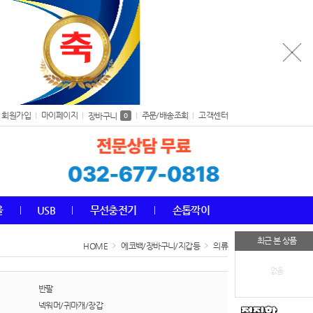
회원가입
마이페이지
주문/배송조회
고객센터
장바구니
0
올
USB
무선충전기
손톱깍이
최근 본 상품
HOME
에코백/장바구니/지갑등
의류
없음
반팔
넥워머/귀마개/장갑