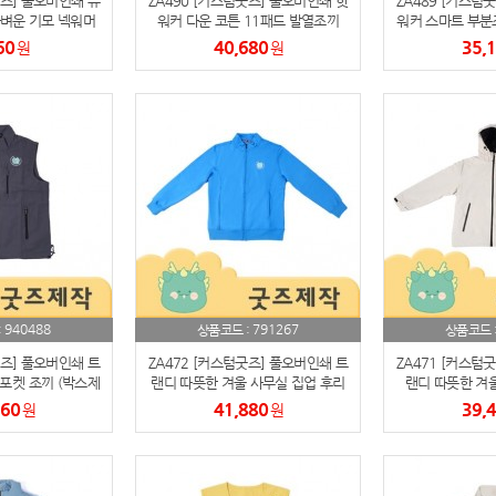
굿즈] 풀오버인쇄 유
ZA490 [커스텀굿즈] 풀오버인쇄 핫
ZA489 [커스텀
벼운 기모 넥워머
워커 다운 코튼 11패드 발열조끼
워커 스마트 부분
파우치
9
박스제작가능)
(박스제작가능)
끼 (박스
60
40,680
35,
원
원
AP-100125
10
usb
11
보조배터리
12
송월타올
13
에코백
14
AP-100025
15
940488
791267
:
상품코드 :
상품코드 
굿즈] 풀오버인쇄 트
ZA472 [커스텀굿즈] 풀오버인쇄 트
ZA471 [커스텀
쿠션
16
포켓 조끼 (박스제
랜디 따뜻한 겨울 사무실 집업 후리
랜디 따뜻한 겨울
능)
스 (박스제작가능)
(박스제
560
41,880
39,
원
원
AP-100050
17
노트
18