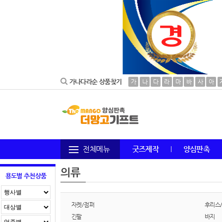
가나다라순 상품찾기
가
나
다
라
마
바
사
아
전체메뉴
굿즈제작
양심판촉
의류
용도별 추천상품
자켓/점퍼
후리스
긴팔
바지