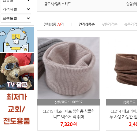
쿨토시/멀티스카프
양말(의
전체상품
73
개
인기상품순
낮은가격순
높은가격
166597
상품코드 :
상품코드 
CL215 에코라이프 방한용 심플한
CL214 에코라이
니트 텍스처 넥 워머
두 사용 가능한 벨
7,320
2,4
원