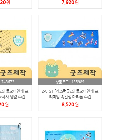
작가능)
(박스제작가능)
520
7,920
원
원
743673
135989
:
상품코드 :
굿즈] 풀오버인쇄 프
ZA151 [커스텀굿즈] 풀오버인쇄 프
극세사 냉감 수건
리미엄 속건성 마라톤 수건
박스제작가능)
30*100 혼방 스포츠 타올 (박스제
20
8,520
원
원
작가능)