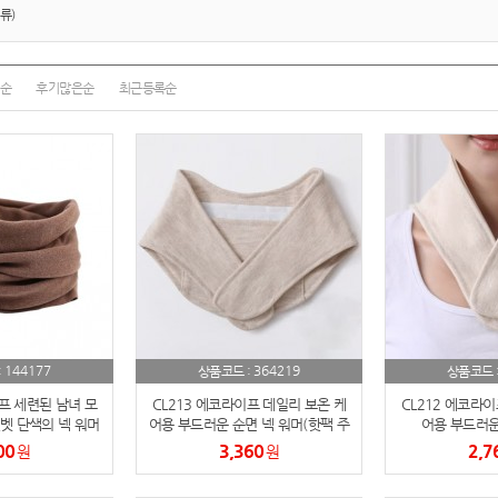
텀블러
8
류)
파우치
9
순
후기많은순
최근등록순
AP-100125
10
usb
11
보조배터리
12
송월타올
13
에코백
14
AP-100025
15
144177
364219
:
상품코드 :
상품코드 
쿠션
16
프 세련된 남녀 모
CL213 에코라이프 데일리 보온 케
CL212 에코라이
벳 단색의 넥 워머
어용 부드러운 순면 넥 워머(핫팩 주
어용 부드러운
머니 포함)
AP-100050
17
00
3,360
2,7
원
원
노트
18