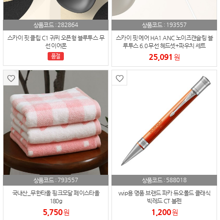
282864
193557
상품코드 :
상품코드 :
스카이 핏 클립 C1 귀찌 오픈형 블루투스 무
스카이 핏 에어 HA1 ANC 노이즈캔슬링 블
선 이어폰
루투스 6.0 무선 헤드셋+파우치 세트
25,091
품절
원
793557
588018
상품코드 :
상품코드 :
국내산_무한타올 핑크모달 페이스타올
vvip용 명품 브랜드 파카 듀오폴드 클래식
180g
빅레드 CT 볼펜
5,750
1,200
원
원