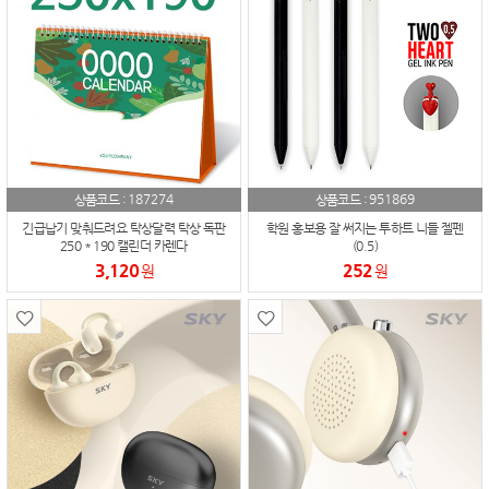
187274
951869
상품코드 :
상품코드 :
긴급납기 맞춰드려요 탁상달력 탁상 독판
학원 홍보용 잘 써지는 투하트 니들 젤펜
250 * 190 캘린더 카렌다
(0.5)
3,120
252
원
원