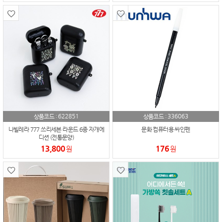
622851
336063
상품코드 :
상품코드 :
나빌레라 777 쓰리세븐 라운드 6종 자개에
문화 컴퓨터용 싸인펜
디션 (전통문양)
13,800
176
원
원