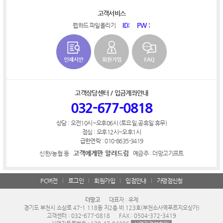
고객서비스
ID:
PW :
웹하드 파일올리기
고객상담센터 / 입금계좌안내
032-677-0818
상담 : 오전10시~오후06시 (토요일,공휴일 휴무)
점심 : 오후12시~오후1시
급한연락 : 010-8635-3419
고객에게만 알려드림
신한/농협 등
예금주 : 더망고기프트
PC버전
로그인
회원가입
입점안내
가맹점신청
더망고
대표자 : 유제
경기도 부천시 소삼로 47-1 118동 지2층 비 123호(부천소사역푸르지오상가)
고객센터 : 032-677-0818
FAX : 0504-372-3419