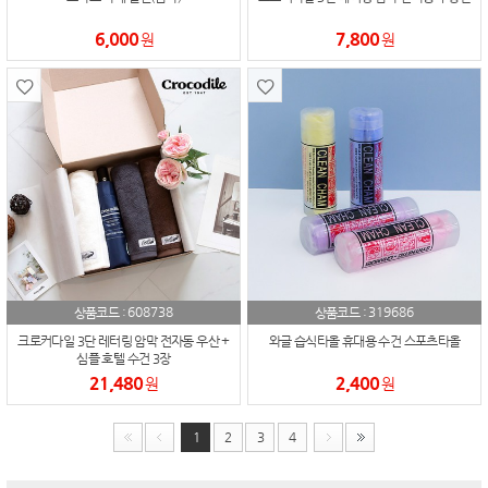
6,000
7,800
원
원
608738
319686
상품코드 :
상품코드 :
크로커다일 3단 레터링 암막 전자동 우산 +
와글 습식타올 휴대용 수건 스포츠타올
심플 호텔 수건 3장
21,480
2,400
원
원
1
2
3
4