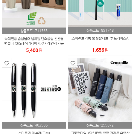
891748
711565
상품코드 :
상품코드 :
조이덴트 가방 쏙 칫솔세트 - 하드케이스A
녹색인증 숨텀블러 넘버원 탄소중립 친환경
텀블러 420ml 식기세척기,전자레인지 가능
1,656
5,400
원
원
403586
299872
상품코드 :
상품코드 :
스마트 자개 볼펜(금속)
크로커다일 3단 레터링 암막 전자동 우양산