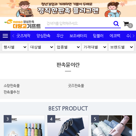
0
굿즈제작
양심판촉
우산
보조배터리
텀블러
에코백
수건/
판촉물이란
소량판촉물
굿즈판촉물
판촉물추천
BEST PRODUCT
3
4
5