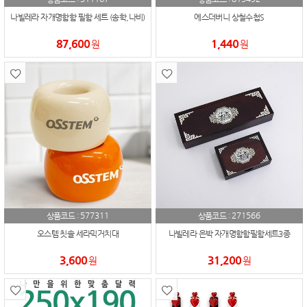
나빌레라 자개명함함 필함 세트 (송학,나비)
에스더버니 상철수첩S
87,600
1,440
원
원
577311
271566
상품코드 :
상품코드 :
오스템 칫솔 세라믹거치대
나빌레라 은박 자개명함함필함세트3종
3,600
31,200
원
원