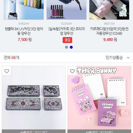
546244
825504
980104
핸들락 8K UV차단 3단 완자
[실속형]거꾸로 3단 프리미
카르페디엠 55암막 3단완전
동 양우산
엄 양우산
자동양우산 (C048)
7,500
원
9,480
원
품절
전체
68
개
인기상품순
311167
815492
상품코드 :
상품코드 :