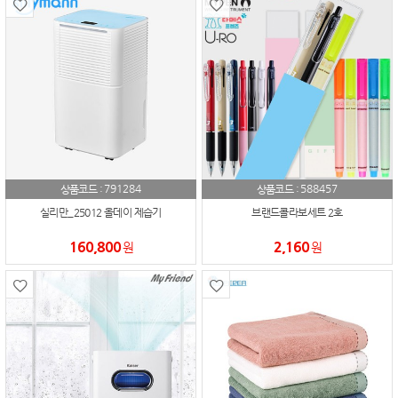
791284
588457
상품코드 :
상품코드 :
실리만_25012 올데이 제습기
브랜드콜라보세트 2호
160,800
2,160
원
원