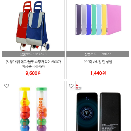
267623
178622
상품코드 :
상품코드 :
[시장가방] 레드/블루 쇼핑 캐리어 (500개
PPP레바화일 민 상철
이상 중국제작만)
9,600
1,440
원
원