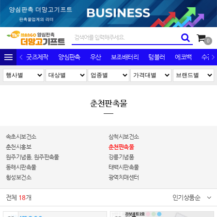
0
굿즈제작
양심판촉
우산
보조배터리
텀블러
에코백
수건/
춘천판촉물
속초시보건소
삼척시보건소
춘천시홍보
춘천판촉물
원주기념품, 원주판촉물
강릉기념품
동해시판촉물
태백시판촉물
횡성보건소
광역치매센터
전체
18
개
인기상품순