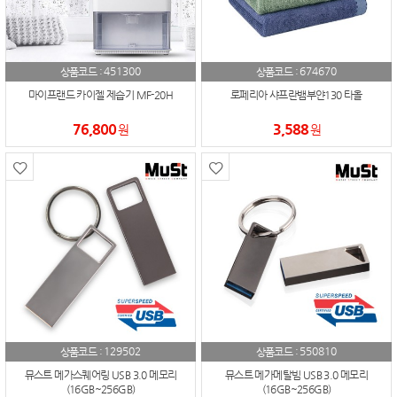
451300
674670
상품코드 :
상품코드 :
마이프랜드 카이젤 제습기 MF-20H
로페리아 샤프란뱀부얀130 타올
76,800
3,588
원
원
129502
550810
상품코드 :
상품코드 :
뮤스트 메가스퀘어링 USB 3.0 메모리
뮤스트 메가메탈빔 USB 3.0 메모리
(16GB~256GB)
(16GB~256GB)