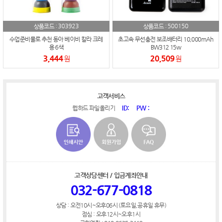
303923
500150
상품코드 :
상품코드 :
수업준비물로 추천 동아 베이비 칼라 크레
초고속 무선충전 보조배터리 10,000mAh
용 6색
BW312 15w
3,444
20,509
원
원
고객서비스
ID:
PW :
웹하드 파일올리기
고객상담센터 / 입금계좌안내
032-677-0818
상담 : 오전10시~오후06시 (토요일,공휴일 휴무)
점심 : 오후12시~오후1시