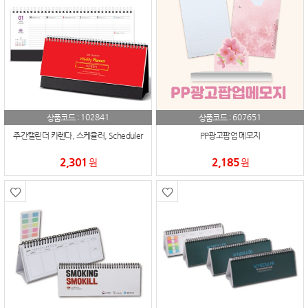
102841
607651
상품코드 :
상품코드 :
주간캘린더 카렌다, 스케쥴러, Scheduler
PP광고팝업 메모지
2,301
2,185
원
원