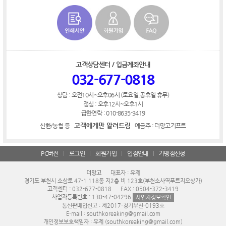
고객상담센터 / 입금계좌안내
032-677-0818
상담 : 오전10시~오후06시 (토요일,공휴일 휴무)
점심 : 오후12시~오후1시
급한연락 : 010-8635-3419
고객에게만 알려드림
신한/농협 등
예금주 : 더망고기프트
PC버전
로그인
회원가입
입점안내
가맹점신청
더망고
대표자 : 유제
경기도 부천시 소삼로 47-1 118동 지2층 비 123호(부천소사역푸르지오상가)
고객센터 : 032-677-0818
FAX : 0504-372-3419
사업자등록번호 : 130-47-04296
사업자정보확인
통신판매업신고 : 제2017-경기부천-0193호
E-mail : southkoreaking@gmail.com
개인정보보호책임자 : 유제 (southkoreaking@gmail.com)