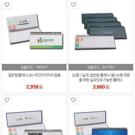
180847
341952
상품코드 :
상품코드 :
일반형 플래너 (소)-주간다이어리 겸용
[소량 / 실크] 일반형 플래너 (중)-소량 주문
을 위한 실크인쇄 가능한 플래너
2,958
3,660
원
원