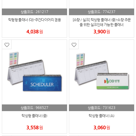
261217
774237
상품코드 :
상품코드 :
탁형형 플래너 (대)-주간다이어리 겸용
[소량 / 실크] 탁상형 플래너 (중)-소량 주문
을 위한 실크인쇄 가능한 플래너
4,038
3,900
원
원
966527
731623
상품코드 :
상품코드 :
탁상형 플래너 (중)
탁상형 플래너 (소)
3,558
3,060
원
원