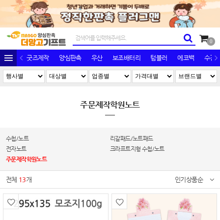
0
굿즈제작
양심판촉
우산
보조배터리
텀블러
에코백
수건/
주문제작학원노트
수첩/노트
리갈패드/노트패드
전자노트
크라프트지형 수첩/노트
주문제작학원노트
전체
13
개
인기상품순