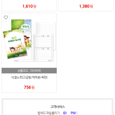
1,610
1,380
원
원
583686
상품코드 :
16절노트[고급형/책제본/독판]
756
원
고객서비스
ID:
PW :
웹하드 파일올리기