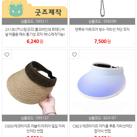
585211
556299
상품코드 :
상품코드 :
ZA160 [커스텀굿즈] 풀오버인쇄 트래디셔
엔투유 아웃도어 방수 자외선 차단 모자
널 여름용 메쉬 통기성 모자 (박스제작가능)
6,240
7,500
원
원
595137
824187
상품코드 :
상품코드 :
CI830 에코라이프 러블리 라피아 밀짚 자외
CI823 에코라이프 마카롱 투톤 자외선차단
선차단 썬캡
접이식 썬캡