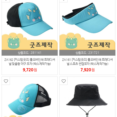
281141
231721
상품코드 :
상품코드 :
ZA162 [커스텀굿즈] 풀오버인쇄 트래디셔
ZA161 [커스텀굿즈] 풀오버인쇄 트래디셔
널 맞춤형 야구 모자 (박스제작가능)
널 스포츠 썬캡모자 (박스제작가능)
9,720
7,920
원
원