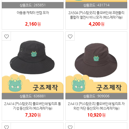
265851
431714
상품코드 :
상품코드 :
아동용 캐릭터 썬캡 모자
ZA504 [커스텀굿즈] 풀오버인쇄 프렌들리
풀컬러 열전사 비니 모자 (박스제작가능)
2,160
4,200
원
원
636881
909006
상품코드 :
상품코드 :
ZA414 [커스텀굿즈] 풀오버인쇄 빌리프 통
ZA413 [커스텀굿즈] 풀오버인쇄 빌리프 자
기성 등산모자 (박스제작가능)
외선 차단 등산모자 (박스제작가능)
7,320
10,920
원
원