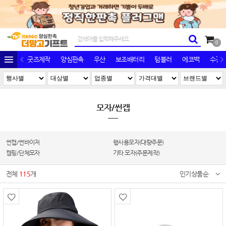
0
굿즈제작
양심판촉
우산
보조배터리
텀블러
에코백
수건/
모자/썬캡
썬캡/썬바이저
행사용모자(대량주문)
캠핑/단체모자
기타 모자(주문제작)
전체
115
개
인기상품순