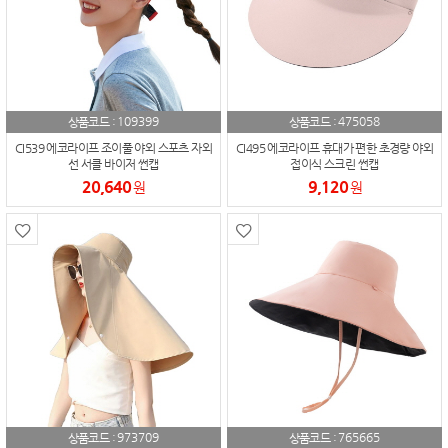
109399
475058
상품코드 :
상품코드 :
CI539 에코라이프 조이풀 야외 스포츠 자외
CI495 에코라이프 휴대가 편한 초경량 야외
선 서클 바이저 썬캡
접이식 스크린 썬캡
20,640
9,120
원
원
973709
765665
상품코드 :
상품코드 :