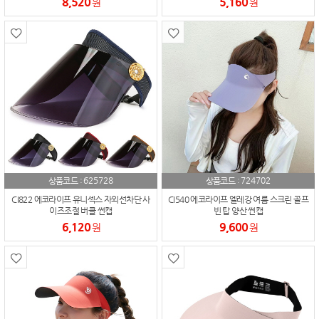
8,520
5,160
원
원
625728
724702
상품코드 :
상품코드 :
CI822 에코라이프 유니섹스 자외선차단 사
CI540 에코라이프 엘레강 여름 스크린 골프
이즈조절 버클 썬캡
빈 탑 양산 썬캡
6,120
9,600
원
원