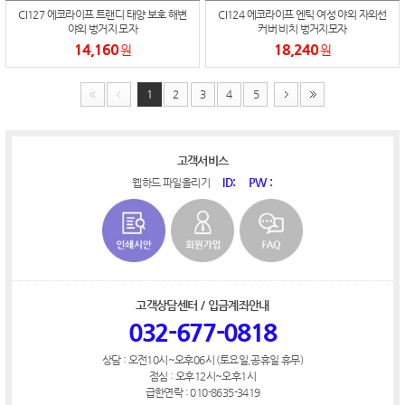
CI127 에코라이프 트랜디 태양 보호 해변
CI124 에코라이프 엔틱 여성 야외 자외선
야외 벙거지 모자
커버 비치 벙거지모자
14,160
18,240
원
원
1
2
3
4
5
고객서비스
ID:
PW :
웹하드 파일올리기
고객상담센터 / 입금계좌안내
032-677-0818
상담 : 오전10시~오후06시 (토요일,공휴일 휴무)
점심 : 오후12시~오후1시
급한연락 : 010-8635-3419