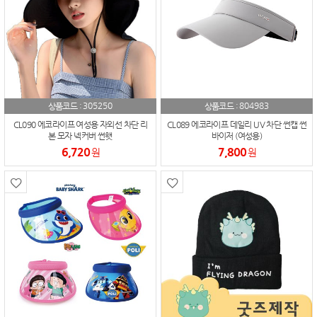
305250
804983
상품코드 :
상품코드 :
CL090 에코라이프 여성용 자외선 차단 리
CL089 에코라이프 데일리 UV 차단 썬캡 썬
본 모자 넥커버 썬햇
바이저 (여성용)
6,720
7,800
원
원