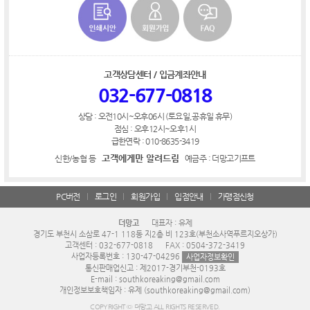
고객상담센터 / 입금계좌안내
032-677-0818
상담 : 오전10시~오후06시 (토요일,공휴일 휴무)
점심 : 오후12시~오후1시
급한연락 : 010-8635-3419
고객에게만 알려드림
신한/농협 등
예금주 : 더망고기프트
PC버전
로그인
회원가입
입점안내
가맹점신청
더망고
대표자 : 유제
경기도 부천시 소삼로 47-1 118동 지2층 비 123호(부천소사역푸르지오상가)
고객센터 : 032-677-0818
FAX : 0504-372-3419
사업자등록번호 : 130-47-04296
사업자정보확인
통신판매업신고 : 제2017-경기부천-0193호
E-mail : southkoreaking@gmail.com
개인정보보호책임자 : 유제 (southkoreaking@gmail.com)
COPYRIGHT © 더망고 ALL RIGHTS RESERVED.