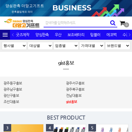
0
굿즈제작
양심판촉
우산
보조배터리
텀블러
에코백
수건/
gist홍보
광주동구홍보
광주서구홍보
광주남구홍보
광주북구홍보
광산구홍보
전남대홍보
조선대홍보
gist홍보
BEST PRODUCT
3
4
5