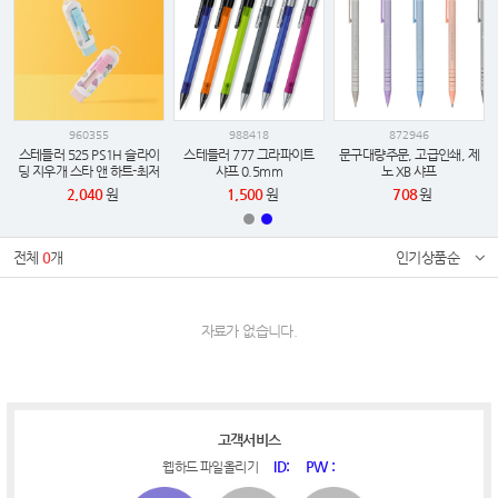
960355
988418
872946
스테들러 525 PS1H 슬라이
스테들러 777 그라파이트
문구대량주문, 고급인쇄, 제
딩 지우개 스타 앤 하트-최저
샤프 0.5mm
노 XB 샤프
가 보장, 인쇄가능
2,040
원
1,500
원
708
원
전체
0
개
인기상품순
자료가 없습니다.
고객서비스
ID:
PW :
웹하드 파일올리기