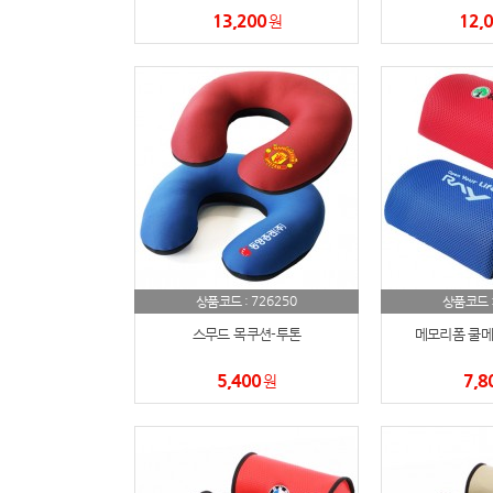
13,200
12,
원
726250
상품코드 :
상품코드 
스무드 목쿠션-투톤
메모리폼 쿨메
5,400
7,8
원