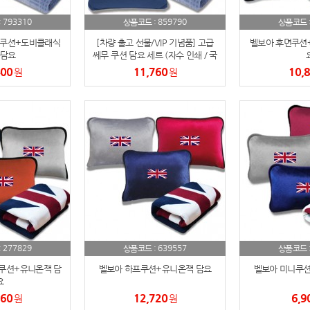
AP-100084
29
793310
859790
:
상품코드 :
상품코드 
AP-100106
30
 쿠션+도비클래식
[차량 출고 선물/VIP 기념품] 고급
벨보아 후면쿠션
담요
쎄무 쿠션 담요 세트 (자수 인쇄 / 국
산 폴라폴리스 / 겨울 판촉물) 쎄무2
400
11,760
10,
원
원
면 쿠션+도비클래식 담요
277829
639557
:
상품코드 :
상품코드 
쿠션+유니온잭 담
벨보아 하프쿠션+유니온잭 담요
벨보아 미니쿠션
요
960
12,720
6,9
원
원