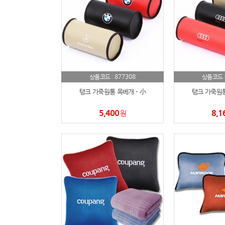
877308
상품코드 :
상품코드 
탱크 가죽원통 목베개 - 小
탱크 가죽원통
5,400
8,1
원