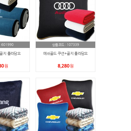
601990
107339
:
상품코드 :
골지 폴라담요
메쉬골드 쿠션+골지 폴라담요
80
8,280
원
원