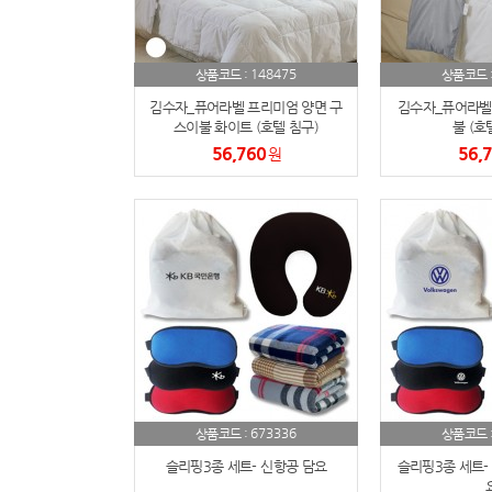
148475
상품코드 :
상품코드 
김수자_퓨어라벨 프리미엄 양면 구
김수자_퓨어라벨
스이불 화이트 (호텔 침구)
불 (호
56,760
56,
원
673336
상품코드 :
상품코드 
슬리핑3종 세트- 신항공 담요
슬리핑3종 세트-