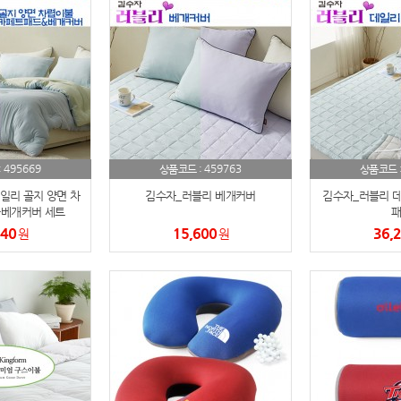
스테들러
19
구급
20
물티슈
21
티슈
22
495669
459763
:
상품코드 :
상품코드 
손톱
일리 골지 양면 차
23
김수자_러블리 베개커버
김수자_러블리 데
베개커버 세트
패
240
15,600
36,
원
손톱깍이
원
24
AP-100071
25
보냉
26
AP-100052
27
AP-100150
28