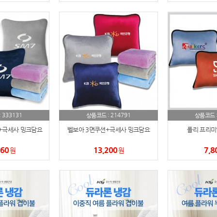
333131
214791
:
상품코드 :
상품코드 
+극세사 밍크담요
벨보아 3면쿠션+극세사 밍크담요
폴리 프리미
560
13,200
7,8
원
원