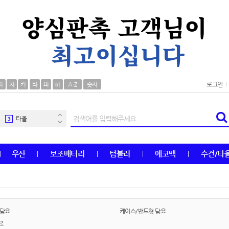
AP-100106
30
우산
1
자
차
카
타
파
하
A-Z
숫자
로그인
AP-100062
2
타올
3
수건
4
우산
보조배터리
텀블러
에코백
수건/타
볼펜
5
양심판촉
6
여행
7
 담요
케이스/밴드형 담요
요