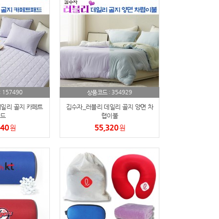
157490
354929
:
상품코드 :
일리 골지 카페트
김수자_러블리 데일리 골지 양면 차
드
렵이불
240
55,320
원
원