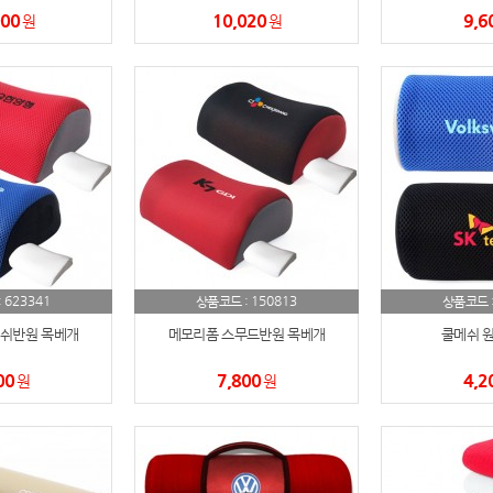
000
10,020
9,6
원
원
파우치
9
AP-100125
10
usb
11
보조배터리
12
송월타올
13
에코백
14
623341
150813
:
상품코드 :
상품코드 
AP-100025
15
쉬반원 목베개
메모리폼 스무드반원 목베개
쿨메쉬 
쿠션
16
00
7,800
4,2
원
원
AP-100050
17
노트
18