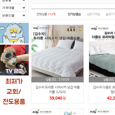
전체상품
113
개
인기상품순
낮은가격순
높은가
376838
상품코드 :
상품코드 
김수자 듀라론 시어서커 냉감 여름
김수자 다용도 프
이불 (S/Q/K)
렵
59,040
42,
원