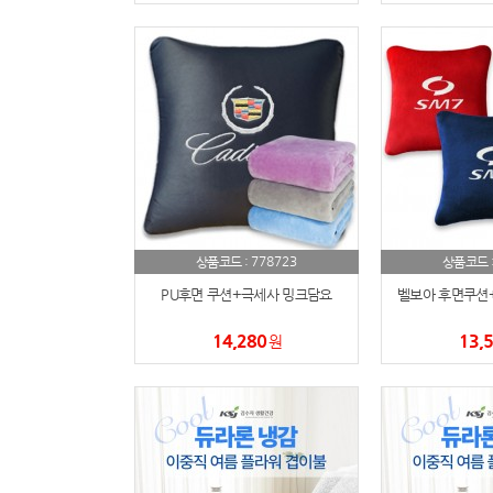
778723
상품코드 :
상품코드 
PU후면 쿠션+극세사 밍크담요
벨보아 후면쿠션
14,280
13,
원