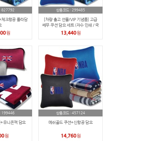
827792
299485
:
상품코드 :
+체크항공 폴라담
[차량 출고 선물/VIP 기념품] 고급
요
쎄무 쿠션 담요 세트 (자수 인쇄 / 국
산 폴라폴리스 / 겨울 판촉물) 메쉬
800
13,440
원
원
골드 쿠션+체크항공 폴라담요
199446
457124
:
상품코드 :
+유니온잭 담요
메쉬골드 쿠션+신항공 담요
00
14,760
원
원