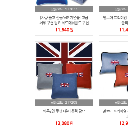
537627
상품코드 :
상품코드 
[차량 출고 선물/VIP 기념품] 고급
벨보아 프리미엄
쎄무 쿠션 담요 세트메쉬골드 쿠션
폴라
+도비클래식 담요
11,640
11,
원
217208
상품코드 :
상품코드 
쎄무2면 쿠션+유니온잭 담요
벨보아 프리미엄 
13,080
12,
원