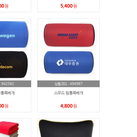
00
5,400
원
원
942562
494987
:
상품코드 :
원통목베개
스무드 원통목베개
00
4,800
원
원