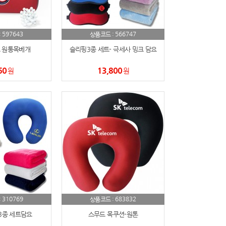
597643
566747
:
상품코드 :
 원통목베개
슬리핑3종 세트- 극세사 밍크 담요
60
13,800
원
원
310769
683832
:
상품코드 :
3종 세트담요
스무드 목쿠션-원톤