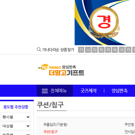
가나다라순 상품찾기
가
나
다
라
마
바
사
아
전체메뉴
굿즈제작
양심판촉
쿠션/침구
용도별 추천상품
무릎담요(기본형)
쿠션형
쿠션/침구
전사담