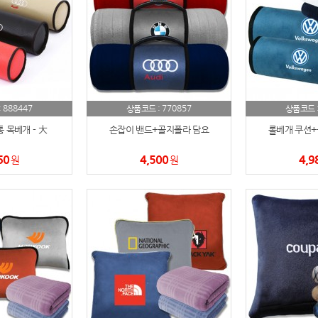
스테들러
19
구급
20
물티슈
21
티슈
22
888447
770857
:
상품코드 :
상품코드 
 목베개 - 大
손잡이 밴드+골지폴라 담요
롤베개 쿠션+
손톱
23
60
4,500
4,9
원
원
손톱깍이
24
AP-100071
25
보냉
26
AP-100052
27
AP-100150
28