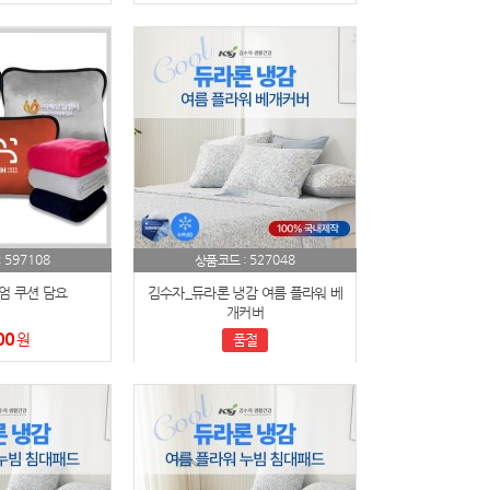
597108
527048
:
상품코드 :
엄 쿠션 담요
김수자_듀라론 냉감 여름 플라워 베
개커버
00
원
품절