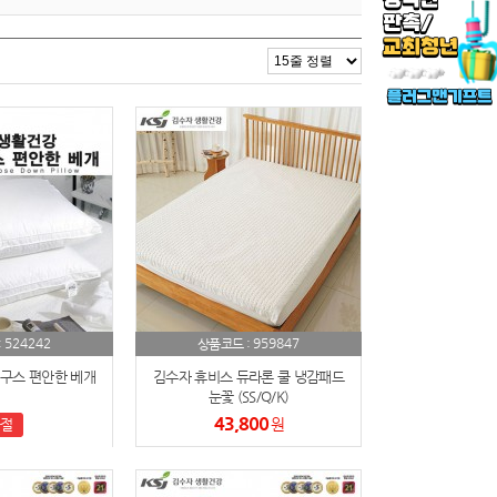
524242
959847
:
상품코드 :
구스 편안한 베개
김수자 휴비스 듀라론 쿨 냉감패드
눈꽃 (SS/Q/K)
43,800
원
절