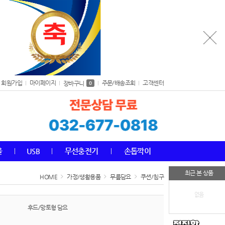
회원가입
마이페이지
주문/배송조회
고객센터
장바구니
0
올
USB
무선충전기
손톱깍이
최근 본 상품
HOME
가정/생활용품
무릎담요
쿠션/침구
없음
후드/망토형 담요