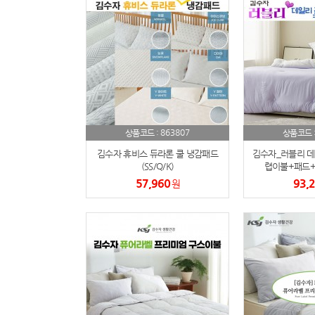
863807
상품코드 :
상품코드 
김수자 휴비스 듀라론 쿨 냉감패드
김수자_러블리 데
(SS/Q/K)
렵이불+패드+
57,960
93,
원