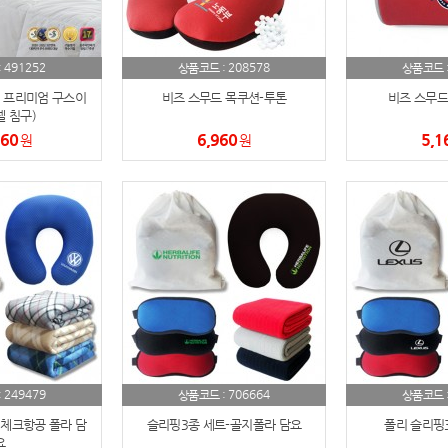
AP-100084
29
491252
208578
:
상품코드 :
상품코드 
AP-100106
30
 프리미엄 구스이
비즈 스무드 목쿠션-투톤
비즈 스무드
텔 침구)
우산
1
760
6,960
5,1
원
원
AP-100062
2
타올
3
수건
4
볼펜
5
양심판촉
6
여행
7
249479
706664
:
상품코드 :
상품코드 
 체크항공 폴라 담
슬리핑3종 세트-골지폴라 담요
폴리 슬리핑
텀블러
8
요