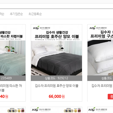
텀블러
8
파우치
9
격순
후기많은순
최근등록순
AP-100125
10
usb
11
보조배터리
12
송월타올
13
에코백
14
235489
929212
:
상품코드 :
상품코드 
AP-100025
15
리미엄 따스한 차
김수자 프리미엄 호주산 양모 이불
김수자 프리미엄 
쿠션
이불
16
240
66,000
원
원
품
AP-100050
17
노트
18