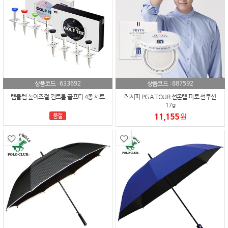
633692
887592
상품코드 :
상품코드 :
템플템 높이조절 컨트롤 골프티 4종 세트
레시피 PGA TOUR 선몬랩 피토 선쿠션
17g
11,155
품절
원