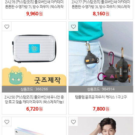
ZA278 [커스텀굿즈] 풀오버인쇄 아카데미
ZA277 [커스텀굿즈] 풀오버인쇄 아카데미
튼튼한 수영가방 7L 방수 파우치 (박스제작
튼튼한 수영가방 3L 방수 파우치 (박스제작
가능)
가능)
9,960
8,160
원
원
366266
984914
상품코드 :
상품코드 :
ZA250 [커스텀굿즈] 풀오버인쇄 유니언 중
템플템 골프공 파우치 케이스 1구,2구
앙 로고 맞춤 캐리어 파우치 (박스제작가능)
6,720
7,800
원
원