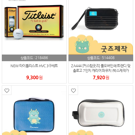
218486
514408
상품코드 :
상품코드 :
NEW 타이틀리스트 HVC 3구세트
ZA444 [커스텀굿즈] 풀오버인쇄 트랜디 맞
춤로고 7인치 캐리어 파우치 (박스제작가
능)
9,300
7,920
원
원