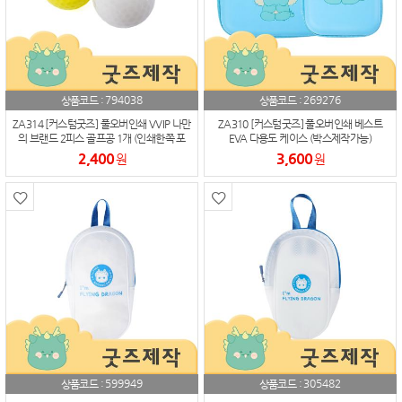
794038
269276
상품코드 :
상품코드 :
ZA314 [커스텀굿즈] 풀오버인쇄 VVIP 나만
ZA310 [커스텀굿즈] 풀오버인쇄 베스트
의 브랜드 2피스 골프공 1개 (인쇄한쪽 포
EVA 다용도 케이스 (박스제작가능)
함) (박스제작가능)
2,400
3,600
원
원
599949
305482
상품코드 :
상품코드 :