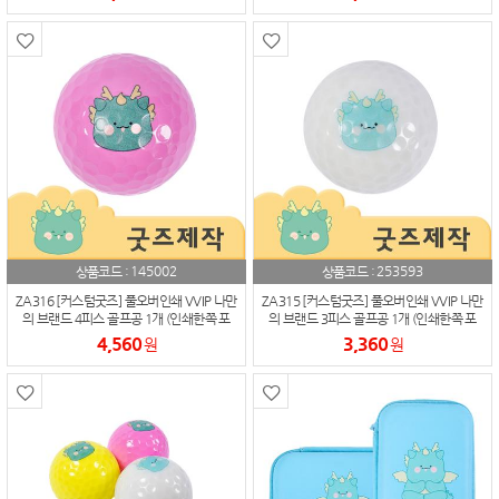
145002
253593
상품코드 :
상품코드 :
ZA316 [커스텀굿즈] 풀오버인쇄 VVIP 나만
ZA315 [커스텀굿즈] 풀오버인쇄 VVIP 나만
의 브랜드 4피스 골프공 1개 (인쇄한쪽 포
의 브랜드 3피스 골프공 1개 (인쇄한쪽 포
함) (박스제작가능)
함) (박스제작가능)
4,560
3,360
원
원