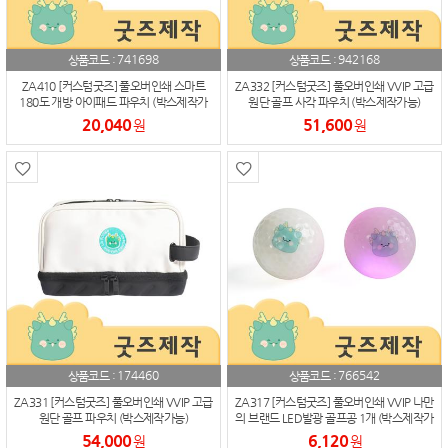
741698
942168
상품코드 :
상품코드 :
ZA410 [커스텀굿즈] 풀오버인쇄 스마트
ZA332 [커스텀굿즈] 풀오버인쇄 VVIP 고급
180도 개방 아이패드 파우치 (박스제작가
원단 골프 사각 파우치 (박스제작가능)
능)
20,040
51,600
원
원
174460
766542
상품코드 :
상품코드 :
ZA331 [커스텀굿즈] 풀오버인쇄 VVIP 고급
ZA317 [커스텀굿즈] 풀오버인쇄 VVIP 나만
원단 골프 파우치 (박스제작가능)
의 브랜드 LED발광 골프공 1개 (박스제작가
능)
54,000
6,120
원
원