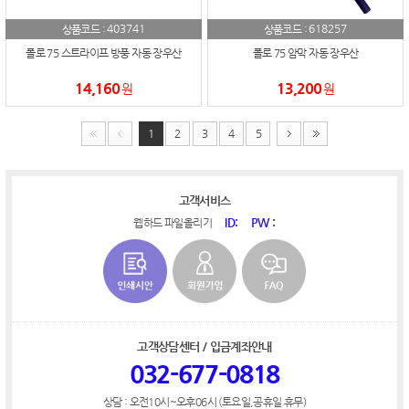
403741
618257
상품코드 :
상품코드 :
폴로 75 스트라이프 방풍 자동 장우산
폴로 75 암막 자동 장우산
14,160
13,200
원
원
1
2
3
4
5
고객서비스
ID:
PW :
웹하드 파일올리기
고객상담센터 / 입금계좌안내
032-677-0818
상담 : 오전10시~오후06시 (토요일,공휴일 휴무)