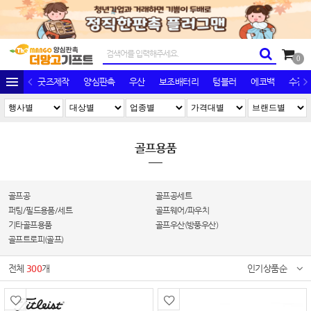
0
굿즈제작
양심판촉
우산
보조배터리
텀블러
에코백
수건/
골프용품
골프공
골프공세트
퍼팅/필드용품/세트
골프웨어/파우치
기타골프용품
골프우산(방풍우산)
골프트로피(골프)
전체
300
개
인기상품순