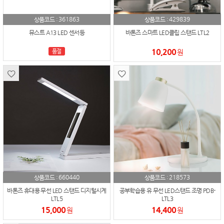
361863
429839
상품코드 :
상품코드 :
뮤스트 A13 LED 센서등
바톤즈 스마트 LED클립 스탠드 LTL2
10,200
품절
원
660440
218573
상품코드 :
상품코드 :
바톤즈 휴대용 무선 LED 스탠드 디지털시계
공부학습용 유 무선 LED스탠드 조명 PDB-
LTL5
LTL3
15,000
14,400
원
원