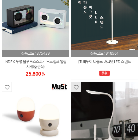
375439
918961
상품코드 :
상품코드 :
INDEX 투명 블루투스스피커 무드램프 알람
[TUI]투이 다용도 마그넷 LED 스탠드
시계(충전식)
25,800
원
품절