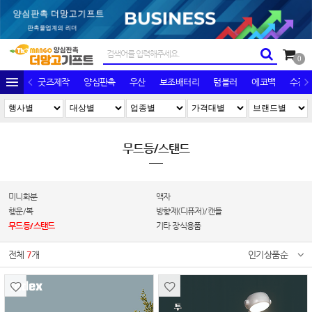
0
굿즈제작
양심판촉
우산
보조배터리
텀블러
에코백
수건/
무드등/스탠드
미니화분
액자
행운/복
방향제(디퓨저)/캔들
무드등/스탠드
기타 장식용품
전체
7
개
인기상품순