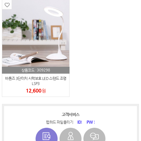
309298
상품코드 :
바톤즈 3단터치 시력보호 LED 스탠드 조명
LSP3
12,600
원
고객서비스
ID:
PW :
웹하드 파일올리기