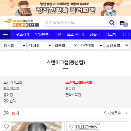
0
굿즈제작
양심판촉
우산
보조배터리
텀블러
에코백
수건/
스텐머그컵(등산컵)
도자기머그컵
스텐머그컵(등산컵)
포토머그컵
유리컵
종이컵
플라스틱컵
메이슨자
전체
16
개
인기상품순