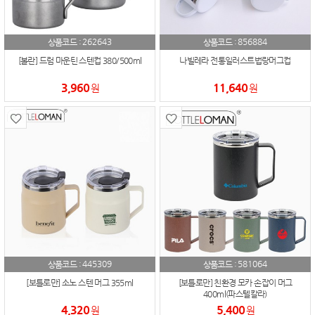
262643
856884
상품코드 :
상품코드 :
[볼란] 드럼 마운틴 스텐컵 380/500ml
나빌레라 전통일러스트법랑머그컵
3,960
11,640
원
원
445309
581064
상품코드 :
상품코드 :
[보틀로만] 소노 스텐 머그 355ml
[보틀로만] 친환경 모카 손잡이 머그
400ml(파스텔칼라)
4,320
5,400
원
원