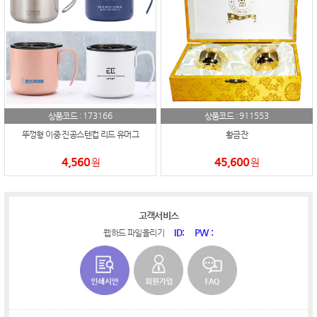
173166
911553
상품코드 :
상품코드 :
뚜껑형 이중 진공스텐컵 리드 유머그
황금잔
4,560
45,600
원
원
고객서비스
ID:
PW :
웹하드 파일올리기