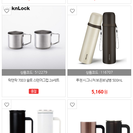
512279
116707
상품코드 :
상품코드 :
락앤락 7003 슬로 스텐머그컵 2p세트
루첸 시그니처 보온보냉병 500mL
5,160
품절
원