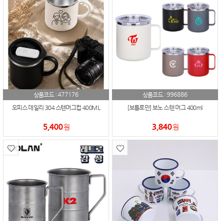
477176
996886
상품코드 :
상품코드 :
오피스 데일리 304 스텐머그컵 400ML
[보틀로만] 보노 스텐 머그 400ml
5,400
3,840
원
원