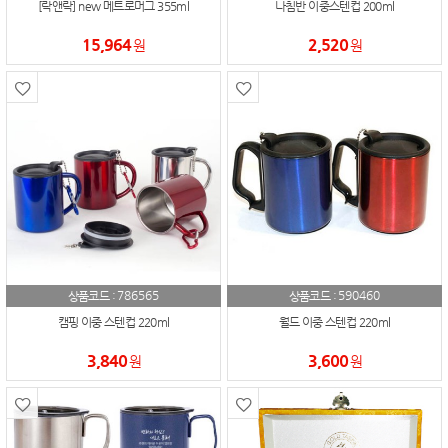
[락앤락] new 메트로머그 355ml
나침반 이중스텐컵 200ml
15,964
2,520
원
원
786565
590460
상품코드 :
상품코드 :
캠핑 이중 스텐컵 220ml
월드 이중 스텐컵 220ml
3,840
3,600
원
원