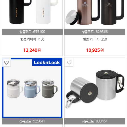
655100
829368
상품코드 :
상품코드 :
핫콤 커피머그450
핫콤 커피머그350
12,240
10,925
원
원
925041
833461
상품코드 :
상품코드 :