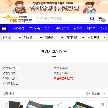
0
굿즈제작
양심판촉
우산
보조배터리
텀블러
에코백
수건/
여권지갑/네임텍
여행용세면도구
여행용파우치
여행용가방
여행용캐리어
목베개/안대
여권지갑/네임텍
기타여행용품
전체
4
개
인기상품순