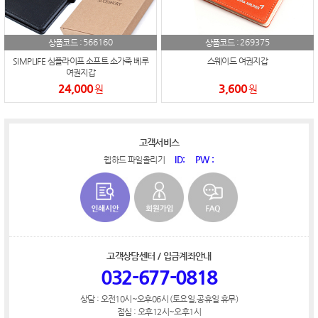
566160
269375
상품코드 :
상품코드 :
SIMPLIFE 심플라이프 소프트 소가죽 베루
스웨이드 여권지갑
여권지갑
24,000
3,600
원
원
고객서비스
ID:
PW :
웹하드 파일올리기
고객상담센터 / 입금계좌안내
032-677-0818
상담 : 오전10시~오후06시 (토요일,공휴일 휴무)
점심 : 오후12시~오후1시