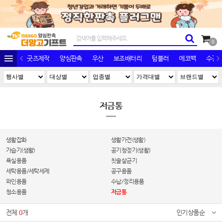
0
굿즈제작
양심판촉
우산
보조배터리
텀블러
에코백
수건/
저금통
생활잡화
생활가전(생활)
가습기(생활)
공기청정기(생활)
욕실용품
칫솔살균기
세탁용품/세탁세제
공구용품
와인용품
수납/정리용품
청소용품
저금통
전체
0
개
인기상품순