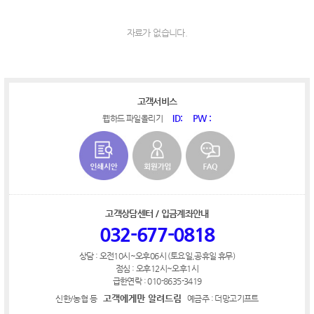
자료가 없습니다.
고객서비스
ID:
PW :
웹하드 파일올리기
고객상담센터 / 입금계좌안내
032-677-0818
상담 : 오전10시~오후06시 (토요일,공휴일 휴무)
점심 : 오후12시~오후1시
급한연락 : 010-8635-3419
고객에게만 알려드림
신한/농협 등
예금주 : 더망고기프트