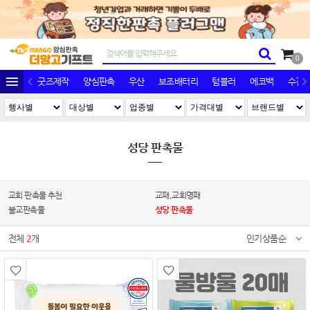
0
굿즈제작
양심판촉
우산
보조배터리
텀블러
에코백
수건/
성당 판촉물
교회 판촉물 추천
교패,교회명패
불교판촉물
성당 판촉물
전체
2
개
인기상품순