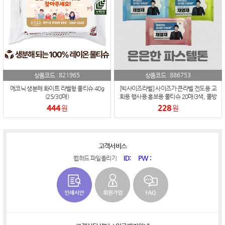
821965
886753
상품코드 :
상품코드 :
에코닉 생분해 화이트 라벨형 물티슈 40g
[빅사이즈라벨] 사이즈가 큰라벨 전도용 교
(25/30매)
회용 행사용 홍보용 물티슈 20매(3색, 물방
울무늬 케이스)
444
228
원
원
고객서비스
ID:
PW :
웹하드 파일올리기