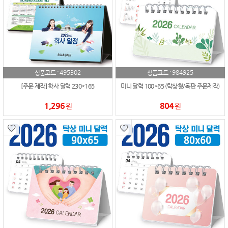
495302
984925
상품코드 :
상품코드 :
[주문 제작] 학사 달력 230*165
미니 달력 100*65 (탁상형/독판 주문제작)
1,296
804
원
원