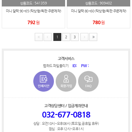
541359
909402
상품코드 :
상품코드 :
미니 달력 90*65 (탁상형/독판 주문제작)
미니 달력 80*60 (탁상형/독판 주문제작)
792
780
원
원
1
2
3
고객서비스
ID:
PW :
웹하드 파일올리기
고객상담센터 / 입금계좌안내
032-677-0818
상담 : 오전10시~오후06시 (토요일,공휴일 휴무)
점심 : 오후12시~오후1시