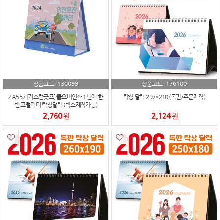
130099
176100
상품코드 :
상품코드 :
ZA557 [커스텀굿즈] 풀오버인쇄 1년에 한
탁상 달력 297*210 (독판/주문제작)
번 고퀄리티 탁상달력 (박스제작가능)
2,760
2,124
원
원