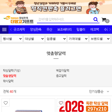
0
굿즈제작
양심판촉
우산
보조배터리
텀블러
에코백
수건/
맞춤형달력
탁상달력(기성)
벽걸이달력
맞춤형달력
종교달력
학사달력
전체
40
개
인기상품순