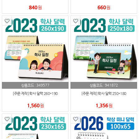
840
660
원
원
349577
941872
상품코드 :
상품코드 :
[주문 제작] 학사 달력 260*190
[주문 제작] 학사 달력 250*180
1,560
1,356
원
원