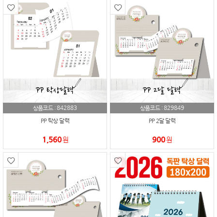
842883
829849
상품코드 :
상품코드 :
PP 탁상 달력
PP 2달 달력
1,560
900
원
원