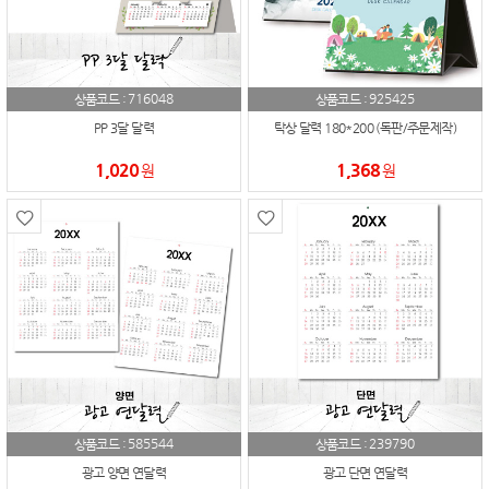
716048
925425
상품코드 :
상품코드 :
PP 3달 달력
탁상 달력 180*200 (독판/주문제작)
1,020
1,368
원
원
585544
239790
상품코드 :
상품코드 :
광고 양면 연달력
광고 단면 연달력