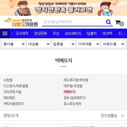
0
굿즈제작
양심판촉
우산
보조배터리
텀블러
에코백
수건/
떡메모지
수첩형
하드표지형/큐브형
디스펜서/메모함형
메모형/모양형
크라프트지형
떡메모지
메모패드
점착/접착메모지
캐릭터형메모지
포스트잇제작
전체
51
개
인기상품순