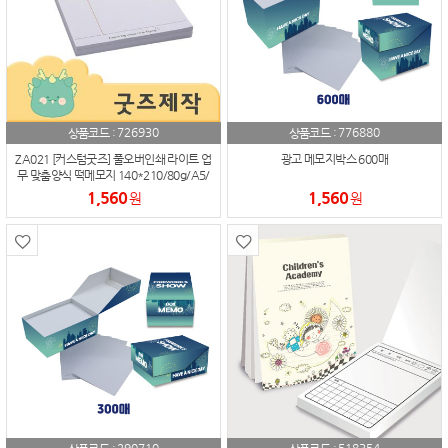
726930
776880
상품코드 :
상품코드 :
ZA021 [커스텀굿즈] 풀오버인쇄 라이트 업
광고 메모지박스 600매
무 맞춤양식 떡메모지 140*210/80g/A5/
컬러단면/50장 (박스제작가능)
1,560
1,560
원
원