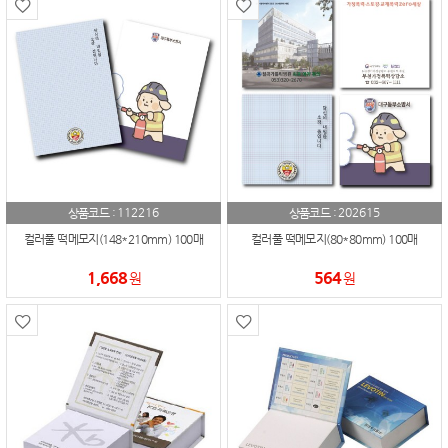
112216
202615
상품코드 :
상품코드 :
컬러풀 떡메모지(148*210mm) 100매
컬러풀 떡메모지(80*80mm) 100매
1,668
564
원
원