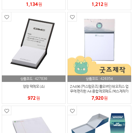
1,134
1,212
원
원
427836
426354
상품코드 :
상품코드 :
양장 떡메모 (소)
ZA496 [커스텀굿즈] 풀오버인쇄 오피스 업
무에 편리한 A4 종합 메모패드 (박스제작가
능)
972
7,920
원
원