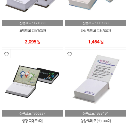
171083
119383
상품코드 :
상품코드 :
특떡메모 (대) 300매
양장 떡메모 (대) 200매
2,095
1,464
원
원
966337
933494
상품코드 :
상품코드 :
양장 떡메모 (대)
양장 떡메모 (소) 200매