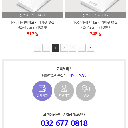
961421
623317
상품코드 :
상품코드 :
[주문제작] 떡메모지 커버형 48절
[주문제작] 떡메모지 커버형 64절
(85*155mm/100매)
(85*128mm/100매)
817
748
원
원
1
2
3
고객서비스
ID:
PW :
웹하드 파일올리기
고객상담센터 / 입금계좌안내
032-677-0818