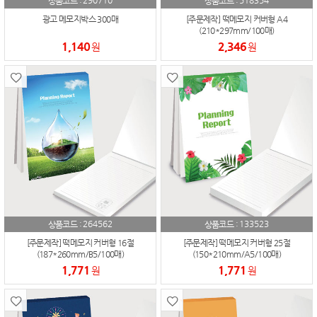
290710
518354
상품코드 :
상품코드 :
광고 메모지박스 300매
[주문제작] 떡메모지 커버형 A4
(210*297mm/100매)
1,140
2,346
원
원
264562
133523
상품코드 :
상품코드 :
[주문제작] 떡메모지 커버형 16절
[주문제작] 떡메모지 커버형 25절
(187*260mm/B5/100매)
(150*210mm/A5/100매)
1,771
1,771
원
원