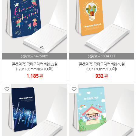
475085
804331
상품코드 :
상품코드 :
[주문제작] 떡메모지 커버형 32절
[주문제작] 떡메모지 커버형 40절
(128*185mm/B6/100매)
(98*170mm/100매)
1,185
932
원
원