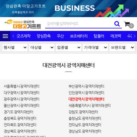
0
굿즈제작
양심판촉
우산
보조배터리
텀블러
에코백
수건/
대전광역시 광역치매센터
서울특별시 광역치매센터
부산광역시 광역치매센터
대구광역시 광역치매센터
인천광역시 광역치매센터
광주광역시 광역치매센터
대전광역시 광역치매센터
울산광역시 광역치매센터
세종특별자치시 광역치매센터
경기도 광역치매센터
강원도 광역치매센터
충청북도 광역치매센터
충청남도 광역치매센터
전라북도 광역치매센터
전라남도 광역치매센터
경상북도 광역치매센터
경상남도 광역치매센터