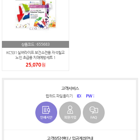
655683
상품코드 :
KC531 실버라이프 보건소전용 자석칠교
노인 초급용 치매예방세트 1
25,070
원
고객서비스
ID:
PW :
웹하드 파일올리기
고객상담센터 / 입금계좌안내