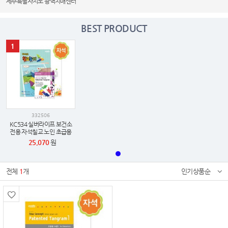
제주특별자치도 광역치매센터
BEST PRODUCT
1
332506
KC534 실버라이프 보건소
전용 자석칠교 노인 초급용
치매예방세트 3
25,070
원
전체
1
개
인기상품순