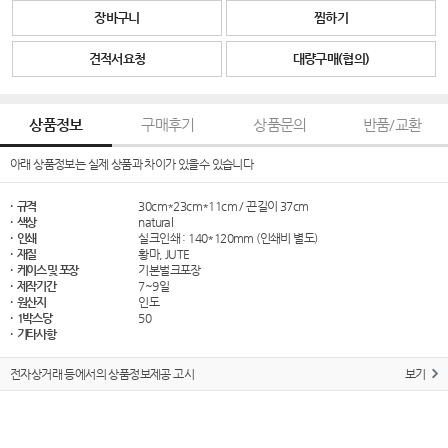
장바구니
찜하기
견적서요청
대량구매(협의)
상품정보
구매후기
상품문의
반품/교환
아래 상품정보는 실제 상품과 차이가 있을수 있습니다
· 규격
30cm*23cm*11cm / 끈길이 37cm
· 색상
natural
· 인쇄
실크인쇄 : 140*120mm (인쇄비 별도)
· 재질
황마, JUTE
· 케이스 및 포장
기본벌크포장
· 제작기간
7~9일
· 원산지
인도
· 1박스당
50
· 기타사항
전자상거래 등에서의 상품정보제공 고시
보기