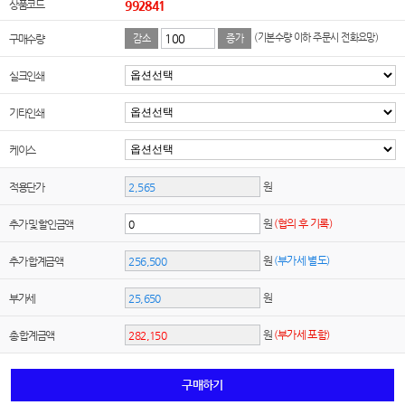
상품코드
992841
(기본수량 이하 주문시 전화요망)
구매수량
감소
증가
실크인쇄
기타인쇄
케이스
원
적용단가
원
(협의 후 기록)
추가 및 할인금액
원
(부가세 별도)
추가 합계금액
원
부가세
원
(부가세 포함)
총 합계금액
구매하기