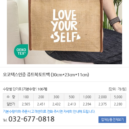
오코텍스인증 쥬트북토트백 (30cm*23cm*11cm)
수량별 단가표
[기본수량 : 100개]
[단위 : 개/원]
수 량
100
200
300
500
1,000
2,000
5,000
일반가
2,565
2,451
2,432
2,413
2,394
2,375
2,280
기본수량이하 주문시 고객센터로 전화 주시면 자세히 안내해 드립니다.
032-677-0818
업체상품 전체보기
Tel.