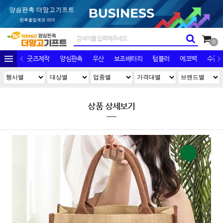
0
굿즈제작
양심판촉
우산
보조배터리
텀블러
에코백
수건/
상품 상세보기