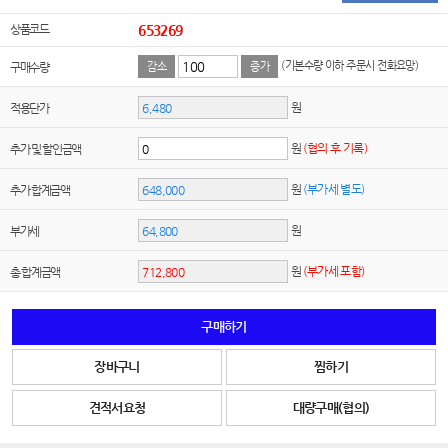
상품코드
653269
(기본수량 이하 주문시 전화요망)
구매수량
감소
증가
원
적용단가
원
(협의 후 기록)
추가 및 할인금액
원
(부가세 별도)
추가 합계금액
원
부가세
원
(부가세 포함)
총 합계금액
구매하기
장바구니
찜하기
견적서요청
대량구매(협의)