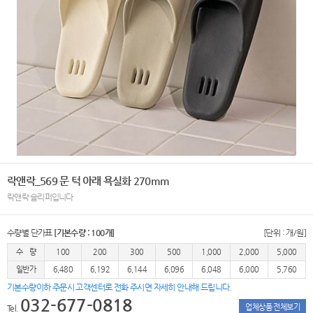
락앤락_569 문 턱 아래 욕실화 270mm
락앤락 슬리퍼입니다
수량별 단가표
[기본수량 : 100개]
[단위 : 개/원]
수 량
100
200
300
500
1,000
2,000
5,000
일반가
6,480
6,192
6,144
6,096
6,048
6,000
5,760
기본수량이하 주문시 고객센터로 전화 주시면 자세히 안내해 드립니다.
032-677-0818
업체상품 전체보기
Tel.