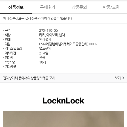
상품정보
구매후기
상품문의
반품/교환
아래 상품정보는 실제 상품과 차이가 있을수 있습니다
· 규격
270*110*50mm
· 색상
카키,아이보리,블랙
· 인쇄
인쇄불가
· 재질
EVA(에틸렌비닐아세테이트공중합체)100%
· 케이스 및 포장
별도문의
· 제작기간
2~4일
· 원산지
한국
· 1박스당
10개
· 기타사항
전자상거래 등에서의 상품정보제공 고시
보기