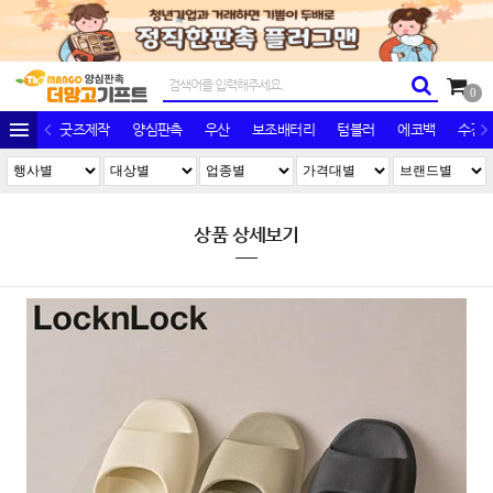
0
굿즈제작
양심판촉
우산
보조배터리
텀블러
에코백
수건/
상품 상세보기