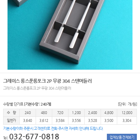
그레이스 롱스푼롱포크 2P 무광 304 스텐머들러
그레이스 롱스푼롱포크 2P 무광 304 스텐머들러
수량별 단가표
[기본수량 : 240개]
[단위 : 개/원]
수 량
240
480
720
1,200
2,400
4,800
12,000
일반가
3,640
3,612
3,584
3,556
3,528
3,500
3,304
기본수량이하 주문시 고객센터로 전화 주시면 자세히 안내해 드립니다.
032-677-0818
업체상품 전체보기
Tel.