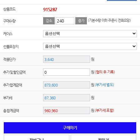
상품코드
915287
(기본수량 이하 주문시 전화요망)
구매수량
감소
증가
케이스
선물포장지
원
적용단가
원
(협의 후 기록)
추가 및 할인금액
원
(부가세 별도)
추가 합계금액
원
부가세
원
(부가세 포함)
총 합계금액
구매하기