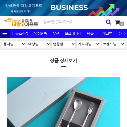
0
굿즈제작
양심판촉
우산
보조배터리
텀블러
에코백
수건/
상품 상세보기