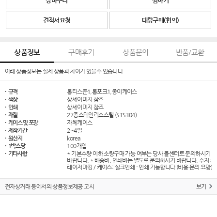
장바구니
찜하기
견적서요청
대량구매(협의)
상품정보
구매후기
상품문의
반품/교환
아래 상품정보는 실제 상품과 차이가 있을수 있습니다
· 규격
롱티스푼1,롱포크1,종이케이스
· 색상
상세이미지 참조
· 인쇄
상세이미지 참조
· 재질
27종스테인리스스틸 (STS304)
· 케이스 및 포장
자체케이스
· 제작기간
2~4일
· 원산지
korea
· 1박스당
100개입
· 기타사항
* 기본수량 이하 소량구매 가능 여부는 당사 콜센터로 문의하시기
바랍니다. * 배송비, 인쇄비는 별도로 문의하시기 바랍니다. 수저:
레이저마킹 / 케이스: 실크인쇄 - 인쇄 가능합니다 (비용 문의 요망)
전자상거래 등에서의 상품정보제공 고시
보기