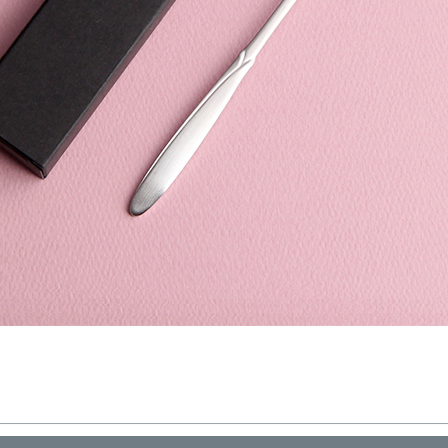
노트
18
스테들러
19
구급
20
물티슈
21
티슈
22
손톱
23
손톱깍이
24
AP-100071
25
보냉
26
AP-100052
27