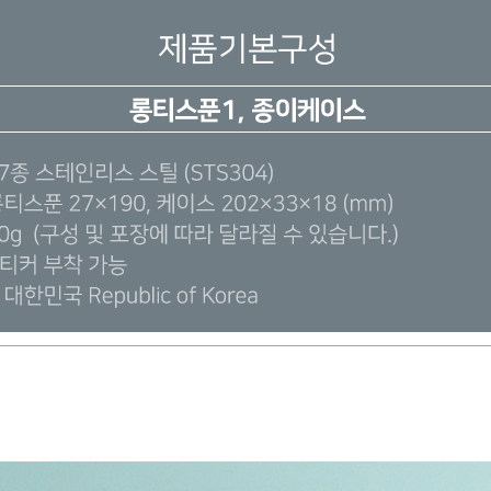
AP-100150
28
AP-100084
29
AP-100106
30