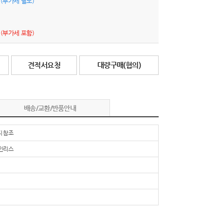
원
(부가세 별도)
원
(부가세 포함)
견적서요청
대량구매(협의)
배송/교환/반품안내
 참조
인리스