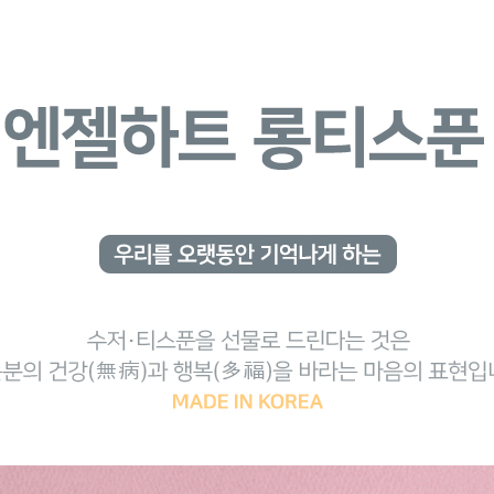
AP-100150
28
AP-100084
29
AP-100106
30
우산
1
AP-100062
2
타올
3
수건
4
볼펜
5
양심판촉
6
여행
7