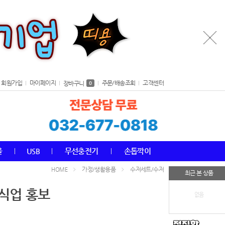
회원가입
마이페이지
주문/배송조회
고객센터
장바구니
0
올
USB
무선충전기
손톱깍이
가정/생활용품
수저세트/수저
HOME
최근 본 상품
요식업 홍보
없음