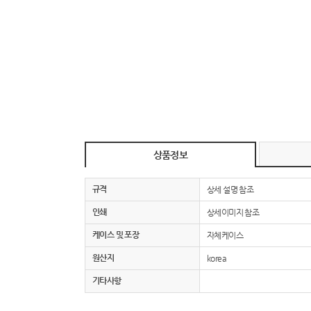
상품정보
규격
상세 설명 참조
인쇄
상세이미지 참조
케이스 및 포장
자체케이스
원산지
korea
기타사항