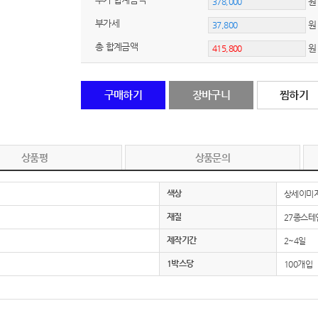
부가세
원
노트
18
총 합계금액
스테들러
19
구급
20
구매하기
장바구니
찜하기
물티슈
21
티슈
22
상품평
상품문의
손톱
23
색상
상세이미지
손톱깍이
재질
24
27종스테
제작기간
2~4일
AP-100071
25
1박스당
100개입
보냉
26
AP-100052
27