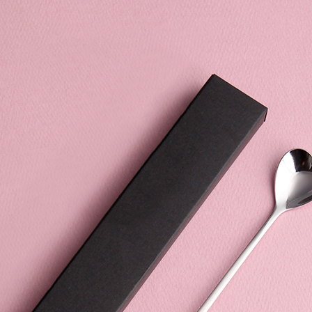
텀블러
8
파우치
9
AP-100125
10
usb
11
보조배터리
12
송월타올
13
에코백
14
AP-100025
15
쿠션
16
AP-100050
17