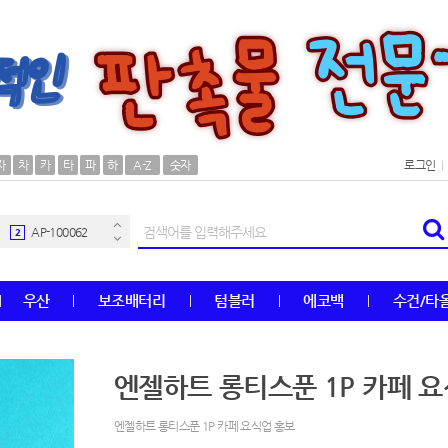
AP-100106
30
자
차
카
타
파
하
A-Z
숫자
로그인
우산
1
AP-100062
2
타올
3
우산
보조배터리
텀블러
에코백
수건/타
수건
4
볼펜
5
엔젤하트 롱티스푼 1P 카페 
양심판촉
6
엔젤하트 롱티스푼 1P 카페 요식업 홍보