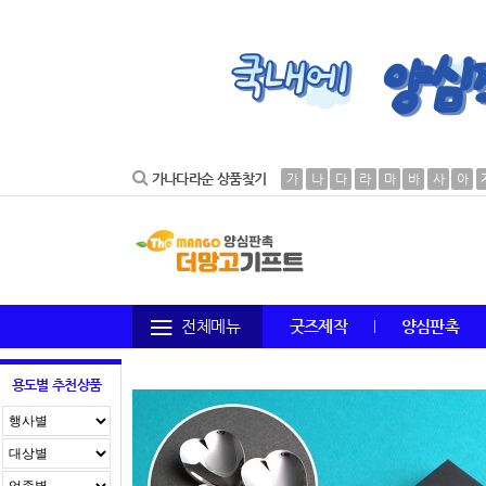
가나다라순 상품찾기
가
나
다
라
마
바
사
아
전체메뉴
굿즈제작
양심판촉
용도별 추천상품