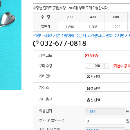
여행
7
수량별 단가표
[기본수량 : 200개] 부터 구매 가능합니다.
텀블러
8
수 량
200
400
600
일반가
파우치
1,890
1,806
1,792
9
걱정마세요! 기본수량이하 주문시 고객센터로 전화 주시면 자
AP-100125
10
032-677-0818
usb
11
상품코드
836035
보조배터리
12
구매수량
(기본수량 
감
증
기타인쇄
송월타올
13
케이스
에코백
14
소
가
기타옵션
AP-100025
15
적용단가
원
쿠션
16
추가 및 할인금액
AP-100050
17
추가 합계금액