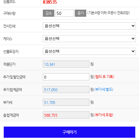
상품코드
838535
(기본수량 이하 주문시 전화요망)
구매수량
감소
증가
전사인쇄
케이스
선물포장지
원
적용단가
원
(협의 후 기록)
추가 및 할인금액
원
(부가세 별도)
추가 합계금액
원
부가세
원
(부가세 포함)
총 합계금액
구매하기