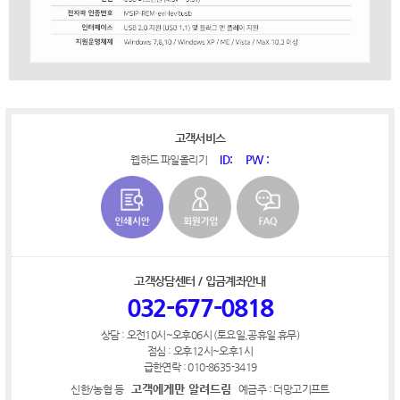
고객서비스
ID:
PW :
웹하드 파일올리기
고객상담센터 / 입금계좌안내
032-677-0818
상담 : 오전10시~오후06시 (토요일,공휴일 휴무)
점심 : 오후12시~오후1시
급한연락 : 010-8635-3419
고객에게만 알려드림
신한/농협 등
예금주 : 더망고기프트