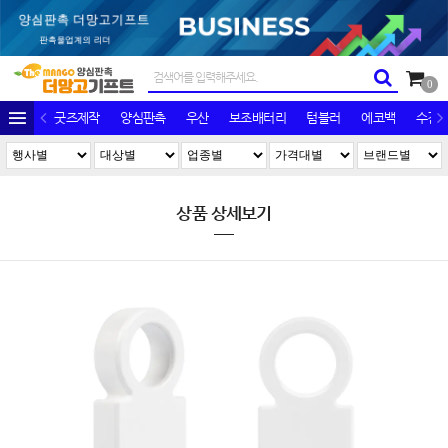
0
굿즈제작
양심판촉
우산
보조배터리
텀블러
에코백
수건/
상품 상세보기