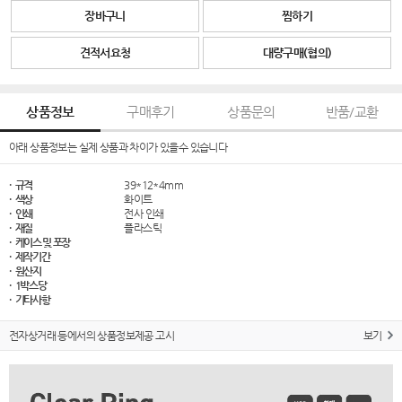
장바구니
찜하기
견적서요청
대량구매(협의)
상품정보
구매후기
상품문의
반품/교환
아래 상품정보는 실제 상품과 차이가 있을수 있습니다
· 규격
39*12*4mm
· 색상
화이트
· 인쇄
전사 인쇄
· 재질
플라스틱
· 케이스 및 포장
· 제작기간
· 원산지
· 1박스당
· 기타사항
전자상거래 등에서의 상품정보제공 고시
보기