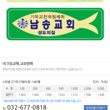
아크릴교패,교회명패
투명아크릴 배면인쇄 뒷면 접착 이므로 부착하기 편리하며 고급형 입니다.
수량별 단가표
[기본수량 : 100개]
[단위 : 개/원]
수 량
100
200
300
500
1,000
2,000
5,000
일반가
1,620
1,548
1,536
1,524
1,512
1,500
1,440
기본수량이하 주문시 고객센터로 전화 주시면 자세히 안내해 드립니다.
032-677-0818
업체상품 전체보기
Tel.