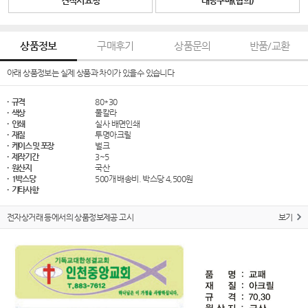
견적서요청
대량구매(협의)
상품정보
구매후기
상품문의
반품/교환
아래 상품정보는 실제 상품과 차이가 있을수 있습니다
· 규격
80*30
· 색상
풀칼라
· 인쇄
실사 배면인쇄
· 재질
투명아크릴
· 케이스 및 포장
벌크
· 제작기간
3~5
· 원산지
국산
· 1박스당
500개 배송비. 박스당 4,500원
· 기타사항
전자상거래 등에서의 상품정보제공 고시
보기