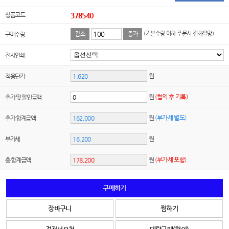
상품코드
378540
(기본수량 이하 주문시 전화요망)
구매수량
감소
증가
전사인쇄
원
적용단가
원
(협의 후 기록)
추가 및 할인금액
원
(부가세 별도)
추가 합계금액
원
부가세
원
(부가세 포함)
총 합계금액
구매하기
장바구니
찜하기