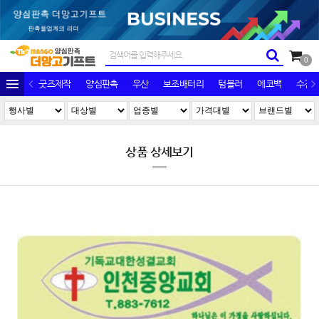
0
굿즈제작
양심판촉
우산
보조배터리
텀블러
에코백
수건/
상품 상세보기