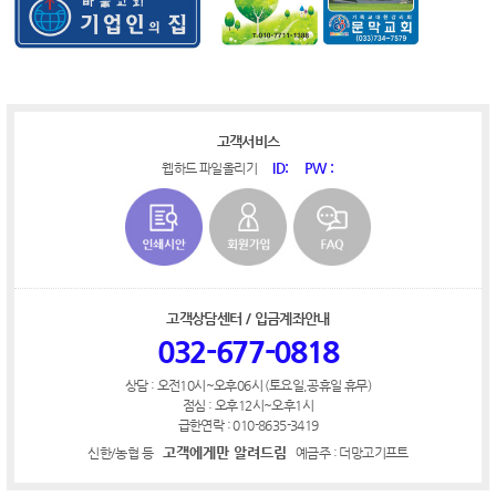
고객서비스
ID:
PW :
웹하드 파일올리기
고객상담센터 / 입금계좌안내
032-677-0818
상담 : 오전10시~오후06시 (토요일,공휴일 휴무)
점심 : 오후12시~오후1시
급한연락 : 010-8635-3419
고객에게만 알려드림
신한/농협 등
예금주 : 더망고기프트