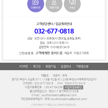
고객상담센터 / 입금계좌안내
032-677-0818
상담 : 오전10시~오후06시 (토요일,공휴일 휴무)
점심 : 오후12시~오후1시
급한연락 : 010-8635-3419
고객에게만 알려드림
신한/농협 등
예금주 : 더망고기프트
PC버전
로그인
회원가입
입점안내
가맹점신청
더망고
대표자 : 유제
경기도 부천시 소삼로 47-1 118동 지2층 비 123호(부천소사역푸르지오상가)
고객센터 : 032-677-0818
FAX : 0504-372-3419
사업자등록번호 : 130-47-04296
사업자정보확인
통신판매업신고 : 제2017-경기부천-0193호
E-mail : southkoreaking@gmail.com
개인정보보호책임자 : 유제 (southkoreaking@gmail.com)
COPYRIGHT © 더망고 ALL RIGHTS RESERVED.