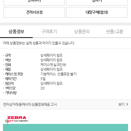
장바구니
찜하기
견적서요청
대량구매(협의)
상품정보
구매후기
상품문의
반품/교환
아래 상품정보는 실제 상품과 차이가 있을수 있습니다
· 규격
상세페이지 참조
· 색상
상세페이지 참조
· 인쇄
케이스에 실크인쇄
· 재질
상세페이지 참조
· 케이스 및 포장
기본케이스, 선물포장 불가
· 제작기간
5일
· 원산지
상세페이지 참조
· 1박스당
20
· 기타사항
전자상거래 등에서의 상품정보제공 고시
보기