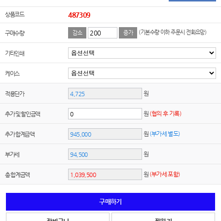
상품코드
487309
(기본수량 이하 주문시 전화요망)
구매수량
감소
증가
기타인쇄
케이스
원
적용단가
원
(협의 후 기록)
추가 및 할인금액
원
(부가세 별도)
추가 합계금액
원
부가세
원
(부가세 포함)
총 합계금액
구매하기