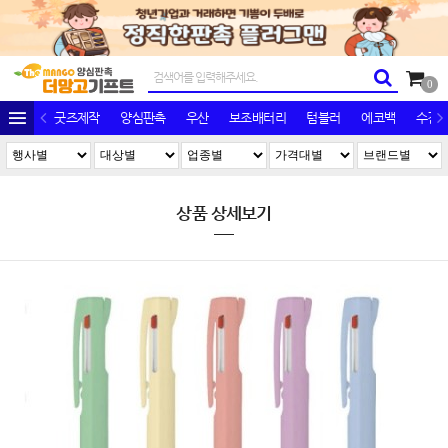
0
굿즈제작
양심판촉
우산
보조배터리
텀블러
에코백
수건/
상품 상세보기