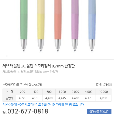
제브라 블렌 3C 볼펜 스모키컬러 0.7mm 한정판
제브라 블렌 3C 볼펜 스모키컬러 0.7mm 한정판
수량별 단가표
[기본수량 : 200개]
[단위 : 개/원]
수 량
200
400
600
1,000
2,000
4,000
10,000
일반가
4,725
4,515
4,480
4,445
4,410
4,375
4,200
기본수량이하 주문시 고객센터로 전화 주시면 자세히 안내해 드립니다.
032-677-0818
업체상품 전체보기
Tel.