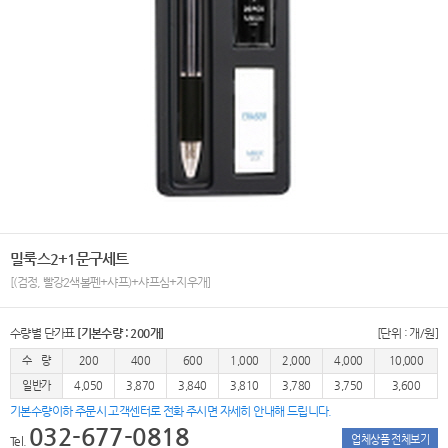
밀룩스2+1문구세트
[(검정, 빨강2색볼펜+샤프)+샤프심+지우개]
수량별 단가표
[기본수량 : 200개]
[단위 : 개/원]
수 량
200
400
600
1,000
2,000
4,000
10,000
일반가
4,050
3,870
3,840
3,810
3,780
3,750
3,600
기본수량이하 주문시 고객센터로 전화 주시면 자세히 안내해 드립니다.
032-677-0818
업체상품 전체보기
Tel.