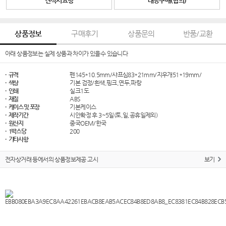
견적서요청
대량구매(협의)
상품정보
구매후기
상품문의
반품/교환
아래 상품정보는 실제 상품과 차이가 있을수 있습니다
· 규격
펜145*10.5mm/샤프심83*21mm/지우개51*19mm/
· 색상
기본 검정/흰색,핑크,연두,파랑
· 인쇄
실크1도
· 재질
ABS
· 케이스 및 포장
기본케이스
· 제작기간
시안확정 후 3~5일(토,일,공휴일제외)
· 원산지
중국OEM/한국
· 1박스당
200
· 기타사항
전자상거래 등에서의 상품정보제공 고시
보기