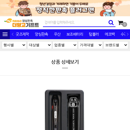
0
굿즈제작
양심판촉
우산
보조배터리
텀블러
에코백
수건/
상품 상세보기