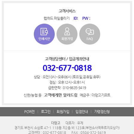
고객서비스
ID:
PW :
웹하드 파일올리기
고객상담센터 / 입금계좌안내
032-677-0818
상담 : 오전10시~오후06시 (토요일,공휴일 휴무)
점심 : 오후12시~오후1시
급한연락 : 010-8635-3419
고객에게만 알려드림
신한/농협 등
예금주 : 더망고기프트
PC버전
로그인
회원가입
입점안내
가맹점신청
더망고
대표자 : 유제
경기도 부천시 소삼로 47-1 118동 지2층 비 123호(부천소사역푸르지오상가)
고객센터 : 032-677-0818
FAX : 0504-372-3419