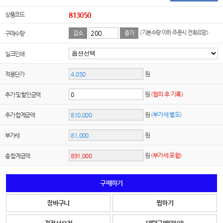
상품코드
813050
(기본수량 이하 주문시 전화요망)
구매수량
감소
증가
실크인쇄
원
적용단가
원
(협의 후 기록)
추가 및 할인금액
원
(부가세 별도)
추가 합계금액
원
부가세
원
(부가세 포함)
총 합계금액
구매하기
장바구니
찜하기