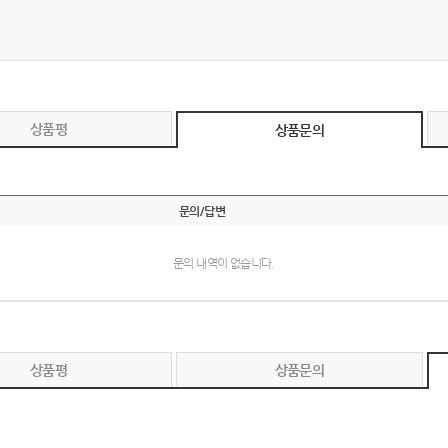
텀블러
8
파우치
9
AP-100125
10
상품평
상품문의
usb
11
보조배터리
12
문의/답변
송월타올
13
문의 내역이 없습니다.
에코백
14
AP-100025
15
상품평
상품문의
쿠션
16
AP-100050
17