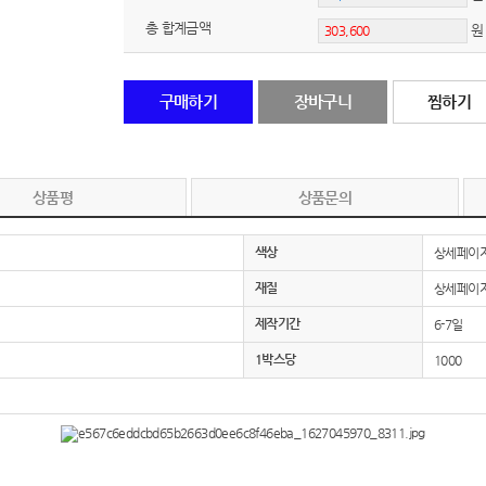
총 합계금액
노트
18
스테들러
19
구매하기
장바구니
찜하기
구급
20
물티슈
21
상품평
상품문의
티슈
22
색상
상세페이지
손톱
23
재질
상세페이지
제작기간
6-7일
손톱깍이
24
1박스당
1000
AP-100071
25
보냉
26
AP-100052
27