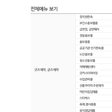
전체메뉴 보기
정직한판촉
보건소홍보물품
금연껌, 금연패치
경찰홍보물
홍보용품
공공기관 인기판촉물
노인홍보물
청소년홍보물
치매예방센터
굿즈제작, 굳즈제작
굿커스터마이징
수업준비물
선물꾸러미 주문제작
어린이집답례품
스타벅스
축제,행사용품
유치원답례품