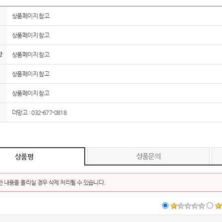
상품페이지 참고
AP-100150
28
상품페이지 참고
AP-100084
29
항
상품페이지 참고
AP-100106
30
상품페이지 참고
우산
1
상품페이지 참고
AP-100062
2
더망고 : 032-677-0818
타올
3
수건
4
상품문의
상품평
볼펜
5
 내용을 올리실 경우 삭제 처리될 수 있습니다.
양심판촉
6
여행
7