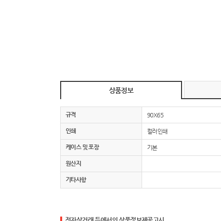
상품정보
규격
90X65
인쇄
컬러인쇄
케이스 및 포장
기본
원산지
기타사항
전자상거래 등에서의 상품정보제공고시