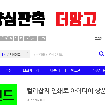
AP-100106
30
자
차
카
타
파
하
A-Z
숫자
로그인
우산
1
AP-100062
2
타올
3
우산
보조배터리
텀블러
에코백
수건/타
수건
4
볼펜
5
컬러삽지 인쇄로 아이디어 상품
양심판촉
6
명함형 캐릭터밴드