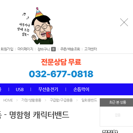
회원가입
마이페이지
주문/배송조회
고객센터
장바구니
0
올
USB
무선충전기
손톱깍이
가정/생활용품
구급함/구급용품
일회용밴드
HOME
최근 본 상품
 - 명함형 캐릭터밴드
없음