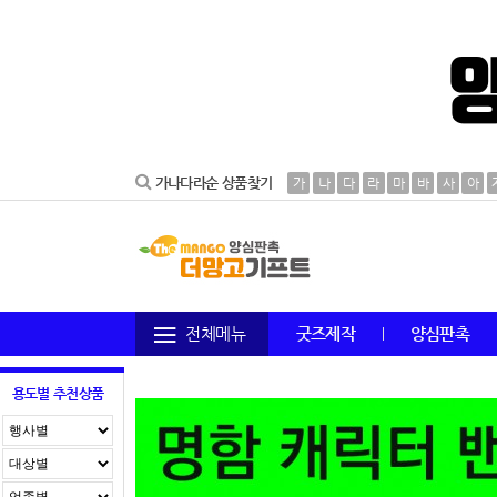
가나다라순 상품찾기
가
나
다
라
마
바
사
아
전체메뉴
굿즈제작
양심판촉
용도별 추천상품