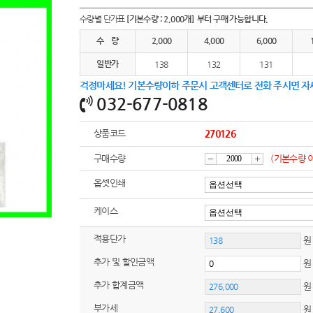
여행
7
수량별 단가표
[기본수량 : 2,000개] 부터 구매 가능합니다.
텀블러
8
수 량
2,000
4,000
6,000
일반가
파우치
138
132
131
9
걱정마세요! 기본수량이하 주문시 고객센터로 전화 주시면 자
AP-100125
10
032-677-0818
usb
11
상품코드
270126
보조배터리
12
구매수량
(기본수량 
감
증
옵셋인쇄
송월타올
13
케이스
에코백
14
소
가
적용단가
원
AP-100025
15
추가 및 할인금액
쿠션
16
추가 합계금액
부가세
원
AP-100050
17