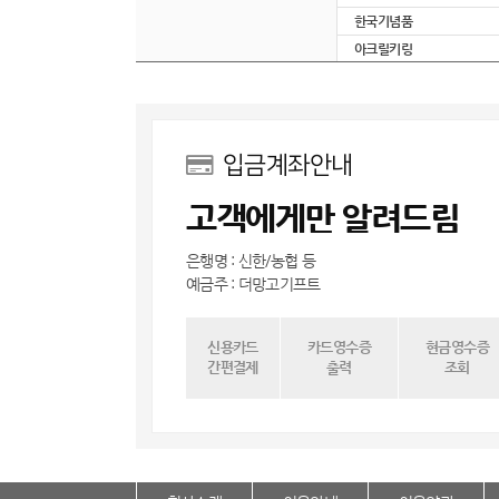
한국기념품
아크릴키링
입금계좌안내
고객에게만 알려드림
은행명 : 신한/농협 등
예금주 : 더망고기프트
신용카드
카드영수증
현금영수증
간편결제
출력
조회