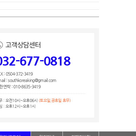
고객상담센터
032-677-0818
X : 0504-372-3419
ail : southkoreaking@gmail.com
연락 : 010-8635-3419
무 : 오전10시~오후06시
(토요일,공휴일 휴무)
심 : 오후12시~오후1시