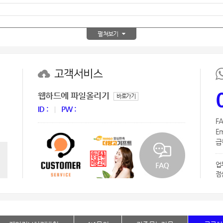
AP-100150
28
AP-100084
29
펼쳐보기
AP-100106
30
고객서비스
웹하드에 파일올리기
바로가기
ID :
PW :
FA
Em
급한
업
점