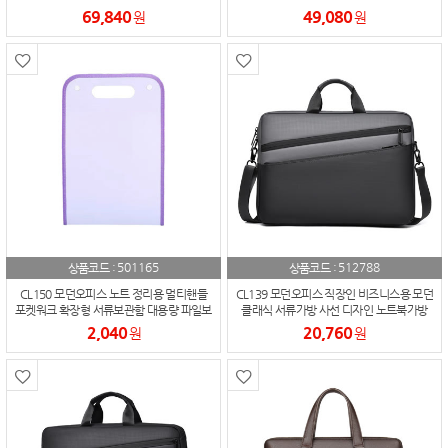
69,840
49,080
원
원
501165
512788
상품코드 :
상품코드 :
CL150 모던오피스 노트 정리용 멀티핸들
CL139 모던오피스 직장인 비즈니스용 모던
포켓워크 확장형 서류보관함 대용량 파일보
클래식 서류가방 사선 디자인 노트북가방
관함
17.3인치
2,040
20,760
원
원