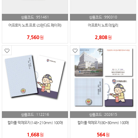
951461
990310
상품코드 :
상품코드 :
어프로치 노트 프로 (스탠다드 페이퍼)
어프로치 노트 데일리
7,560
2,808
원
원
112216
202615
상품코드 :
상품코드 :
컬러풀 떡메모지(148*210mm) 100매
컬러풀 떡메모지(80*80mm) 100매
1,668
564
원
원