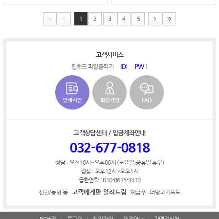
1
2
3
4
5
고객서비스
ID:
PW :
웹하드 파일올리기
고객상담센터 / 입금계좌안내
032-677-0818
상담 : 오전10시~오후06시 (토요일,공휴일 휴무)
점심 : 오후12시~오후1시
급한연락 : 010-8635-3419
고객에게만 알려드림
신한/농협 등
예금주 : 더망고기프트