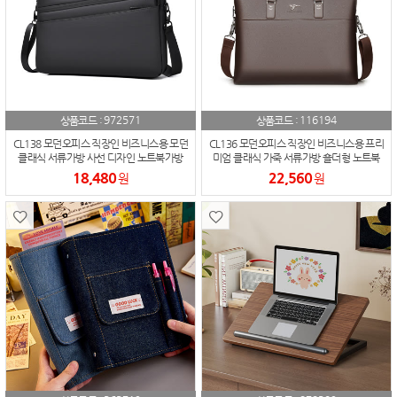
972571
116194
상품코드 :
상품코드 :
CL138 모던오피스 직장인 비즈니스용 모던
CL136 모던오피스 직장인 비즈니스용 프리
클래식 서류가방 사선 디자인 노트북가방
미엄 클래식 가죽 서류가방 숄더형 노트북
15.6인치
가방
18,480
22,560
원
원