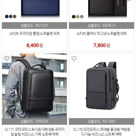
951337
683614
상품코드 :
상품코드 :
노티브 프리미엄 플랩 노트볼펜 세트
노티브 클래식 마그넷 노트볼펜 세트
8,400
7,800
원
원
599526
931885
상품코드 :
상품코드 :
CL171 모던오피스 회사원 대학생용 프리미
CL170 모던오피스 트래블 출장용 여행용
엄 슬림 비즈니스 가죽 노트북 백팩
다기능 비즈니스 노트북 백팩