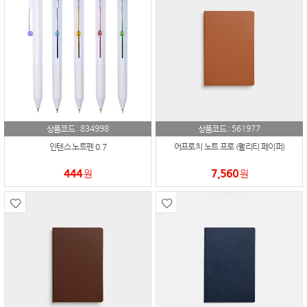
834998
561977
상품코드 :
상품코드 :
인텐스 노트펜 0.7
어프로치 노트 프로 (퀄리티 페이퍼)
444
7,560
원
원