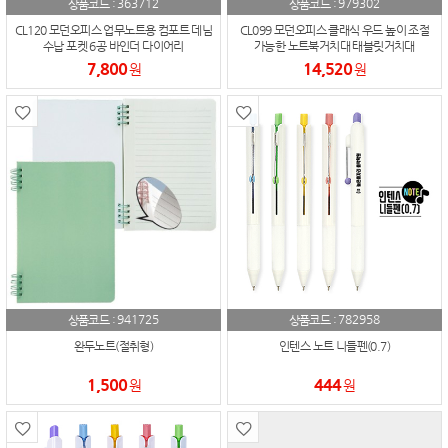
363712
979302
상품코드 :
상품코드 :
CL120 모던오피스 업무노트용 컴포트 데님
CL099 모던오피스 클래식 우드 높이 조절
수납 포켓 6공 바인더 다이어리
가능한 노트북거치대 태블릿거치대
7,800
14,520
원
원
941725
782958
상품코드 :
상품코드 :
완두노트(절취형)
인텐스 노트 니들펜(0.7)
1,500
444
원
원