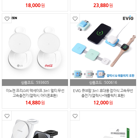
18,000
23,880
원
원
593605
500616
상품코드 :
상품코드 :
이노젠 프리스비 맥세이프 3in1 멀티 무선
EVIG 큐브팝 3in1 휴대용 접이식 고속무선
고속충전기(갤럭시.아이폰호환)
충전기(갤럭시+애플워치 호환)
14,880
12,000
원
원