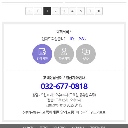
1
2
3
4
5
고객서비스
ID:
PW :
웹하드 파일올리기
고객상담센터 / 입금계좌안내
032-677-0818
상담 : 오전10시~오후06시 (토요일,공휴일 휴무)
점심 : 오후12시~오후1시
급한연락 : 010-8635-3419
고객에게만 알려드림
신한/농협 등
예금주 : 더망고기프트