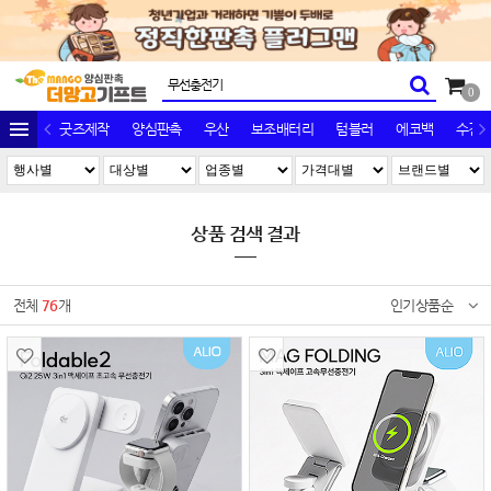
0
굿즈제작
양심판촉
우산
보조배터리
텀블러
에코백
수건/
상품 검색 결과
전체
76
개
인기상품순