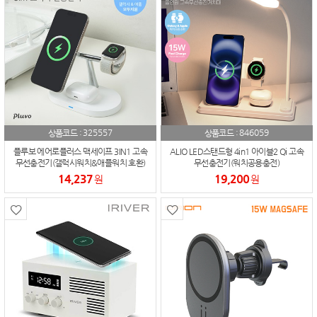
325557
846059
상품코드 :
상품코드 :
플루보 에어로플러스 맥세이프 3IN1 고속
ALIO LED스탠드형 4in1 아이블2 Qi 고속
무선충전기(갤럭시워치&애플워치 호환)
무선충전기(워치공용충전)
14,237
19,200
원
원