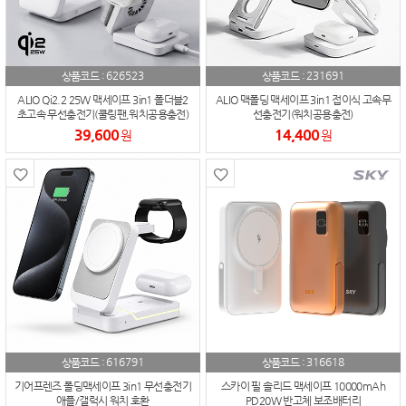
626523
231691
상품코드 :
상품코드 :
ALIO Qi2.2 25W 맥세이프 3in1 폴더블2
ALIO 맥폴딩 맥세이프 3in1 접이식 고속무
초고속 무선충전기(쿨링팬,워치공용충전)
선충전기(워치공용충전)
39,600
14,400
원
원
616791
316618
상품코드 :
상품코드 :
기어프렌즈 폴딩맥세이프 3in1 무선충전기
스카이 필 솔리드 맥세이프 10000mAh
애플/갤럭시 워치 호환
PD20W 반고체 보조배터리