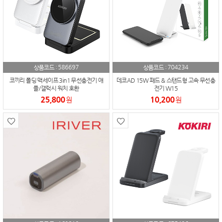
586697
704234
상품코드 :
상품코드 :
코끼리 폴딩 맥세이프 3in1 무선충전기 애
데코AD 15W 패드 & 스탠드형 고속 무선충
플/갤럭시 워치 호환
전기 W15
25,800
10,200
원
원