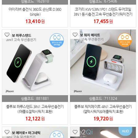
162810
675406
상품코드 :
상품코드 :
아이리버 충전식 360도 손난로 D360
코끼리 KW-S3IN1P01 스탠드 듀어코일
(single)
3IN1 동시충전 고속 무선충전기(워치전기
종호환)
13,410
17,455
원
원
881881
711324
상품코드 :
상품코드 :
플루보 하루스탠드 3IN1 고속무선충전기
플루보 워치메이트 4IN1 고속무선충전기
((애플&갤럭시워치 호환)
(갤럭시워치&애플워치 호환)
12,122
19,720
원
원