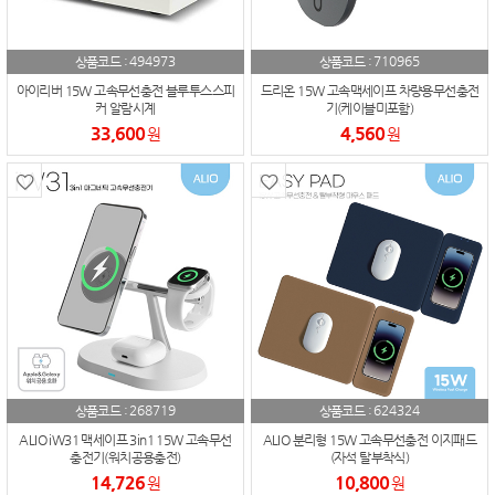
494973
710965
상품코드 :
상품코드 :
아이리버 15W 고속무선충전 블루투스스피
드리온 15W 고속맥세이프 차량용무선충전
커 알람시계
기(케이블미포함)
33,600
4,560
원
원
268719
624324
상품코드 :
상품코드 :
ALIO iW31 맥세이프 3in1 15W 고속무선
ALIO 분리형 15W 고속무선충전 이지패드
충전기(워치공용충전)
(자석 탈부착식)
14,726
10,800
원
원