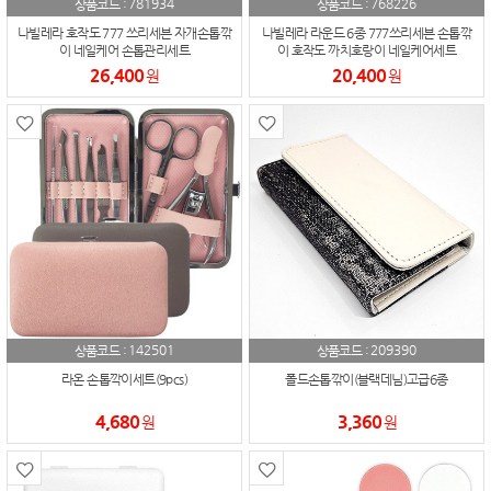
781934
768226
상품코드 :
상품코드 :
나빌레라 호작도 777 쓰리세븐 자개손톱깎
나빌레라 라운드 6종 777쓰리세븐 손톱깎
이 네일케어 손톱관리세트
이 호작도 까치호랑이 네일케어세트
26,400
20,400
원
원
142501
209390
상품코드 :
상품코드 :
라온 손톱깍이세트(9pcs)
폴드손톱깎이(블랙데님)고급6종
4,680
3,360
원
원