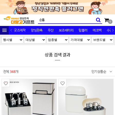
0
굿즈제작
양심판촉
우산
보조배터리
텀블러
에코백
수건/
상품 검색 결과
전체
348
개
인기상품순