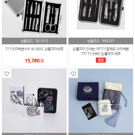
361910
994297
상품코드 :
상품코드 :
777 쓰리쎄븐 KR-16100SC 손톱깎이세트
손톱깍이 인쇄는 여기가 잘해요 쓰리쎄븐
777 TS-399C 손톱깎이 세트
15,780
원
품절