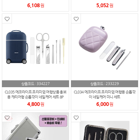
6,108
5,052
원
원
334227
233229
상품코드 :
상품코드 :
CL035 에코라이프 프리미엄 여행상품 홍보
CL034 에코라이프 프리미엄 여행용 손톱깎
용 캐리어형 손톱깎이 네일케어 세트 8P
이 네일케어 미니 세트
4,800
6,000
원
원