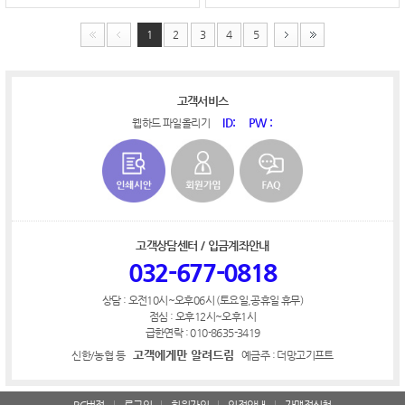
1
2
3
4
5
고객서비스
ID:
PW :
웹하드 파일올리기
고객상담센터 / 입금계좌안내
032-677-0818
상담 : 오전10시~오후06시 (토요일,공휴일 휴무)
점심 : 오후12시~오후1시
급한연락 : 010-8635-3419
고객에게만 알려드림
신한/농협 등
예금주 : 더망고기프트