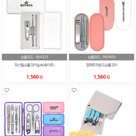
904325
980609
상품코드 :
상품코드 :
파스텔손톱깎이실속(화이트)
컴팩트라운드손톱깎이
1,560
1,560
원
원