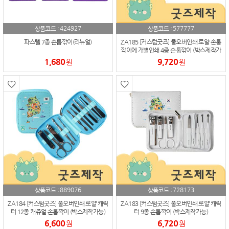
424927
577777
상품코드 :
상품코드 :
파스텔 7종 손톱깎이(리뉴얼)
ZA185 [커스텀굿즈] 풀오버인쇄 로얄 손톱
깍이에 개별인쇄 4종 손톱깎이 (박스제작가
능)
1,680
9,720
원
원
889076
728173
상품코드 :
상품코드 :
ZA184 [커스텀굿즈] 풀오버인쇄 로얄 캐릭
ZA183 [커스텀굿즈] 풀오버인쇄 로얄 캐릭
터 12종 캐쥬얼 손톱깍이 (박스제작가능)
터 9종 손톱깍이 (박스제작가능)
6,600
6,720
원
원