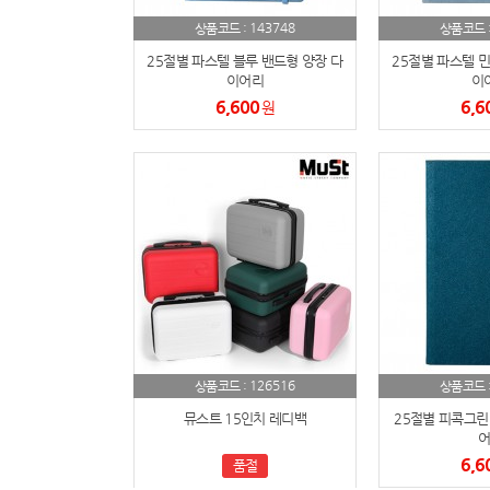
143748
상품코드 :
상품코드 
25절별 파스텔 블루 밴드형 양장 다
25절별 파스텔 민
이어리
이
6,600
6,6
원
126516
상품코드 :
상품코드 
뮤스트 15인치 레디백
25절별 피콕그린
어
6,6
품절