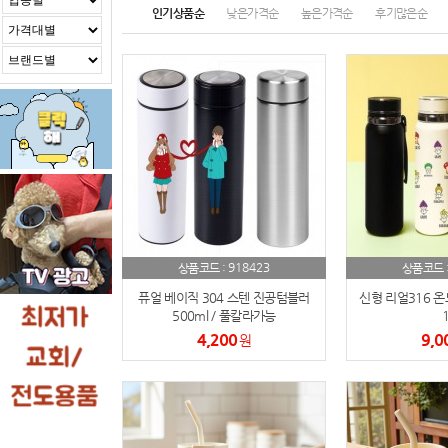
인기상품순
낮은가격순
높은가격순
후기많은순
918423
상품코드 :
상품코드 
퓨얼 베이직 304 스텐 진공텀블러
신형 리얼316 온
500ml / 풀칼라가능
1
4,200
9,0
원