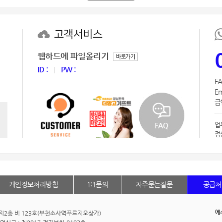
AP-100150
28
AP-100084
29
고객서비스
AP-100106
30
웹하드에 파일올리기
바로가기
ID :
PW :
FA
Em
급한
업
점
개인정보처리방침
1:1문의
자주묻는질문
공급처
에
동 지2층 비 123호(부천소사역푸르지오상가)