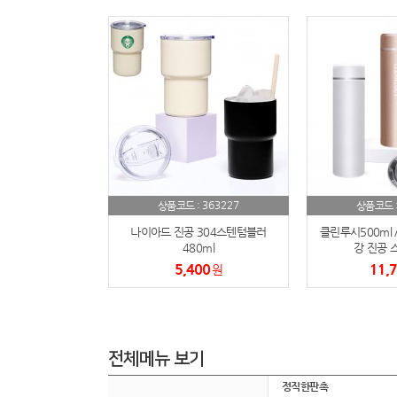
363227
상품코드 :
상품코드 
나이아드 진공 304스텐텀블러
클린루시500ml 
480ml
강 진공 
5,400
11,
원
전체메뉴 보기
정직한판촉