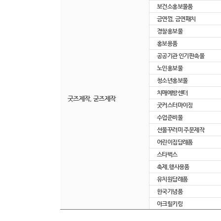
보건소홍보물품
금연껌, 금연패치
경찰홍보물
홍보용품
공공기관 인기판촉물
노인홍보물
청소년홍보물
치매예방센터
굿즈제작, 굳즈제작
굿커스터마이징
수업준비물
선물꾸러미 주문제작
어린이집답례품
스타벅스
축제,행사용품
유치원답례품
한국기념품
아크릴키링