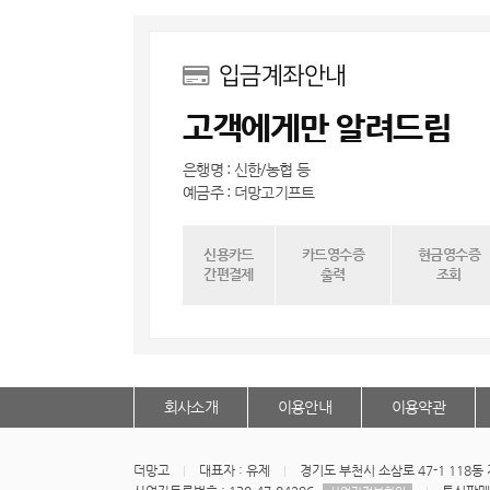
입금계좌안내
고객에게만 알려드림
은행명 : 신한/농협 등
예금주 : 더망고기프트
신용카드
카드영수증
현금영수증
간편결제
출력
조회
회사소개
이용안내
이용약관
더망고
대표자 : 유제
경기도 부천시 소삼로 47-1 118