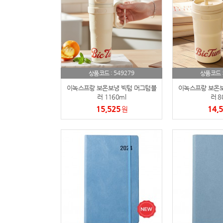
549279
상품코드 :
상품코드 
이녹스프랑 보온보냉 빅텀 머그텀블
이녹스프랑 보온보
러 1160ml
러 8
15,525
14,
원