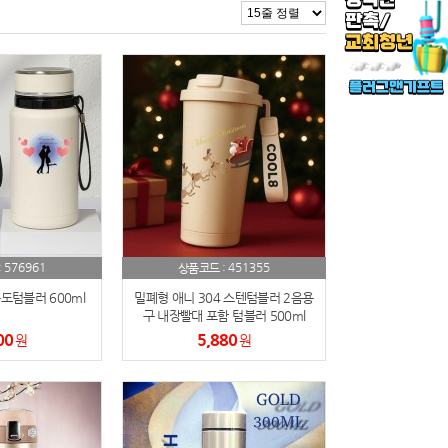
576961
451355
:
상품코드 :
도텀블러 600ml
밀폐형 애니 304 스텐텀블러 2음용
구 내장빨대 포함 텀블러 500ml
00
5,880
원
원