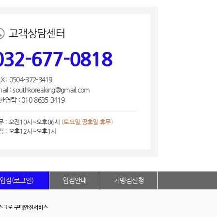
고객상담센터
032-677-0818
X : 0504-372-3419
ail : southkoreaking@gmail.com
연락 : 010-8635-3419
무 : 오전10시~오후06시
(토요일,공휴일 휴무)
심 : 오후12시~오후1시
입점(로그인)
입점안내
가맹점신청
스크로 구매안전서비스