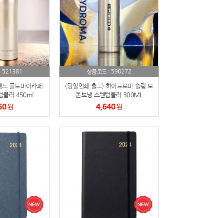
521381
590272
:
상품코드 :
헨느 골드마이카페
(당일인쇄 출고) 하이드로마 슬림 보
블러 450ml
온보냉 스텐텀블러 300ML
50
4,640
원
원