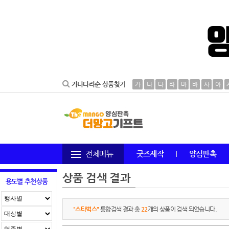
가나다라순 상품찾기
가
나
다
라
마
바
사
아
전체메뉴
굿즈제작
양심판촉
상품 검색 결과
용도별 추천상품
"스타벅스"
통합검색 결과 총
22
개의 상품이 검색 되었습니다.