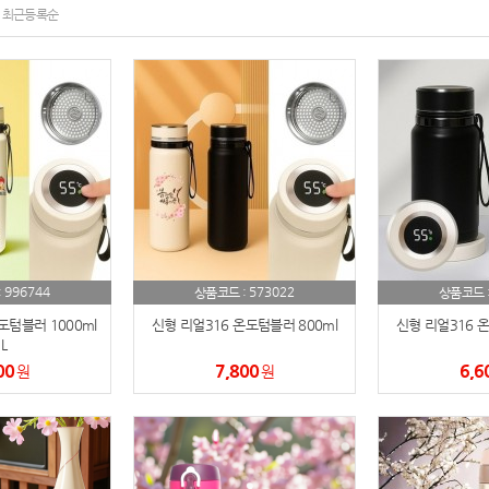
여행
7
최근등록순
텀블러
8
파우치
9
AP-100125
10
usb
11
보조배터리
12
996744
573022
:
송월타올
상품코드 :
상품코드 
13
도텀블러 1000ml
신형 리얼316 온도텀블러 800ml
신형 리얼316 온
에코백
14
L
00
7,800
6,6
원
원
AP-100025
15
쿠션
16
AP-100050
17