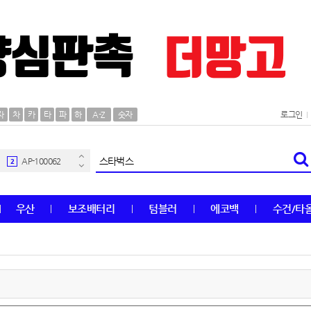
AP-100106
30
자
차
카
타
파
하
A-Z
숫자
로그인
우산
1
AP-100062
2
타올
3
우산
보조배터리
텀블러
에코백
수건/타
수건
4
볼펜
5
양심판촉
6