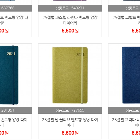
687768
549231
:
상품코드 :
상품코드 
AP-100150
28
트 밴드형 양장 다
25절별 파스텔 라벤다 밴드형 양장
25절별 코발트 
어리
다이어리
AP-100084
29
00
6,600
6,6
원
원
AP-100106
30
우산
1
AP-100062
2
타올
3
수건
4
볼펜
5
201351
727659
:
상품코드 :
상품코드 
 밴드형 양장 다이
25절별 딥 올리브 밴드형 양장 다이
25절별 프라다 네
양심판촉
6
리
어리
이
00
6,600
6,6
원
원
여행
7