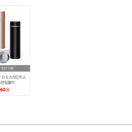
텀블러
8
파우치
9
AP-100125
10
usb
11
보조배터리
12
531186
:
송월타올
13
/ 316 스테인리스
스텐텀블러
에코백
14
760
원
AP-100025
15
쿠션
16
AP-100050
17