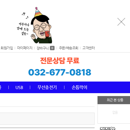
회원가입
마이페이지
주문/배송조회
고객센터
장바구니
0
올
USB
무선충전기
손톱깍이
최근 본 상품
없음