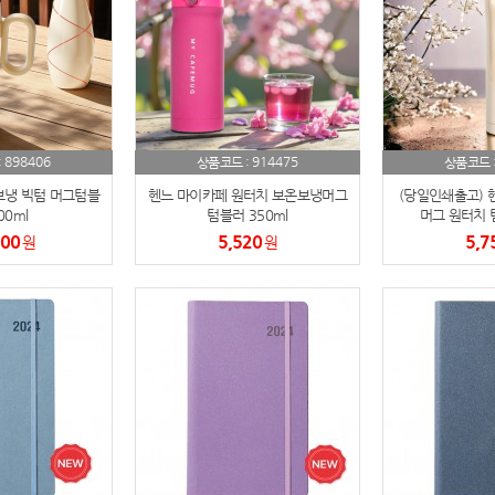
노트
18
스테들러
19
구급
20
898406
914475
:
상품코드 :
상품코드 
물티슈
21
냉 빅텀 머그텀블
헨느 마이카페 원터치 보온보냉머그
(당일인쇄출고) 
00ml
텀블러 350ml
머그 원터치 텀
500
티슈
5,520
5,7
22
원
원
손톱
23
손톱깍이
24
AP-100071
25
보냉
26
AP-100052
27