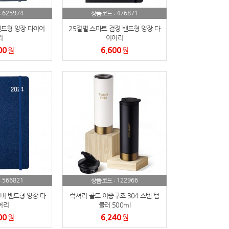
625974
476871
:
상품코드 :
밴드형 양장 다이어
25절별 스마트 검정 밴드형 양장 다
리
이어리
00
6,600
원
원
566821
122966
:
상품코드 :
비 밴드형 양장 다
럭셔리 골드 이중구조 304 스텐 텀
어리
블러 500ml
00
6,240
원
원